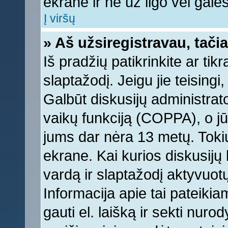
ekrane ir ne už ilgo vėl galėsi
Į viršų
» Aš užsiregistravau, tačia
Iš pradžių patikrinkite ar tikr
slaptažodį. Jeigu jie teisingi,
Galbūt diskusijų administrat
vaikų funkciją (COPPA), o jū
jums dar nėra 13 metų. Tokiu
ekrane. Kai kurios diskusijų 
vardą ir slaptažodį aktyvuotų
Informacija apie tai pateikia
gauti el. laišką ir sekti nur