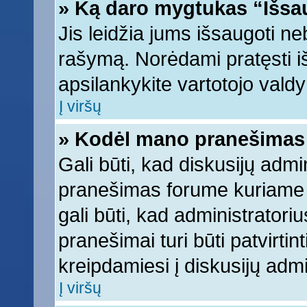
» Ką daro mygtukas “Išsa
Jis leidžia jums išsaugoti ne
rašymą. Norėdami pratęsti 
apsilankykite vartotojo vald
Į viršų
» Kodėl mano pranešimas t
Gali būti, kad diskusijų adm
pranešimas forume kuriame ra
gali būti, kad administratori
pranešimai turi būti patvirti
kreipdamiesi į diskusijų admi
Į viršų