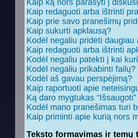
Kaip ką nors parašyti į diskus
Kaip redaguoti arba ištrinti p
Kaip prie savo pranešimų prid
Kaip sukurti apklausą?
Kodėl negaliu pridėti daugia
Kaip redaguoti arba ištrinti a
Kodėl negaliu patekti į kai ku
Kodėl negaliu prikabinti failų?
Kodėl aš gavau perspėjimą?
Kaip raportuoti apie neteisin
Ką daro mygtukas “Išsaugoti
Kodėl mano pranešimas turi bū
Kaip priminti apie kurią nors
Teksto formavimas ir temų t