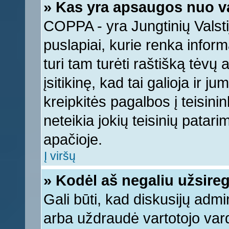
» Kas yra apsaugos nuo v
COPPA - yra Jungtinių Valstij
puslapiai, kurie renka infor
turi tam turėti raštišką tėvų
įsitikinę, kad tai galioja ir 
kreipkitės pagalbos į teisin
neteikia jokių teisinių patari
apačioje.
Į viršų
» Kodėl aš negaliu užsireg
Gali būti, kad diskusijų adm
arba uždraudė vartotojo vard