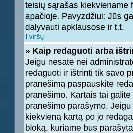
teisių sąrašas kiekviename 
apačioje. Pavyzdžiui: Jūs gal
dalyvauti apklausose ir t.t.
Į viršų
» Kaip redaguoti arba ištr
Jeigu nesate nei administrato
redaguoti ir ištrinti tik sav
pranešimą paspauskite reda
pranešimo. Kartais tai galite 
pranešimo parašymo. Jeigu k
kiekvieną kartą po jo redaga
bloką, kuriame bus parašyta