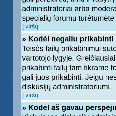
administratoriai arba moderato
specialių forumų turėtumėte k
Į viršų
» Kodėl negaliu prikabinti 
Teisės failų prikabinimui su
vartotojo lygyje. Greičiausia
prikabinti failų tam tikrame 
gali juos prikabinti. Jeigu ne
diskusijų administratoriumi.
Į viršų
» Kodėl aš gavau perspėj