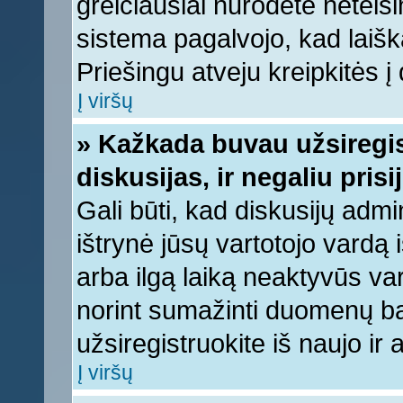
greičiausiai nurodėte neteis
sistema pagalvojo, kad laišk
Priešingu atveju kreipkitės į 
Į viršų
» Kažkada buvau užsiregist
diskusijas, ir negaliu prisi
Gali būti, kad diskusijų admi
ištrynė jūsų vartotojo vardą
arba ilgą laiką neaktyvūs var
norint sumažinti duomenų baz
užsiregistruokite iš naujo ir
Į viršų