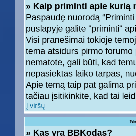
» Kaip priminti apie kuri
Paspaudę nuorodą “Priminti
puslapyje galite "priminti" a
Visi pranešimai tokioje temoj
tema atsidurs pirmo forumo 
nematote, gali būti, kad tem
nepasiektas laiko tarpas, nu
Apie temą taip pat galima prim
tačiau įsitikinkite, kad tai lei
Į viršų
Tek
» Kas yra BBKodas?