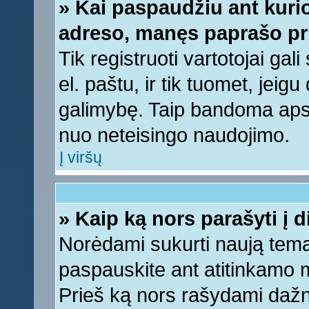
» Kai paspaudžiu ant kurio
adreso, manęs paprašo pri
Tik registruoti vartotojai ga
el. paštu, ir tik tuomet, jeig
galimybę. Taip bandoma apsa
nuo neteisingo naudojimo.
Į viršų
» Kaip ką nors parašyti į 
Norėdami sukurti naują tem
paspauskite ant atitinkamo
Prieš ką nors rašydami dažnia