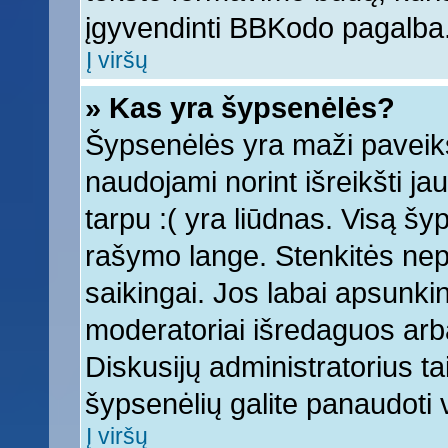
įgyvendinti BBKodo pagalba
Į viršų
» Kas yra šypsenėlės?
Šypsenėlės yra maži paveiks
naudojami norint išreikšti ja
tarpu :( yra liūdnas. Visą š
rašymo lange. Stenkitės nepe
saikingai. Jos labai apsunki
moderatoriai išredaguos arba
Diskusijų administratorius tai
šypsenėlių galite panaudoti
Į viršų