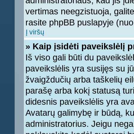
administratoriaus, kad jis įd
vertimas neegzistuoja, galite
rasite phpBB puslapyje (nuor
Į viršų
» Kaip įsidėti paveikslėlį 
Iš viso gali būti du paveikslė
paveikslėlis yra susijęs su j
žvaigždučių arba taškelių eil
parašę arba kokį statusą turi
didesnis paveikslėlis yra ava
Avatarų galimybę ir būdą, kur
administratorius. Jeigu negali