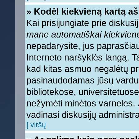
» Kodėl kiekvieną kartą aš 
Kai prisijungiate prie diskus
mane automatiškai kiekvien
nepadarysite, jus paprasčiau
Interneto naršyklės langą. 
kad kitas asmuo negalėtų pri
pasinaudodamas jūsų vardu, 
bibliotekose, universitetuose
nežymėti minėtos varneles.
vadinasi diskusijų administra
Į viršų