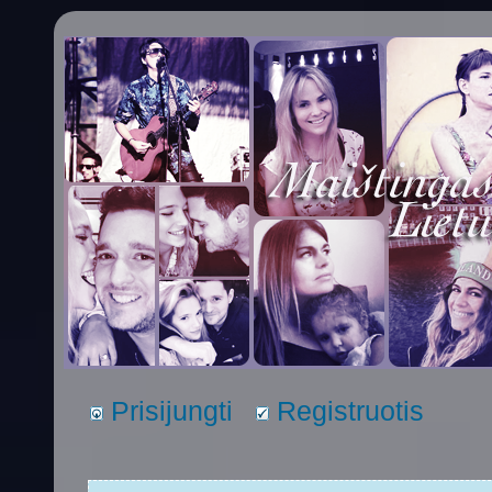
Prisijungti
Registruotis