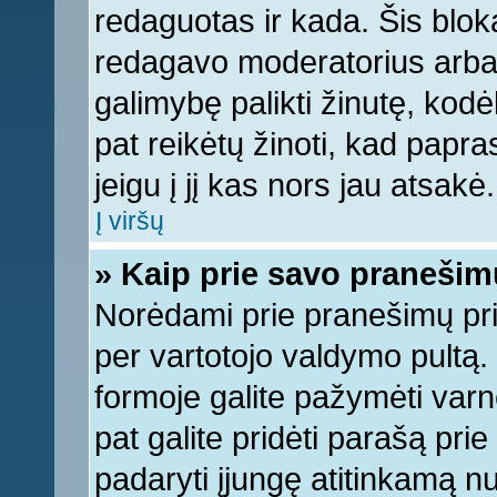
redaguotas ir kada. Šis bl
redagavo moderatorius arba a
galimybę palikti žinutę, kod
pat reikėtų žinoti, kad papras
jeigu į jį kas nors jau atsakė.
Į viršų
» Kaip prie savo pranešim
Norėdami prie pranešimų pridė
per vartotojo valdymo pultą.
formoje galite pažymėti varn
pat galite pridėti parašą pri
padaryti įjungę atitinkamą n