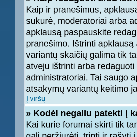
Kaip ir pranešimus, apklausą 
sukūrė, moderatoriai arba ad
apklausą paspauskite redag
pranešimo. Ištrinti apklausą
variantų skaičių galima tik 
atveju ištrinti arba redaguot
administratoriai. Tai saugo
atsakymų variantų keitimo ja
Į viršų
» Kodėl negaliu patekti į 
Kai kurie forumai skirti tik 
gali peržiūrėti, trinti ir raš