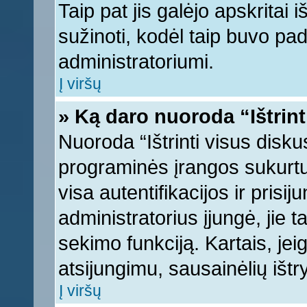
Taip pat jis galėjo apskritai i
sužinoti, kodėl taip buvo pad
administratoriumi.
Į viršų
» Ką daro nuoroda “Ištrint
Nuoroda “Ištrinti visus disku
programinės įrangos sukurt
visa autentifikacijos ir prisi
administratorius įjungė, jie 
sekimo funkciją. Kartais, jei
atsijungimu, sausainėlių ištr
Į viršų