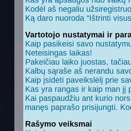
Kas yra apsaugos nuo vaikų 
Kodėl aš negaliu užsiregistruo
Ką daro nuoroda “Ištrinti visu
Vartotojo nustatymai ir par
Kaip pasikeisi savo nustatym
Neteisingas laikas!
Pakeičiau laiko juostas, tačiau
Kalbų sąraše aš nerandu savo
Kaip įsidėti paveikslėlį prie s
Kas yra rangas ir kaip man jį 
Kai paspaudžiu ant kurio nors 
manęs paprašo prisijungti. Ko
Rašymo veiksmai