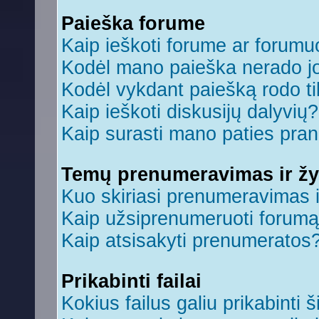
Paieška forume
Kaip ieškoti forume ar forum
Kodėl mano paieška nerado jo
Kodėl vykdant paiešką rodo ti
Kaip ieškoti diskusijų dalyvių?
Kaip surasti mano paties pra
Temų prenumeravimas ir ž
Kuo skiriasi prenumeravimas 
Kaip užsiprenumeruoti forum
Kaip atsisakyti prenumeratos
Prikabinti failai
Kokius failus galiu prikabinti š