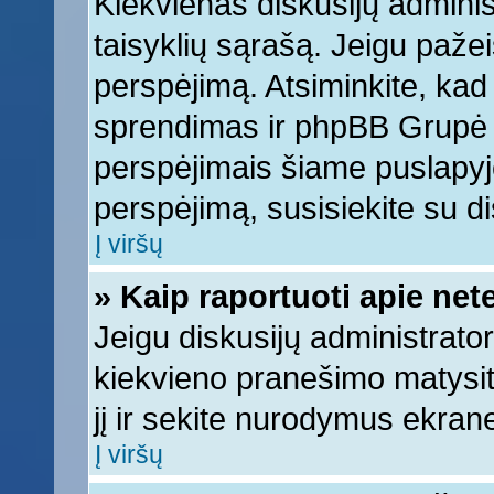
Kiekvienas diskusijų adminis
taisyklių sąrašą. Jeigu pažeis
perspėjimą. Atsiminkite, kad 
sprendimas ir phpBB Grupė 
perspėjimais šiame puslapyje
perspėjimą, susisiekite su di
Į viršų
» Kaip raportuoti apie ne
Jeigu diskusijų administrator
kiekvieno pranešimo matysi
jį ir sekite nurodymus ekran
Į viršų