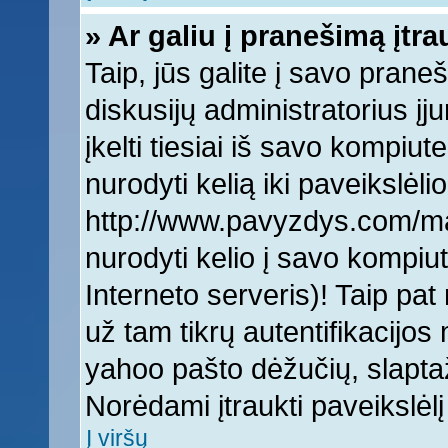
» Ar galiu į pranešimą įtra
Taip, jūs galite į savo praneš
diskusijų administratorius įj
įkelti tiesiai iš savo kompiut
nurodyti kelią iki paveikslėlio
http://www.pavyzdys.com/man
nurodyti kelio į savo kompiute
Interneto serveris)! Taip pat 
už tam tikrų autentifikacijo
yahoo pašto dėžučių, slaptaž
Norėdami įtraukti paveikslė
Į viršų