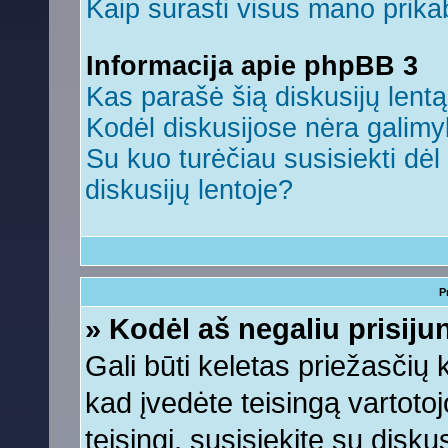
Kaip surasti visus mano prikab
Informacija apie phpBB 3
Kas parašė šią diskusijų lent
Kodėl diskusijose nėra galim
Su kuo turėčiau susisiekti dėl 
diskusijų lentoje?
P
» Kodėl aš negaliu prisiju
Gali būti keletas priežasčių ko
kad įvedėte teisingą vartotojo
teisingi, susisiekite su disku