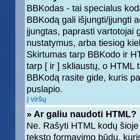
BBKodas - tai specialus kod
BBKodą gali išjungti/įjungti
įjungtas, paprasti vartotojai ga
nustatymus, arba tiesiog k
Skirtumas tarp BBKodo ir 
tarp [ ir ] skliaustų, o HTML
BBKodą rasite gide, kuris 
puslapio.
Į viršų
» Ar galiu naudoti HTML?
Ne. Rašyti HTML kodų šioje 
teksto formavimo būdų, kur