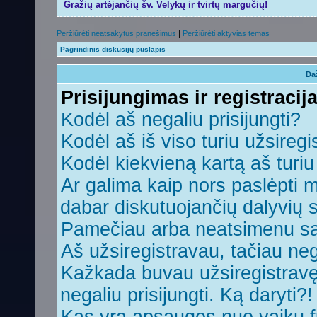
Gražių artėjančių šv. Velykų ir tvirtų margučių!
Peržiūrėti neatsakytus pranešimus
|
Peržiūrėti aktyvias temas
Pagrindinis diskusijų puslapis
Da
Prisijungimas ir registracij
Kodėl aš negaliu prisijungti?
Kodėl aš iš viso turiu užsiregi
Kodėl kiekvieną kartą aš turiu 
Ar galima kaip nors paslėpti 
dabar diskutuojančių dalyvių 
Pamečiau arba neatsimenu sa
Aš užsiregistravau, tačiau nega
Kažkada buvau užsiregistravęs,
negaliu prisijungti. Ką daryti?!