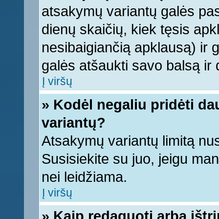
atsakymų variantų galės pasi
dienų skaičių, kiek tęsis apk
nesibaigiančią apklausą) ir ga
galės atšaukti savo balsą ir 
Į viršų
» Kodėl negaliu pridėti d
variantų?
Atsakymų variantų limitą nus
Susisiekite su juo, jeigu ma
nei leidžiama.
Į viršų
» Kaip redaguoti arba ištr