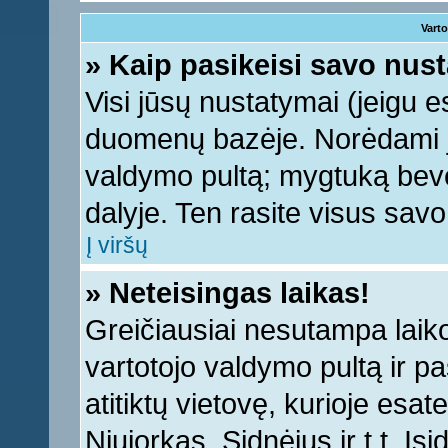
Varto
» Kaip pasikeisi savo nu
Visi jūsų nustatymai (jeigu 
duomenų bazėje. Norėdami ju
valdymo pultą; mygtuką bevei
dalyje. Ten rasite visus sav
Į viršų
» Neteisingas laikas!
Greičiausiai nesutampa laiko 
vartotojo valdymo pultą ir pas
atitiktų vietovę, kurioje esa
Niujorkas, Sidnėjus ir t.t. Įs