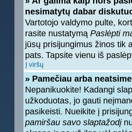
» Ar galima kaip nors pasl
nesimatytų dabar diskutuo
Vartotojo valdymo pulte, kort
rasite nustatymą
Paslėpti 
jūsų prisijungimus žinos tik a
pats. Tapsite vienu iš paslėp
Į viršų
» Pamečiau arba neatsime
Nepanikuokite! Kadangi sla
užkoduotas, jo gauti neįmano
pasikeisti. Nueikite į prisij
pamiršau savo slaptažodį
nu