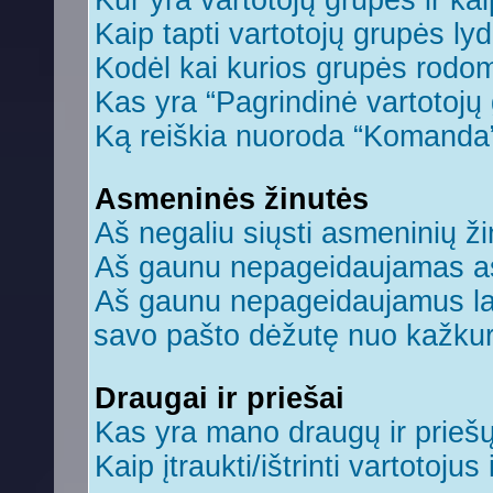
Kur yra vartotojų grupės ir kaip
Kaip tapti vartotojų grupės ly
Kodėl kai kurios grupės rodom
Kas yra “Pagrindinė vartotojų
Ką reiškia nuoroda “Komanda
Asmeninės žinutės
Aš negaliu siųsti asmeninių ži
Aš gaunu nepageidaujamas a
Aš gaunu nepageidaujamus laiš
savo pašto dėžutę nuo kažkuri
Draugai ir priešai
Kas yra mano draugų ir prieš
Kaip įtraukti/ištrinti vartotoju