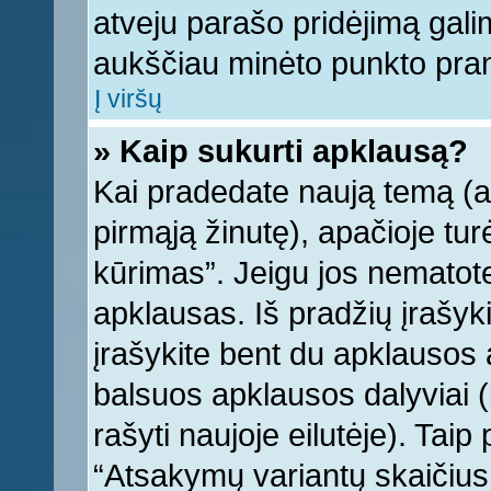
atveju parašo pridėjimą gali
aukščiau minėto punkto pra
Į viršų
» Kaip sukurti apklausą?
Kai pradedate naują temą (
pirmąją žinutę), apačioje tu
kūrimas”. Jeigu jos nematote,
apklausas. Iš pradžių įrašyk
įrašykite bent du apklausos
balsuos apklausos dalyviai (
rašyti naujoje eilutėje). Tai
“Atsakymų variantų skaičius v