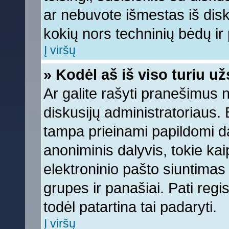
ar nebuvote išmestas iš diskus
kokių nors techninių bėdų ir p
Į viršų
» Kodėl aš iš viso turiu už
Ar galite rašyti pranešimus 
diskusijų administratoriaus. 
tampa prieinami papildomi da
anoniminis dalyvis, tokie kai
elektroninio pašto siuntimas
grupes ir panašiai. Pati regis
todėl patartina tai padaryti.
Į viršų