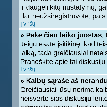
ir daugelį kitų nustatymų, gali
dar neužsiregistravote, pats
Į viršų
» Pakeičiau laiko juostas, 
Jeigu esate įsitikinę, kad tei
laiką, tada greičiausiai nete
Praneškite apie tai diskusijų 
Į viršų
» Kalbų sąraše aš nerandu
Greičiausiai jūsų norima kal
neišvertė šios diskusijų lent