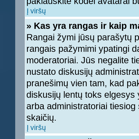
paklauskite kodėl avatarai bu
Į viršų
» Kas yra rangas ir kaip ma
Rangai žymi jūsų parašytų pr
rangais pažymimi ypatingi dal
moderatoriai. Jūs negalite ti
nustato diskusijų administra
pranešimų vien tam, kad pa
diskusijų lentų toks elgesys
arba administratoriai tiesi
skaičių.
Į viršų