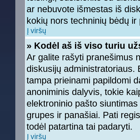
ar nebuvote išmestas iš diskus
kokių nors techninių bėdų ir p
Į viršų
» Kodėl aš iš viso turiu už
Ar galite rašyti pranešimus 
diskusijų administratoriaus. 
tampa prieinami papildomi da
anoniminis dalyvis, tokie kai
elektroninio pašto siuntimas
grupes ir panašiai. Pati regis
todėl patartina tai padaryti.
Į viršų