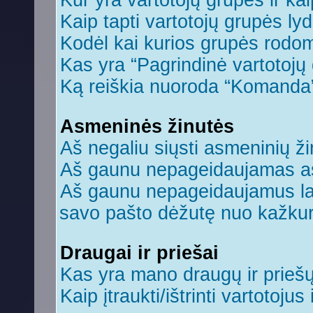
Kur yra vartotojų grupės ir kaip
Kaip tapti vartotojų grupės ly
Kodėl kai kurios grupės rodom
Kas yra “Pagrindinė vartotojų
Ką reiškia nuoroda “Komanda
Asmeninės žinutės
Aš negaliu siųsti asmeninių ži
Aš gaunu nepageidaujamas a
Aš gaunu nepageidaujamus laiš
savo pašto dėžutę nuo kažkuri
Draugai ir priešai
Kas yra mano draugų ir prieš
Kaip įtraukti/ištrinti vartotoju