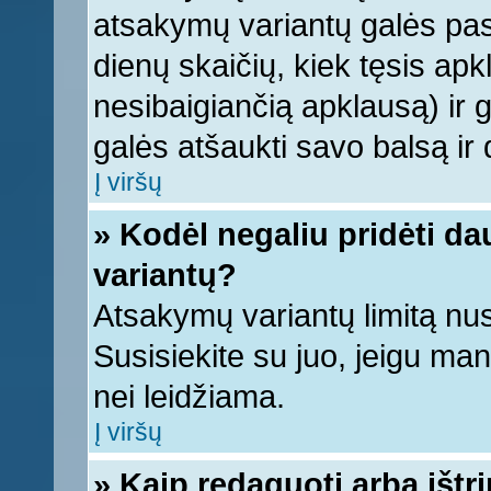
atsakymų variantų galės pasi
dienų skaičių, kiek tęsis apk
nesibaigiančią apklausą) ir ga
galės atšaukti savo balsą ir 
Į viršų
» Kodėl negaliu pridėti d
variantų?
Atsakymų variantų limitą nus
Susisiekite su juo, jeigu ma
nei leidžiama.
Į viršų
» Kaip redaguoti arba ištr