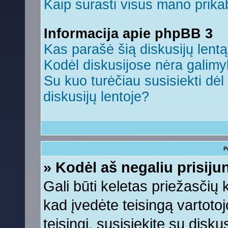
Kaip surasti visus mano prikab
Informacija apie phpBB 3
Kas parašė šią diskusijų lent
Kodėl diskusijose nėra galim
Su kuo turėčiau susisiekti dėl 
diskusijų lentoje?
P
» Kodėl aš negaliu prisiju
Gali būti keletas priežasčių ko
kad įvedėte teisingą vartotojo
teisingi, susisiekite su disku