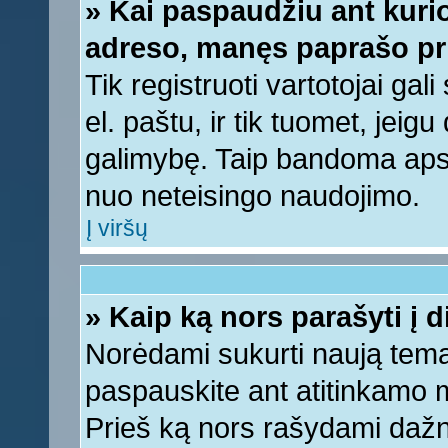
» Kai paspaudžiu ant kurio
adreso, manęs paprašo pri
Tik registruoti vartotojai ga
el. paštu, ir tik tuomet, jeig
galimybę. Taip bandoma apsa
nuo neteisingo naudojimo.
Į viršų
» Kaip ką nors parašyti į 
Norėdami sukurti naują tem
paspauskite ant atitinkamo
Prieš ką nors rašydami dažnia