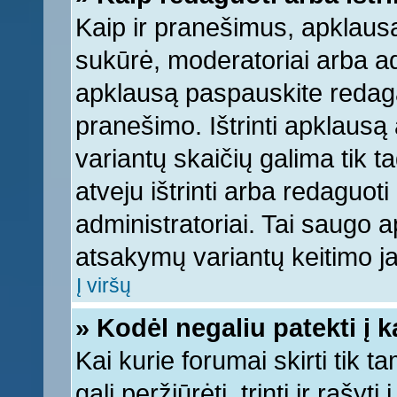
Kaip ir pranešimus, apklausą 
sukūrė, moderatoriai arba ad
apklausą paspauskite redag
pranešimo. Ištrinti apklausą
variantų skaičių galima tik 
atveju ištrinti arba redaguot
administratoriai. Tai saugo
atsakymų variantų keitimo ja
Į viršų
» Kodėl negaliu patekti į 
Kai kurie forumai skirti tik 
gali peržiūrėti, trinti ir raš