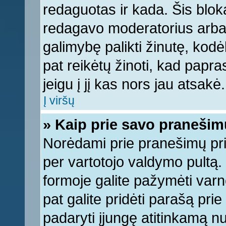
redaguotas ir kada. Šis bl
redagavo moderatorius arba a
galimybę palikti žinutę, kod
pat reikėtų žinoti, kad papras
jeigu į jį kas nors jau atsakė.
Į viršų
» Kaip prie savo pranešim
Norėdami prie pranešimų pridė
per vartotojo valdymo pultą.
formoje galite pažymėti varn
pat galite pridėti parašą pri
padaryti įjungę atitinkamą n