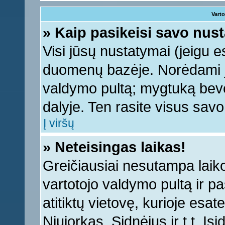
Varto
» Kaip pasikeisi savo nu
Visi jūsų nustatymai (jeigu 
duomenų bazėje. Norėdami ju
valdymo pultą; mygtuką bevei
dalyje. Ten rasite visus sav
Į viršų
» Neteisingas laikas!
Greičiausiai nesutampa laiko 
vartotojo valdymo pultą ir pas
atitiktų vietovę, kurioje esa
Niujorkas, Sidnėjus ir t.t. Įs