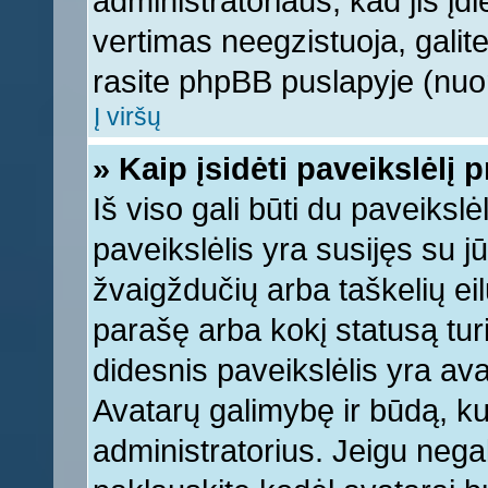
administratoriaus, kad jis įd
vertimas neegzistuoja, galite
rasite phpBB puslapyje (nuor
Į viršų
» Kaip įsidėti paveikslėlį 
Iš viso gali būti du paveikslė
paveikslėlis yra susijęs su j
žvaigždučių arba taškelių eil
parašę arba kokį statusą turi
didesnis paveikslėlis yra ava
Avatarų galimybę ir būdą, kur
administratorius. Jeigu negali