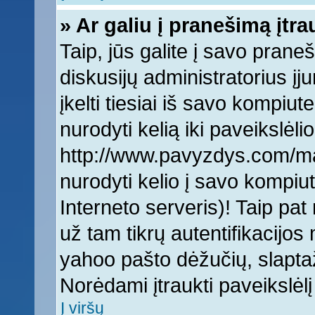
» Ar galiu į pranešimą įtra
Taip, jūs galite į savo praneš
diskusijų administratorius įj
įkelti tiesiai iš savo kompiut
nurodyti kelią iki paveikslėlio
http://www.pavyzdys.com/man
nurodyti kelio į savo kompiute
Interneto serveris)! Taip pat 
už tam tikrų autentifikacijo
yahoo pašto dėžučių, slaptaž
Norėdami įtraukti paveikslė
Į viršų