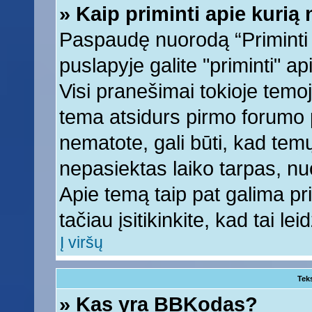
» Kaip priminti apie kuri
Paspaudę nuorodą “Priminti
puslapyje galite "priminti" a
Visi pranešimai tokioje temoj
tema atsidurs pirmo forumo 
nematote, gali būti, kad tem
nepasiektas laiko tarpas, nu
Apie temą taip pat galima prim
tačiau įsitikinkite, kad tai lei
Į viršų
Tek
» Kas yra BBKodas?