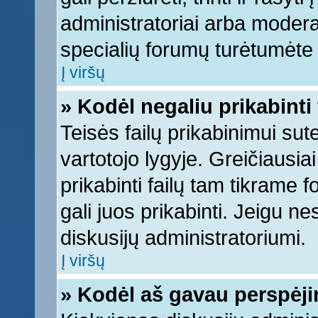
administratoriai arba moderato
specialių forumų turėtumėte k
Į viršų
» Kodėl negaliu prikabinti 
Teisės failų prikabinimui su
vartotojo lygyje. Greičiausia
prikabinti failų tam tikrame 
gali juos prikabinti. Jeigu ne
diskusijų administratoriumi.
Į viršų
» Kodėl aš gavau perspėj