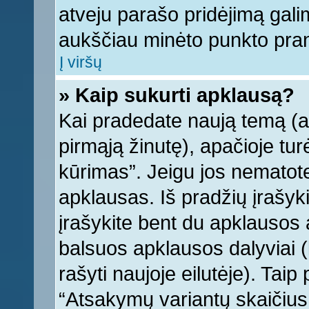
atveju parašo pridėjimą gali
aukščiau minėto punkto pra
Į viršų
» Kaip sukurti apklausą?
Kai pradedate naują temą (
pirmąją žinutę), apačioje tu
kūrimas”. Jeigu jos nematote,
apklausas. Iš pradžių įrašyk
įrašykite bent du apklausos
balsuos apklausos dalyviai (
rašyti naujoje eilutėje). Tai
“Atsakymų variantų skaičius v