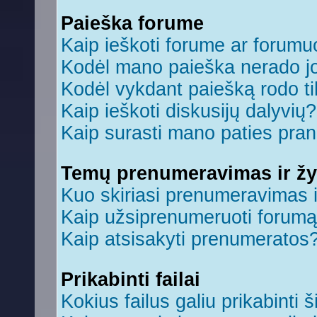
Paieška forume
Kaip ieškoti forume ar forum
Kodėl mano paieška nerado jo
Kodėl vykdant paiešką rodo ti
Kaip ieškoti diskusijų dalyvių?
Kaip surasti mano paties pra
Temų prenumeravimas ir ž
Kuo skiriasi prenumeravimas 
Kaip užsiprenumeruoti forum
Kaip atsisakyti prenumeratos
Prikabinti failai
Kokius failus galiu prikabinti š