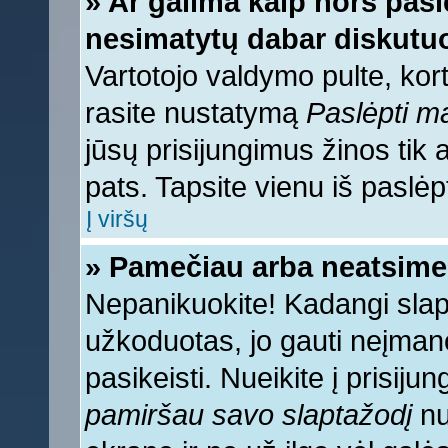
» Ar galima kaip nors pasl
nesimatytų dabar diskutuo
Vartotojo valdymo pulte, kort
rasite nustatymą
Paslėpti 
jūsų prisijungimus žinos tik a
pats. Tapsite vienu iš paslėp
Į viršų
» Pamečiau arba neatsime
Nepanikuokite! Kadangi sla
užkoduotas, jo gauti neįmano
pasikeisti. Nueikite į prisij
pamiršau savo slaptažodį
nu