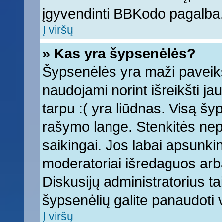
įgyvendinti BBKodo pagalba
Į viršų
» Kas yra šypsenėlės?
Šypsenėlės yra maži paveiks
naudojami norint išreikšti ja
tarpu :( yra liūdnas. Visą š
rašymo lange. Stenkitės nepe
saikingai. Jos labai apsunki
moderatoriai išredaguos arba
Diskusijų administratorius tai
šypsenėlių galite panaudoti
Į viršų