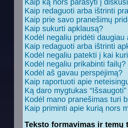
Kaip ką nors parašyti į diskus
Kaip redaguoti arba ištrinti p
Kaip prie savo pranešimų prid
Kaip sukurti apklausą?
Kodėl negaliu pridėti daugia
Kaip redaguoti arba ištrinti a
Kodėl negaliu patekti į kai ku
Kodėl negaliu prikabinti failų?
Kodėl aš gavau perspėjimą?
Kaip raportuoti apie neteisin
Ką daro mygtukas “Išsaugoti
Kodėl mano pranešimas turi bū
Kaip priminti apie kurią nors
Teksto formavimas ir temų t