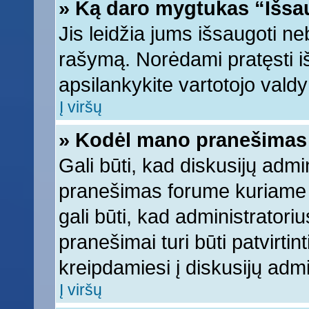
» Ką daro mygtukas “Išsa
Jis leidžia jums išsaugoti ne
rašymą. Norėdami pratęsti 
apsilankykite vartotojo vald
Į viršų
» Kodėl mano pranešimas t
Gali būti, kad diskusijų adm
pranešimas forume kuriame ra
gali būti, kad administratori
pranešimai turi būti patvirti
kreipdamiesi į diskusijų admi
Į viršų