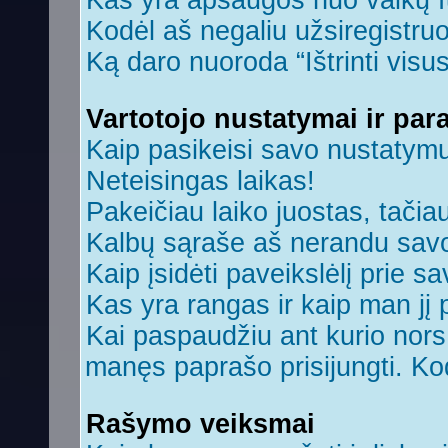
Kas yra apsaugos nuo vaikų 
Kodėl aš negaliu užsiregistruo
Ką daro nuoroda “Ištrinti visu
Vartotojo nustatymai ir par
Kaip pasikeisi savo nustatym
Neteisingas laikas!
Pakeičiau laiko juostas, tačiau
Kalbų sąraše aš nerandu savo
Kaip įsidėti paveikslėlį prie s
Kas yra rangas ir kaip man jį 
Kai paspaudžiu ant kurio nors 
manęs paprašo prisijungti. Ko
Rašymo veiksmai