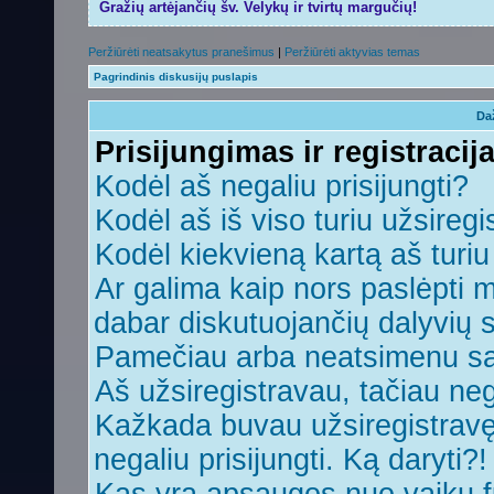
Gražių artėjančių šv. Velykų ir tvirtų margučių!
Peržiūrėti neatsakytus pranešimus
|
Peržiūrėti aktyvias temas
Pagrindinis diskusijų puslapis
Da
Prisijungimas ir registracij
Kodėl aš negaliu prisijungti?
Kodėl aš iš viso turiu užsiregi
Kodėl kiekvieną kartą aš turiu 
Ar galima kaip nors paslėpti 
dabar diskutuojančių dalyvių 
Pamečiau arba neatsimenu sa
Aš užsiregistravau, tačiau nega
Kažkada buvau užsiregistravęs,
negaliu prisijungti. Ką daryti?!