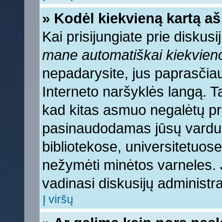
» Kodėl kiekvieną kartą aš 
Kai prisijungiate prie diskus
mane automatiškai kiekvien
nepadarysite, jus paprasčiau
Interneto naršyklės langą. 
kad kitas asmuo negalėtų pri
pasinaudodamas jūsų vardu, 
bibliotekose, universitetuose
nežymėti minėtos varneles.
vadinasi diskusijų administra
Į viršų