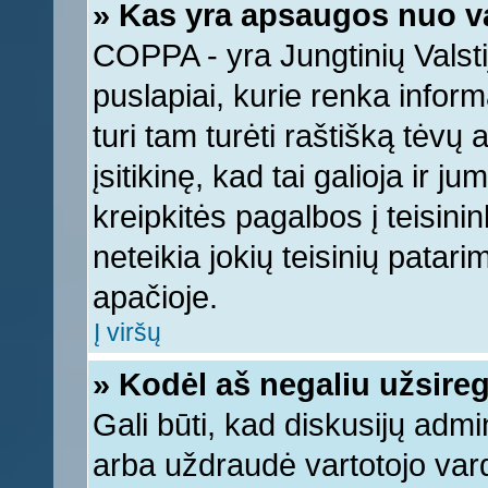
» Kas yra apsaugos nuo v
COPPA - yra Jungtinių Valstij
puslapiai, kurie renka infor
turi tam turėti raštišką tėvų
įsitikinę, kad tai galioja ir 
kreipkitės pagalbos į teisin
neteikia jokių teisinių patari
apačioje.
Į viršų
» Kodėl aš negaliu užsireg
Gali būti, kad diskusijų adm
arba uždraudė vartotojo vard