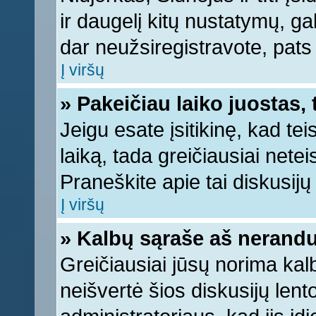
ir daugelį kitų nustatymų, gali
dar neužsiregistravote, pats
Į viršų
» Pakeičiau laiko juostas, 
Jeigu esate įsitikinę, kad tei
laiką, tada greičiausiai nete
Praneškite apie tai diskusijų 
Į viršų
» Kalbų sąraše aš nerandu
Greičiausiai jūsų norima kal
neišvertė šios diskusijų lent