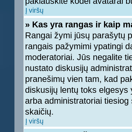
paklauskite kodėl avatarai bu
Į viršų
» Kas yra rangas ir kaip ma
Rangai žymi jūsų parašytų pr
rangais pažymimi ypatingi dal
moderatoriai. Jūs negalite ti
nustato diskusijų administra
pranešimų vien tam, kad pa
diskusijų lentų toks elgesys
arba administratoriai tiesi
skaičių.
Į viršų