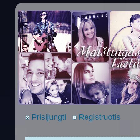
Prisijungti
Registruotis