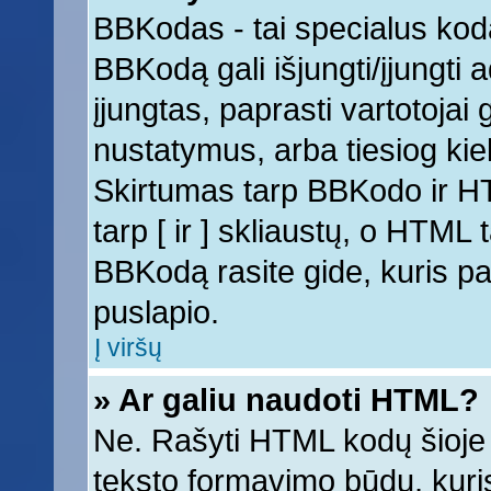
BBKodas - tai specialus kod
BBKodą gali išjungti/įjungti
įjungtas, paprasti vartotojai ga
nustatymus, arba tiesiog k
Skirtumas tarp BBKodo ir 
tarp [ ir ] skliaustų, o HTML
BBKodą rasite gide, kuris 
puslapio.
Į viršų
» Ar galiu naudoti HTML?
Ne. Rašyti HTML kodų šioje 
teksto formavimo būdų, kur