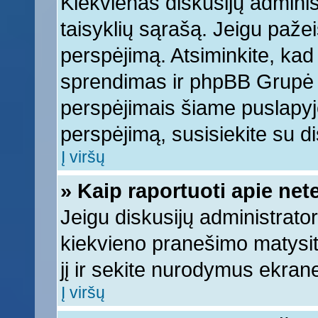
Kiekvienas diskusijų adminis
taisyklių sąrašą. Jeigu pažeis
perspėjimą. Atsiminkite, kad 
sprendimas ir phpBB Grupė 
perspėjimais šiame puslapyje
perspėjimą, susisiekite su di
Į viršų
» Kaip raportuoti apie ne
Jeigu diskusijų administrator
kiekvieno pranešimo matysi
jį ir sekite nurodymus ekran
Į viršų