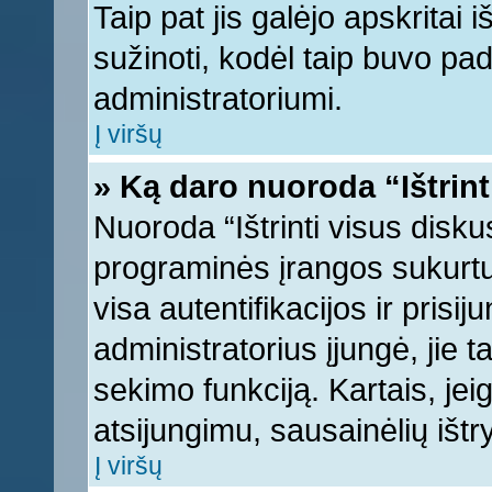
Taip pat jis galėjo apskritai i
sužinoti, kodėl taip buvo pad
administratoriumi.
Į viršų
» Ką daro nuoroda “Ištrint
Nuoroda “Ištrinti visus disku
programinės įrangos sukurt
visa autentifikacijos ir prisi
administratorius įjungė, jie 
sekimo funkciją. Kartais, jei
atsijungimu, sausainėlių ištr
Į viršų