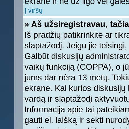
ekrane ir ne už ilgo vėl galėsi
Į viršų
» Aš užsiregistravau, tačia
Iš pradžių patikrinkite ar tikr
slaptažodį. Jeigu jie teisingi,
Galbūt diskusijų administrat
vaikų funkciją (COPPA), o jū
jums dar nėra 13 metų. Tokiu
ekrane. Kai kurios diskusijų 
vardą ir slaptažodį aktyvuotų
Informacija apie tai pateikia
gauti el. laišką ir sekti nur