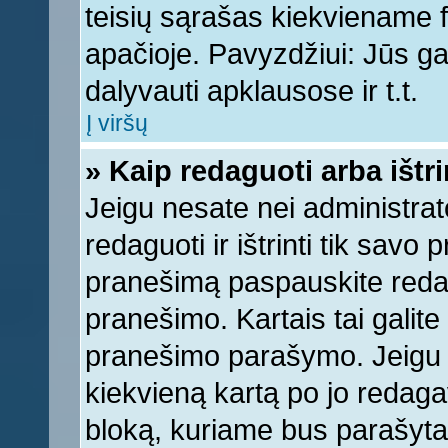
teisių sąrašas kiekviename 
apačioje. Pavyzdžiui: Jūs gal
dalyvauti apklausose ir t.t.
Į viršų
» Kaip redaguoti arba ištr
Jeigu nesate nei administrato
redaguoti ir ištrinti tik sav
pranešimą paspauskite reda
pranešimo. Kartais tai galite 
pranešimo parašymo. Jeigu k
kiekvieną kartą po jo redaga
bloką, kuriame bus parašyta