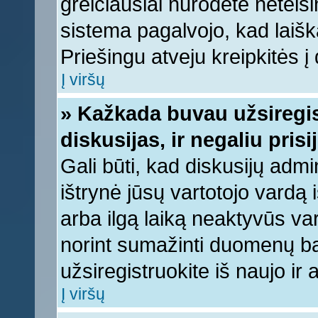
greičiausiai nurodėte neteis
sistema pagalvojo, kad laišk
Priešingu atveju kreipkitės į 
Į viršų
» Kažkada buvau užsiregist
diskusijas, ir negaliu prisi
Gali būti, kad diskusijų admi
ištrynė jūsų vartotojo vardą
arba ilgą laiką neaktyvūs var
norint sumažinti duomenų baz
užsiregistruokite iš naujo ir
Į viršų