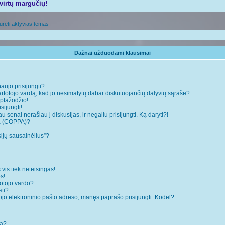
tvirtų margučių!
ūrėti aktyvias temas
Dažnai užduodami klausimai
naujo prisijungti?
rtotojo vardą, kad jo nesimatytų dabar diskutuojančių dalyvių sąraše?
ptažodžio!
sijungti!
 senai nerašiau į diskusijas, ir negaliu prisijungti. Ką daryti?!
ja (COPPA)?
sijų sausainėlius”?
 vis tiek neteisingas!
s!
totojo vardo?
sti?
ojo elektroninio pašto adreso, manęs paprašo prisijungti. Kodėl?
mą?