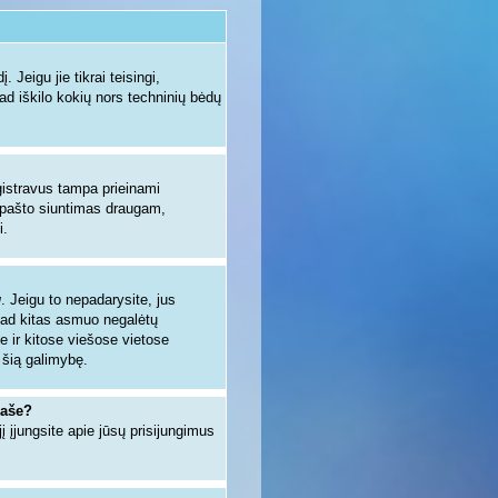
 Jeigu jie tikrai teisingi,
kad iškilo kokių nors techninių bėdų
egistravus tampa prieinami
io pašto siuntimas draugam,
i.
u
. Jeigu to nepadarysite, jus
kad kitas asmuo negalėtų
e ir kitose viešose vietose
 šią galimybę.
raše?
jį įjungsite apie jūsų prisijungimus