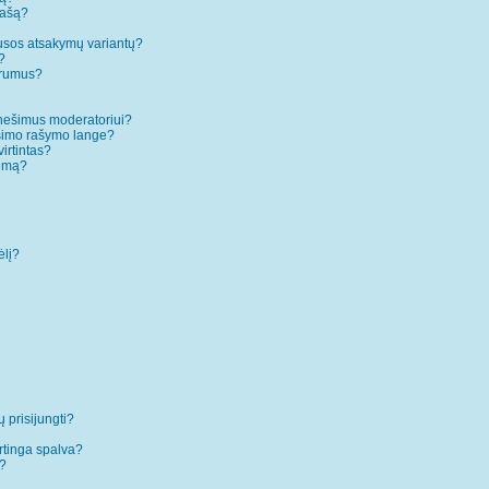
rašą?
ausos atsakymų variantų?
?
forumus?
anešimus moderatoriui?
ešimo rašymo lange?
irtintas?
temą?
ėlį?
ų prisijungti?
rtinga spalva?
”?