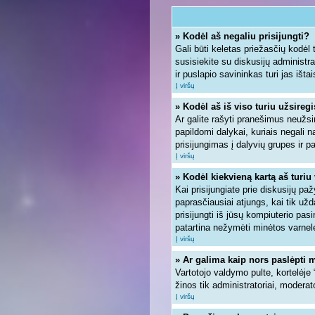
» Kodėl aš negaliu prisijungti?
Gali būti keletas priežasčių kodėl ta
susisiekite su diskusijų administra
ir puslapio savininkas turi jas ištai
Į viršų
» Kodėl aš iš viso turiu užsiregi
Ar galite rašyti pranešimus neužsi
papildomi dalykai, kuriais negali n
prisijungimas į dalyvių grupes ir pa
Į viršų
» Kodėl kiekvieną kartą aš turiu 
Kai prisijungiate prie diskusijų pa
paprasčiausiai atjungs, kai tik u
prisijungti iš jūsų kompiuterio pa
patartina nežymėti minėtos varnel
Į viršų
» Ar galima kaip nors paslėpti 
Vartotojo valdymo pulte, kortelėje
žinos tik administratoriai, moderato
Į viršų