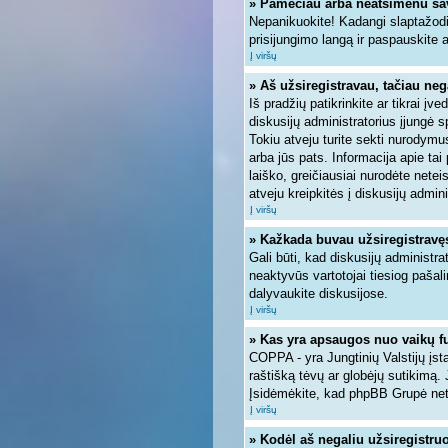
» Pamečiau arba neatsimenu sa
Nepanikuokite! Kadangi slaptažodi
prisijungimo langą ir paspauskite 
Į viršų
» Aš užsiregistravau, tačiau nega
Iš pradžių patikrinkite ar tikrai įve
diskusijų administratorius įjungė 
Tokiu atveju turite sekti nurodymus
arba jūs pats. Informacija apie tai
laiško, greičiausiai nurodėte nete
atveju kreipkitės į diskusijų admini
Į viršų
» Kažkada buvau užsiregistravęs, 
Gali būti, kad diskusijų administra
neaktyvūs vartotojai tiesiog pašal
dalyvaukite diskusijose.
Į viršų
» Kas yra apsaugos nuo vaikų f
COPPA - yra Jungtinių Valstijų įsta
raštišką tėvų ar globėjų sutikimą. 
Įsidėmėkite, kad phpBB Grupė neteik
Į viršų
» Kodėl aš negaliu užsiregistruo