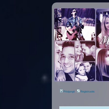
Prisijungti
Registruotis