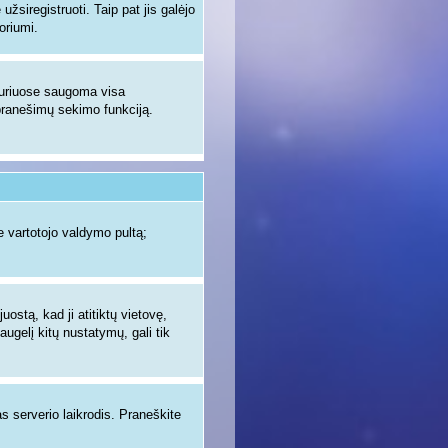
žsiregistruoti. Taip pat jis galėjo
oriumi.
 kuriuose saugoma visa
ų pranešimų sekimo funkciją.
 vartotojo valdymo pultą;
uostą, kad ji atitiktų vietovę,
augelį kitų nustatymų, gali tik
as serverio laikrodis. Praneškite