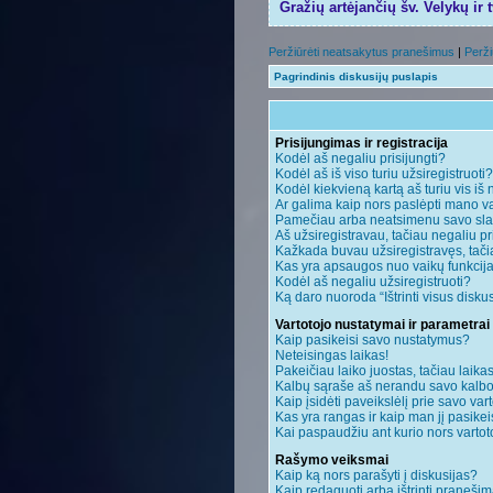
Gražių artėjančių šv. Velykų ir 
Peržiūrėti neatsakytus pranešimus
|
Perži
Pagrindinis diskusijų puslapis
Prisijungimas ir registracija
Kodėl aš negaliu prisijungti?
Kodėl aš iš viso turiu užsiregistruoti?
Kodėl kiekvieną kartą aš turiu vis iš 
Ar galima kaip nors paslėpti mano va
Pamečiau arba neatsimenu savo sla
Aš užsiregistravau, tačiau negaliu pri
Kažkada buvau užsiregistravęs, tačiau
Kas yra apsaugos nuo vaikų funkci
Kodėl aš negaliu užsiregistruoti?
Ką daro nuoroda “Ištrinti visus disku
Vartotojo nustatymai ir parametrai
Kaip pasikeisi savo nustatymus?
Neteisingas laikas!
Pakeičiau laiko juostas, tačiau laikas
Kalbų sąraše aš nerandu savo kalbo
Kaip įsidėti paveikslėlį prie savo var
Kas yra rangas ir kaip man jį pasikei
Kai paspaudžiu ant kurio nors vartot
Rašymo veiksmai
Kaip ką nors parašyti į diskusijas?
Kaip redaguoti arba ištrinti praneši