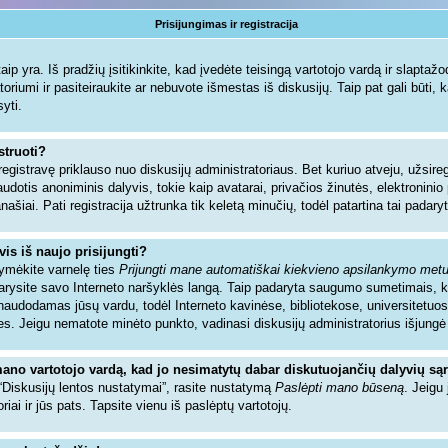
Prisijungimas ir registracija
ip yra. Iš pradžių įsitikinkite, kad įvedėte teisingą vartotojo vardą ir slaptažodį.
toriumi ir pasiteiraukite ar nebuvote išmestas iš diskusijų. Taip pat gali būti, 
syti.
struoti?
registravę priklauso nuo diskusijų administratoriaus. Bet kuriuo atveju, užsir
audotis anoniminis dalyvis, tokie kaip avatarai, privačios žinutės, elektronin
našiai. Pati registracija užtrunka tik keletą minučių, todėl patartina tai padaryt
vis iš naujo prisijungti?
žymėkite varnelę ties
Prijungti mane automatiškai kiekvieno apsilankymo met
ždarysite savo Interneto naršyklės langą. Taip padaryta saugumo sumetimais, 
sinaudodamas jūsų vardu, todėl Interneto kavinėse, bibliotekose, universitetuos
es. Jeigu nematote minėto punkto, vadinasi diskusijų administratorius išjungė
mano vartotojo vardą, kad jo nesimatytų dabar diskutuojančių dalyvių są
 “Diskusijų lentos nustatymai”, rasite nustatymą
Paslėpti mano būseną
. Jeigu 
riai ir jūs pats. Tapsite vienu iš paslėptų vartotojų.