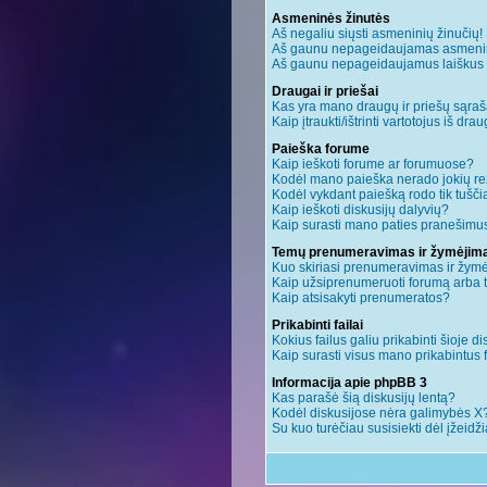
Asmeninės žinutės
Aš negaliu siųsti asmeninių žinučių!
Aš gaunu nepageidaujamas asmenin
Aš gaunu nepageidaujamus laiškus ir 
Draugai ir priešai
Kas yra mano draugų ir priešų sąraš
Kaip įtraukti/ištrinti vartotojus iš dr
Paieška forume
Kaip ieškoti forume ar forumuose?
Kodėl mano paieška nerado jokių re
Kodėl vykdant paiešką rodo tik tušči
Kaip ieškoti diskusijų dalyvių?
Kaip surasti mano paties pranešimus
Temų prenumeravimas ir žymėjim
Kuo skiriasi prenumeravimas ir žym
Kaip užsiprenumeruoti forumą arba
Kaip atsisakyti prenumeratos?
Prikabinti failai
Kokius failus galiu prikabinti šioje di
Kaip surasti visus mano prikabintus 
Informacija apie phpBB 3
Kas parašė šią diskusijų lentą?
Kodėl diskusijose nėra galimybės X
Su kuo turėčiau susisiekti dėl įžeidž