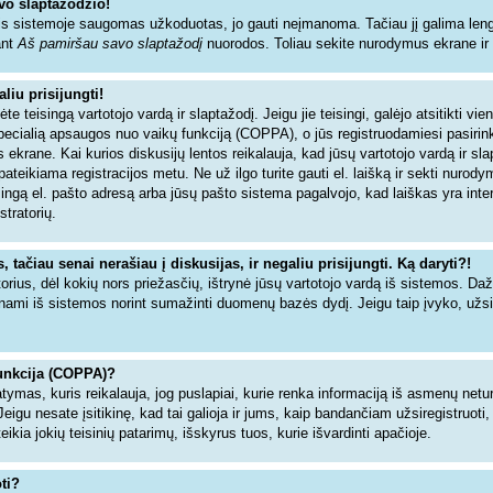
vo slaptažodžio!
s sistemoje saugomas užkoduotas, jo gauti neįmanoma. Tačiau jį galima lengva
ant
Aš pamiršau savo slaptažodį
nuorodos. Toliau sekite nurodymus ekrane ir ne
liu prisijungti!
dėte teisingą vartotojo vardą ir slaptažodį. Jeigu jie teisingi, galėjo atsitikti vi
specialią apsaugos nuo vaikų funkciją (COPPA), o jūs registruodamiesi pasiri
 ekrane. Kai kurios diskusijų lentos reikalauja, kad jūsų vartotojo vardą ir sl
 pateikiama registracijos metu. Ne už ilgo turite gauti el. laišką ir sekti nurod
isingą el. pašto adresą arba jūsų pašto sistema pagalvojo, kad laiškas yra inte
stratorių.
tačiau senai nerašiau į diskusijas, ir negaliu prisijungti. Ką daryti?!
torius, dėl kokių nors priežasčių, ištrynė jūsų vartotojo vardą iš sistemos. Da
inami iš sistemos norint sumažinti duomenų bazės dydį. Jeigu taip įvyko, užsir
unkcija (COPPA)?
tymas, kuris reikalauja, jog puslapiai, kurie renka informaciją iš asmenų netur
Jeigu nesate įsitikinę, kad tai galioja ir jums, kaip bandančiam užsiregistruoti,
ia jokių teisinių patarimų, išskyrus tuos, kurie išvardinti apačioje.
ti?