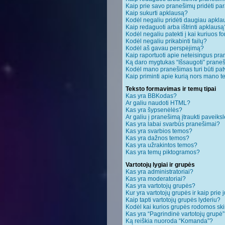
Kaip prie savo pranešimų pridėti pa
Kaip sukurti apklausą?
Kodėl negaliu pridėti daugiau apkl
Kaip redaguoti arba ištrinti apklausą
Kodėl negaliu patekti į kai kuriuos 
Kodėl negaliu prikabinti failų?
Kodėl aš gavau perspėjimą?
Kaip raportuoti apie neteisingus pr
Ką daro mygtukas “Išsaugoti” pran
Kodėl mano pranešimas turi būti patv
Kaip priminti apie kurią nors mano 
Teksto formavimas ir temų tipai
Kas yra BBKodas?
Ar galiu naudoti HTML?
Kas yra šypsenėlės?
Ar galiu į pranešimą įtraukti paveiksl
Kas yra labai svarbūs pranešimai?
Kas yra svarbios temos?
Kas yra dažnos temos?
Kas yra užrakintos temos?
Kas yra temų piktogramos?
Vartotojų lygiai ir grupės
Kas yra administratoriai?
Kas yra moderatoriai?
Kas yra vartotojų grupės?
Kur yra vartotojų grupės ir kaip prie j
Kaip tapti vartotojų grupės lyderiu?
Kodėl kai kurios grupės rodomos ski
Kas yra “Pagrindinė vartotojų grupė
Ką reiškia nuoroda “Komanda”?