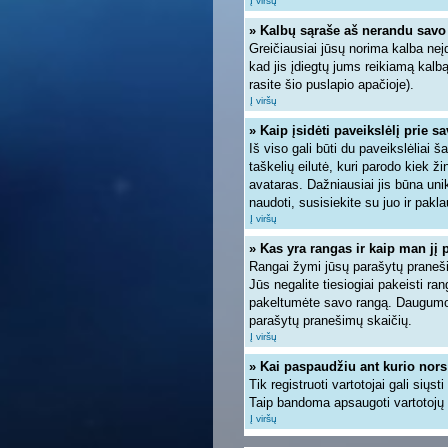
Į viršų
» Kalbų sąraše aš nerandu savo
Greičiausiai jūsų norima kalba neįd
kad jis įdiegtų jums reikiamą kalb
rasite šio puslapio apačioje).
Į viršų
» Kaip įsidėti paveikslėlį prie s
Iš viso gali būti du paveikslėliai 
taškelių eilutė, kuri parodo kiek ž
avataras. Dažniausiai jis būna unik
naudoti, susisiekite su juo ir pakla
Į viršų
» Kas yra rangas ir kaip man jį 
Rangai žymi jūsų parašytų pranešim
Jūs negalite tiesiogiai pakeisti r
pakeltumėte savo rangą. Daugumoje
parašytų pranešimų skaičių.
Į viršų
» Kai paspaudžiu ant kurio nors
Tik registruoti vartotojai gali siųs
Taip bandoma apsaugoti vartotojų 
Į viršų