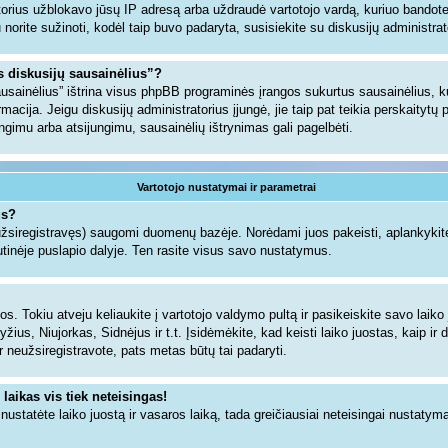
torius užblokavo jūsų IP adresą arba uždraudė vartotojo vardą, kuriuo bandote u
gu norite sužinoti, kodėl taip buvo padaryta, susisiekite su diskusijų administrat
us diskusijų sausainėlius”?
sausainėlius” ištrina visus phpBB programinės įrangos sukurtus sausainėlius,
ormacija. Jeigu diskusijų administratorius įjungė, jie taip pat teikia perskaityt
jungimu arba atsijungimu, sausainėlių ištrynimas gali pagelbėti.
Vartotojo nustatymai ir parametrai
us?
 užsiregistravęs) saugomi duomenų bazėje. Norėdami juos pakeisti, aplankykite
tinėje puslapio dalyje. Ten rasite visus savo nustatymus.
s. Tokiu atveju keliaukite į vartotojo valdymo pultą ir pasikeiskite savo laiko j
ius, Niujorkas, Sidnėjus ir t.t. Įsidėmėkite, kad keisti laiko juostas, kaip ir d
dar neužsiregistravote, pats metas būtų tai padaryti.
 laikas vis tiek neteisingas!
i nustatėte laiko juostą ir vasaros laiką, tada greičiausiai neteisingai nustatym