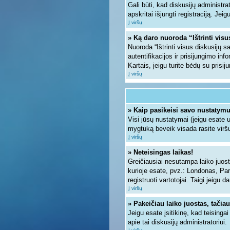
Gali būti, kad diskusijų administra
apskritai išjungti registraciją. Jei
Į viršų
» Ką daro nuoroda “Ištrinti vis
Nuoroda “Ištrinti visus diskusijų 
autentifikacijos ir prisijungimo inf
Kartais, jeigu turite bėdų su prisi
Į viršų
» Kaip pasikeisi savo nustatym
Visi jūsų nustatymai (jeigu esate
mygtuką beveik visada rasite viršu
Į viršų
» Neteisingas laikas!
Greičiausiai nesutampa laiko juosto
kurioje esate, pvz.: Londonas, Paryž
registruoti vartotojai. Taigi jeigu 
Į viršų
» Pakeičiau laiko juostas, tačiau
Jeigu esate įsitikinę, kad teisinga
apie tai diskusijų administratoriui.