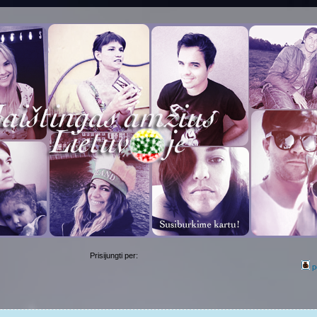
Prisijungti per:
p