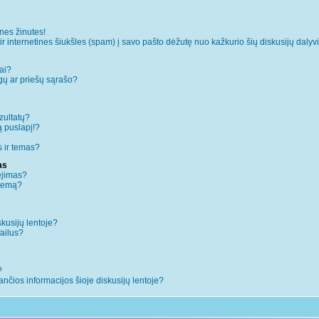
es žinutes!
internetines šiukšles (spam) į savo pašto dėžutę nuo kažkurio šių diskusijų dalyvi
ai?
augų ar priešų sąrašo?
zultatų?
ą puslapį!?
 ir temas?
as
ėjimas?
 temą?
skusijų lentoje?
failus?
?
iančios informacijos šioje diskusijų lentoje?