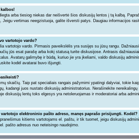
 kalbos!
iegta arba tiesiog niekas dar neišvertė šios diskusijų lentos į tą kalbą. Papra
ą. Jeigu vertimas neegzistuoja, galite išversti patys. Daugiau informacijos ra
avo vartotojo vardo?
šalia vartotojo vardo. Pirmasis paveikslėlis yra susijęs su jūsų rangu. Dažniaus
inučių jūs esat parašę arba kokį statusą turite diskusijose. Antrasis dažniausia
alus. Avatarų galimybę ir būdą, kuriuo jie yra įkeliami, valdo diskusijų adminis
uskite kodėl avatarai buvo išjungti.
pasikeisti?
ų skaičių. Taip pat specialiais rangais pažymimi ypatingi dalyviai, tokie kaip 
angų, kadangi juos nustato diskusijų administratorius. Nerašinėkite nereikaling
 diskusijų lentų toks elgesys yra netoleruojamas ir moderatoriai arba adminis
 vartotojo elektroninio pašto adreso, manęs paprašo prisijungti. Kodėl?
ti pranešimus kitiems vartotojams el. paštu, ir tik tuomet, jeigu diskusijų admin
el. pašto adresus nuo neteisingo naudojimo.