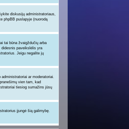
šykite diskusijų administratoriaus,
site phpBB puslapyje (nuorodą
iai tai būna žvaigždučių arba
i didesnis paveikslėlis yra
tratorius. Jeigu negalite jų
administratoriai ar moderatoriai.
ų pranešimų vien tam, kad
tratoriai tiesiog sumažins jūsų
istratorius įjungė šią galimybę.