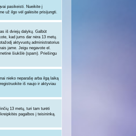
i pasikeisti. Nueikite į
 už ilgo vėl galėsite prisijungti.
enas iš dviejų dalykų. Galbūt
nkote, kad jums dar nėra 13 metų.
aptažodį aktyvuotų administratorius
ymais jame. Jeigu negavote el.
rnetinė šiukšlė (spam). Priešingu
žnai nieko neparašę arba ilgą laiką
egistruokite iš naujo ir aktyviau
inčių 13 metų, turi tam turėti
 kreipkitės pagalbos į teisininką.