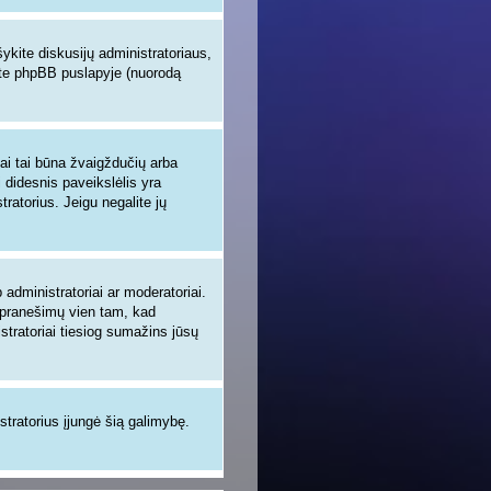
šykite diskusijų administratoriaus,
site phpBB puslapyje (nuorodą
iai tai būna žvaigždučių arba
i didesnis paveikslėlis yra
tratorius. Jeigu negalite jų
administratoriai ar moderatoriai.
ų pranešimų vien tam, kad
tratoriai tiesiog sumažins jūsų
istratorius įjungė šią galimybę.