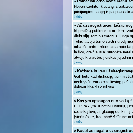
» Pamečiau arba neatsimenu sa
Nepanikuokite! Kadangi slaptažodi
prisijungimo langą ir paspauskite 
Į viršų
» Aš užsiregistravau, tačiau nega
Iš pradžių patikrinkite ar tikrai įve
diskusijų administratorius įjungė 
Tokiu atveju turite sekti nurodymus
arba jūs pats. Informacija apie tai
laiško, greičiausiai nurodėte nete
atveju kreipkitės į diskusijų admini
Į viršų
» Kažkada buvau užsiregistravęs, 
Gali būti, kad diskusijų administra
neaktyvūs vartotojai tiesiog pašal
dalyvaukite diskusijose.
Į viršų
» Kas yra apsaugos nuo vaikų f
COPPA - yra Jungtinių Valstijų įsta
raštišką tėvų ar globėjų sutikimą. 
Įsidėmėkite, kad phpBB Grupė neteik
Į viršų
» Kodėl aš negaliu užsiregistruo