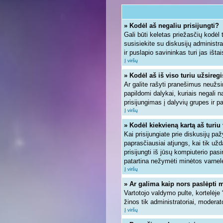
» Kodėl aš negaliu prisijungti?
Gali būti keletas priežasčių kodėl ta
susisiekite su diskusijų administra
ir puslapio savininkas turi jas ištai
Į viršų
» Kodėl aš iš viso turiu užsiregi
Ar galite rašyti pranešimus neužsi
papildomi dalykai, kuriais negali n
prisijungimas į dalyvių grupes ir pa
Į viršų
» Kodėl kiekvieną kartą aš turiu 
Kai prisijungiate prie diskusijų pa
paprasčiausiai atjungs, kai tik u
prisijungti iš jūsų kompiuterio pa
patartina nežymėti minėtos varnel
Į viršų
» Ar galima kaip nors paslėpti 
Vartotojo valdymo pulte, kortelėje
žinos tik administratoriai, moderato
Į viršų