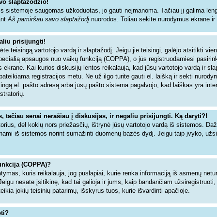
vo slaptažodžio!
s sistemoje saugomas užkoduotas, jo gauti neįmanoma. Tačiau jį galima lengva
ant
Aš pamiršau savo slaptažodį
nuorodos. Toliau sekite nurodymus ekrane ir ne
liu prisijungti!
dėte teisingą vartotojo vardą ir slaptažodį. Jeigu jie teisingi, galėjo atsitikti vi
specialią apsaugos nuo vaikų funkciją (COPPA), o jūs registruodamiesi pasiri
 ekrane. Kai kurios diskusijų lentos reikalauja, kad jūsų vartotojo vardą ir sl
 pateikiama registracijos metu. Ne už ilgo turite gauti el. laišką ir sekti nurod
isingą el. pašto adresą arba jūsų pašto sistema pagalvojo, kad laiškas yra inte
stratorių.
tačiau senai nerašiau į diskusijas, ir negaliu prisijungti. Ką daryti?!
torius, dėl kokių nors priežasčių, ištrynė jūsų vartotojo vardą iš sistemos. Da
inami iš sistemos norint sumažinti duomenų bazės dydį. Jeigu taip įvyko, užsir
unkcija (COPPA)?
tymas, kuris reikalauja, jog puslapiai, kurie renka informaciją iš asmenų netur
Jeigu nesate įsitikinę, kad tai galioja ir jums, kaip bandančiam užsiregistruoti,
ia jokių teisinių patarimų, išskyrus tuos, kurie išvardinti apačioje.
ti?