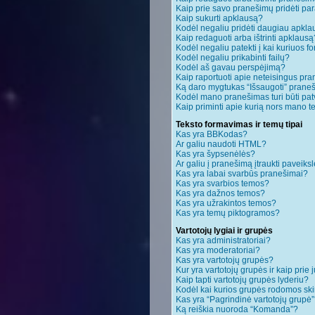
Kaip prie savo pranešimų pridėti pa
Kaip sukurti apklausą?
Kodėl negaliu pridėti daugiau apkl
Kaip redaguoti arba ištrinti apklausą
Kodėl negaliu patekti į kai kuriuos 
Kodėl negaliu prikabinti failų?
Kodėl aš gavau perspėjimą?
Kaip raportuoti apie neteisingus pr
Ką daro mygtukas “Išsaugoti” pran
Kodėl mano pranešimas turi būti patv
Kaip priminti apie kurią nors mano 
Teksto formavimas ir temų tipai
Kas yra BBKodas?
Ar galiu naudoti HTML?
Kas yra šypsenėlės?
Ar galiu į pranešimą įtraukti paveiksl
Kas yra labai svarbūs pranešimai?
Kas yra svarbios temos?
Kas yra dažnos temos?
Kas yra užrakintos temos?
Kas yra temų piktogramos?
Vartotojų lygiai ir grupės
Kas yra administratoriai?
Kas yra moderatoriai?
Kas yra vartotojų grupės?
Kur yra vartotojų grupės ir kaip prie j
Kaip tapti vartotojų grupės lyderiu?
Kodėl kai kurios grupės rodomos ski
Kas yra “Pagrindinė vartotojų grupė
Ką reiškia nuoroda “Komanda”?