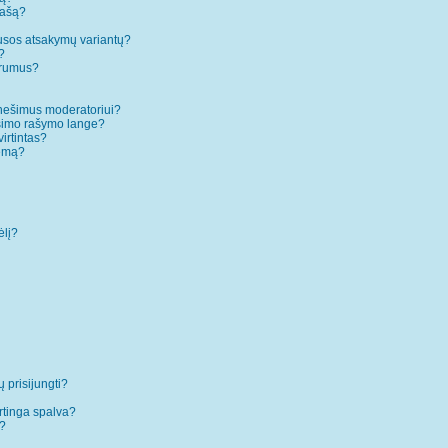
rašą?
ausos atsakymų variantų?
?
forumus?
anešimus moderatoriui?
ešimo rašymo lange?
irtintas?
temą?
ėlį?
ų prisijungti?
rtinga spalva?
”?