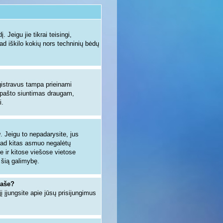
 Jeigu jie tikrai teisingi,
kad iškilo kokių nors techninių bėdų
egistravus tampa prieinami
io pašto siuntimas draugam,
i.
u
. Jeigu to nepadarysite, jus
kad kitas asmuo negalėtų
e ir kitose viešose vietose
 šią galimybę.
raše?
jį įjungsite apie jūsų prisijungimus