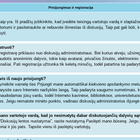
Prisijungimas ir registracija
ip yra. Iš pradžių įsitikinkite, kad įvedėte teisingą vartotojo vardą ir slaptažodį.
toriumi ir pasiteiraukite ar nebuvote išmestas iš diskusijų. Taip pat gali būti, 
syti.
struoti?
registravę priklauso nuo diskusijų administratoriaus. Bet kuriuo atveju, užsir
audotis anoniminis dalyvis, tokie kaip avatarai, privačios žinutės, elektronin
našiai. Pati registracija užtrunka tik keletą minučių, todėl patartina tai padaryt
vis iš naujo prisijungti?
žymėkite varnelę ties
Prijungti mane automatiškai kiekvieno apsilankymo met
ždarysite savo Interneto naršyklės langą. Taip padaryta saugumo sumetimais, 
sinaudodamas jūsų vardu, todėl Interneto kavinėse, bibliotekose, universitetuos
es. Jeigu nematote minėto punkto, vadinasi diskusijų administratorius išjungė
mano vartotojo vardą, kad jo nesimatytų dabar diskutuojančių dalyvių są
 “Diskusijų lentos nustatymai”, rasite nustatymą
Paslėpti mano būseną
. Jeigu 
riai ir jūs pats. Tapsite vienu iš paslėptų vartotojų.