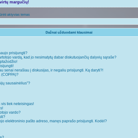
tvirtų margučių!
ūrėti aktyvias temas
Dažnai užduodami klausimai
naujo prisijungti?
rtotojo vardą, kad jo nesimatytų dabar diskutuojančių dalyvių sąraše?
ptažodžio!
sijungti!
 senai nerašiau į diskusijas, ir negaliu prisijungti. Ką daryti?!
ja (COPPA)?
sijų sausainėlius”?
 vis tiek neteisingas!
s!
totojo vardo?
sti?
ojo elektroninio pašto adreso, manęs paprašo prisijungti. Kodėl?
mą?