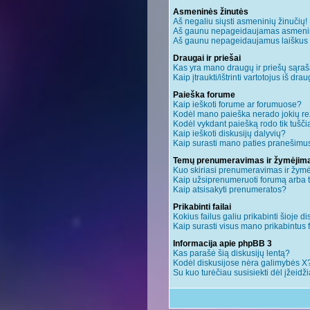
Asmeninės žinutės
Aš negaliu siųsti asmeninių žinučių!
Aš gaunu nepageidaujamas asmenin
Aš gaunu nepageidaujamus laiškus ir 
Draugai ir priešai
Kas yra mano draugų ir priešų sąraš
Kaip įtraukti/ištrinti vartotojus iš dr
Paieška forume
Kaip ieškoti forume ar forumuose?
Kodėl mano paieška nerado jokių re
Kodėl vykdant paiešką rodo tik tušči
Kaip ieškoti diskusijų dalyvių?
Kaip surasti mano paties pranešimus
Temų prenumeravimas ir žymėjim
Kuo skiriasi prenumeravimas ir žym
Kaip užsiprenumeruoti forumą arba
Kaip atsisakyti prenumeratos?
Prikabinti failai
Kokius failus galiu prikabinti šioje di
Kaip surasti visus mano prikabintus 
Informacija apie phpBB 3
Kas parašė šią diskusijų lentą?
Kodėl diskusijose nėra galimybės X
Su kuo turėčiau susisiekti dėl įžeidž