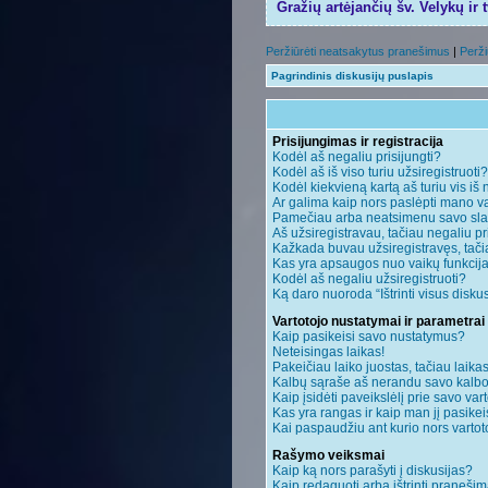
Gražių artėjančių šv. Velykų ir 
Peržiūrėti neatsakytus pranešimus
|
Perži
Pagrindinis diskusijų puslapis
Prisijungimas ir registracija
Kodėl aš negaliu prisijungti?
Kodėl aš iš viso turiu užsiregistruoti?
Kodėl kiekvieną kartą aš turiu vis iš 
Ar galima kaip nors paslėpti mano va
Pamečiau arba neatsimenu savo sla
Aš užsiregistravau, tačiau negaliu pri
Kažkada buvau užsiregistravęs, tačiau
Kas yra apsaugos nuo vaikų funkci
Kodėl aš negaliu užsiregistruoti?
Ką daro nuoroda “Ištrinti visus disku
Vartotojo nustatymai ir parametrai
Kaip pasikeisi savo nustatymus?
Neteisingas laikas!
Pakeičiau laiko juostas, tačiau laikas
Kalbų sąraše aš nerandu savo kalbo
Kaip įsidėti paveikslėlį prie savo var
Kas yra rangas ir kaip man jį pasikei
Kai paspaudžiu ant kurio nors vartot
Rašymo veiksmai
Kaip ką nors parašyti į diskusijas?
Kaip redaguoti arba ištrinti praneši