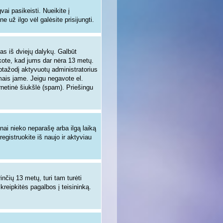
i pasikeisti. Nueikite į
 už ilgo vėl galėsite prisijungti.
enas iš dviejų dalykų. Galbūt
nkote, kad jums dar nėra 13 metų.
aptažodį aktyvuotų administratorius
ymais jame. Jeigu negavote el.
rnetinė šiukšlė (spam). Priešingu
žnai nieko neparašę arba ilgą laiką
egistruokite iš naujo ir aktyviau
inčių 13 metų, turi tam turėti
 kreipkitės pagalbos į teisininką.