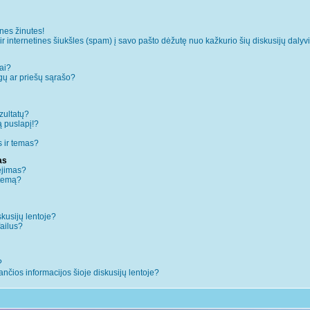
es žinutes!
internetines šiukšles (spam) į savo pašto dėžutę nuo kažkurio šių diskusijų dalyvi
ai?
augų ar priešų sąrašo?
zultatų?
ą puslapį!?
 ir temas?
as
ėjimas?
 temą?
skusijų lentoje?
failus?
?
iančios informacijos šioje diskusijų lentoje?