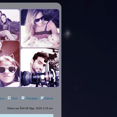
eso
DUK
Pokalbiai
Ieškoti
Dabar yra Šeš 08 Rgp, 2026 3:15 pm