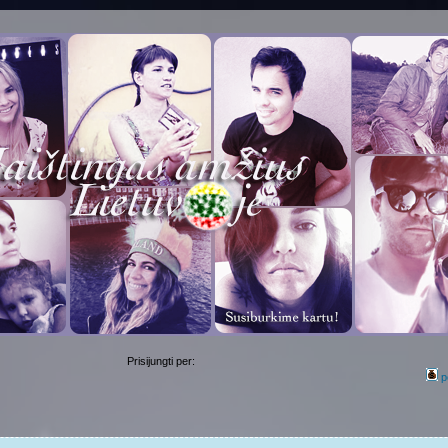
Prisijungti per:
p