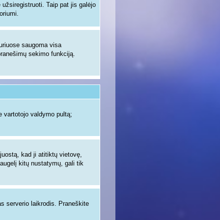
žsiregistruoti. Taip pat jis galėjo
oriumi.
 kuriuose saugoma visa
ų pranešimų sekimo funkciją.
 vartotojo valdymo pultą;
uostą, kad ji atitiktų vietovę,
augelį kitų nustatymų, gali tik
as serverio laikrodis. Praneškite