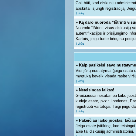
Gali būti, kad diskusijų administra
apskritai išjungti registraciją. Jei
Į viršų
» Ką daro nuoroda “Ištrinti vis
Nuoroda “Ištrinti visus diskusijų 
autentifikacijos ir prisijungimo inf
Kartais, jeigu turite bėdų su prisi
Į viršų
» Kaip pasikeisi savo nustatym
Visi jūsų nustatymai (jeigu esate
mygtuką beveik visada rasite viršu
Į viršų
» Neteisingas laikas!
Greičiausiai nesutampa laiko juosto
kurioje esate, pvz.: Londonas, Paryž
registruoti vartotojai. Taigi jeigu 
Į viršų
» Pakeičiau laiko juostas, tačiau
Jeigu esate įsitikinę, kad teisinga
apie tai diskusijų administratoriui.