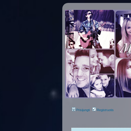
Prisijungti
Registruotis