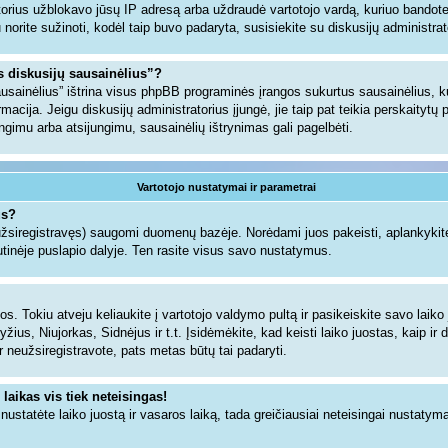
torius užblokavo jūsų IP adresą arba uždraudė vartotojo vardą, kuriuo bandote u
gu norite sužinoti, kodėl taip buvo padaryta, susisiekite su diskusijų administrat
us diskusijų sausainėlius”?
sausainėlius” ištrina visus phpBB programinės įrangos sukurtus sausainėlius,
ormacija. Jeigu diskusijų administratorius įjungė, jie taip pat teikia perskaityt
jungimu arba atsijungimu, sausainėlių ištrynimas gali pagelbėti.
Vartotojo nustatymai ir parametrai
us?
 užsiregistravęs) saugomi duomenų bazėje. Norėdami juos pakeisti, aplankykite
tinėje puslapio dalyje. Ten rasite visus savo nustatymus.
s. Tokiu atveju keliaukite į vartotojo valdymo pultą ir pasikeiskite savo laiko j
ius, Niujorkas, Sidnėjus ir t.t. Įsidėmėkite, kad keisti laiko juostas, kaip ir d
dar neužsiregistravote, pats metas būtų tai padaryti.
 laikas vis tiek neteisingas!
i nustatėte laiko juostą ir vasaros laiką, tada greičiausiai neteisingai nustatym