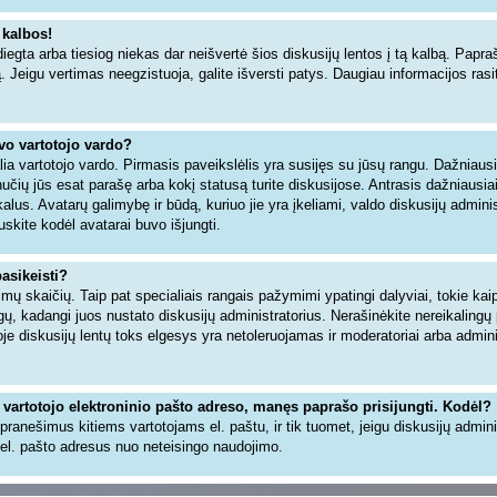
 kalbos!
iegta arba tiesiog niekas dar neišvertė šios diskusijų lentos į tą kalbą. Papra
ą. Jeigu vertimas neegzistuoja, galite išversti patys. Daugiau informacijos ra
avo vartotojo vardo?
šalia vartotojo vardo. Pirmasis paveikslėlis yra susijęs su jūsų rangu. Dažniaus
inučių jūs esat parašę arba kokį statusą turite diskusijose. Antrasis dažniausia
alus. Avatarų galimybę ir būdą, kuriuo jie yra įkeliami, valdo diskusijų adminis
uskite kodėl avatarai buvo išjungti.
pasikeisti?
ų skaičių. Taip pat specialiais rangais pažymimi ypatingi dalyviai, tokie kaip 
angų, kadangi juos nustato diskusijų administratorius. Nerašinėkite nereikaling
 diskusijų lentų toks elgesys yra netoleruojamas ir moderatoriai arba adminis
 vartotojo elektroninio pašto adreso, manęs paprašo prisijungti. Kodėl?
ti pranešimus kitiems vartotojams el. paštu, ir tik tuomet, jeigu diskusijų admin
el. pašto adresus nuo neteisingo naudojimo.