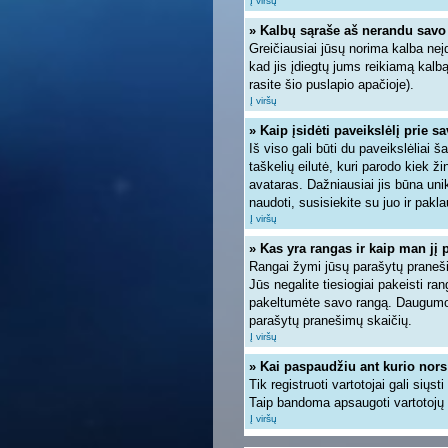
Į viršų
» Kalbų sąraše aš nerandu savo
Greičiausiai jūsų norima kalba neįd
kad jis įdiegtų jums reikiamą kalb
rasite šio puslapio apačioje).
Į viršų
» Kaip įsidėti paveikslėlį prie s
Iš viso gali būti du paveikslėliai 
taškelių eilutė, kuri parodo kiek ž
avataras. Dažniausiai jis būna unik
naudoti, susisiekite su juo ir pakla
Į viršų
» Kas yra rangas ir kaip man jį 
Rangai žymi jūsų parašytų pranešim
Jūs negalite tiesiogiai pakeisti r
pakeltumėte savo rangą. Daugumoje
parašytų pranešimų skaičių.
Į viršų
» Kai paspaudžiu ant kurio nors
Tik registruoti vartotojai gali siųs
Taip bandoma apsaugoti vartotojų 
Į viršų