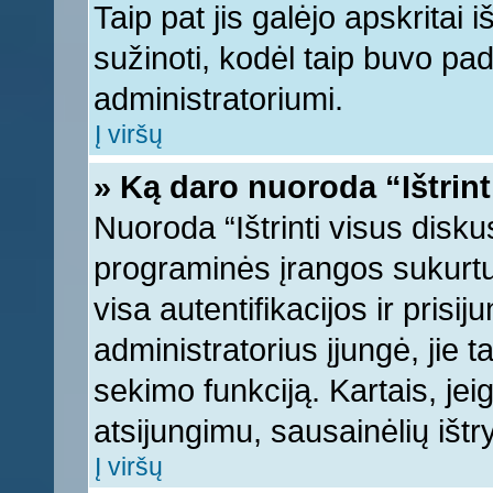
Taip pat jis galėjo apskritai i
sužinoti, kodėl taip buvo pad
administratoriumi.
Į viršų
» Ką daro nuoroda “Ištrint
Nuoroda “Ištrinti visus disku
programinės įrangos sukurt
visa autentifikacijos ir prisi
administratorius įjungė, jie 
sekimo funkciją. Kartais, jei
atsijungimu, sausainėlių ištr
Į viršų