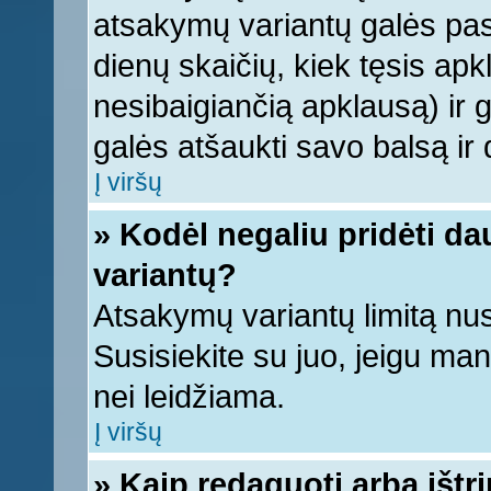
atsakymų variantų galės pasi
dienų skaičių, kiek tęsis apk
nesibaigiančią apklausą) ir ga
galės atšaukti savo balsą ir 
Į viršų
» Kodėl negaliu pridėti d
variantų?
Atsakymų variantų limitą nus
Susisiekite su juo, jeigu ma
nei leidžiama.
Į viršų
» Kaip redaguoti arba ištr