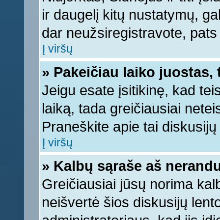
ir daugelį kitų nustatymų, gali
dar neužsiregistravote, pats
Į viršų
» Pakeičiau laiko juostas, 
Jeigu esate įsitikinę, kad tei
laiką, tada greičiausiai nete
Praneškite apie tai diskusijų 
Į viršų
» Kalbų sąraše aš nerandu
Greičiausiai jūsų norima kal
neišvertė šios diskusijų lent