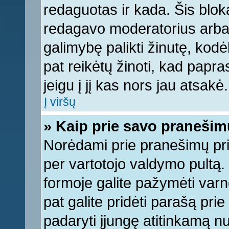
redaguotas ir kada. Šis bl
redagavo moderatorius arba a
galimybę palikti žinutę, kod
pat reikėtų žinoti, kad papras
jeigu į jį kas nors jau atsakė.
Į viršų
» Kaip prie savo pranešim
Norėdami prie pranešimų pridė
per vartotojo valdymo pultą.
formoje galite pažymėti varn
pat galite pridėti parašą pri
padaryti įjungę atitinkamą n