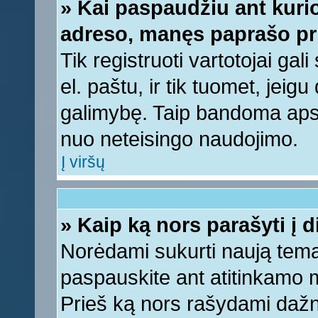
» Kai paspaudžiu ant kurio
adreso, manęs paprašo pri
Tik registruoti vartotojai ga
el. paštu, ir tik tuomet, jeig
galimybę. Taip bandoma apsa
nuo neteisingo naudojimo.
Į viršų
» Kaip ką nors parašyti į 
Norėdami sukurti naują tem
paspauskite ant atitinkamo
Prieš ką nors rašydami dažnia