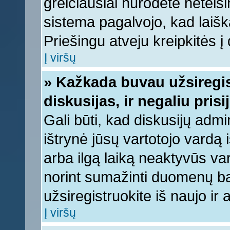
greičiausiai nurodėte neteis
sistema pagalvojo, kad laišk
Priešingu atveju kreipkitės į 
Į viršų
» Kažkada buvau užsiregist
diskusijas, ir negaliu prisi
Gali būti, kad diskusijų admi
ištrynė jūsų vartotojo vardą
arba ilgą laiką neaktyvūs var
norint sumažinti duomenų baz
užsiregistruokite iš naujo ir
Į viršų