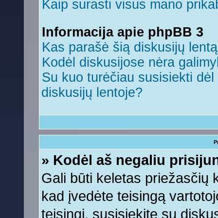
Kaip surasti visus mano prikab
Informacija apie phpBB 3
Kas parašė šią diskusijų lent
Kodėl diskusijose nėra galim
Su kuo turėčiau susisiekti dėl 
diskusijų lentoje?
P
» Kodėl aš negaliu prisiju
Gali būti keletas priežasčių ko
kad įvedėte teisingą vartotojo
teisingi, susisiekite su disku