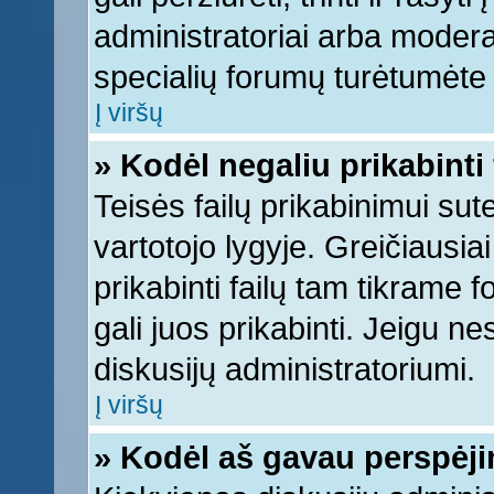
administratoriai arba moderato
specialių forumų turėtumėte k
Į viršų
» Kodėl negaliu prikabinti 
Teisės failų prikabinimui su
vartotojo lygyje. Greičiausia
prikabinti failų tam tikrame 
gali juos prikabinti. Jeigu ne
diskusijų administratoriumi.
Į viršų
» Kodėl aš gavau perspėj