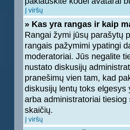
paklauskite kodėl avatarai bu
Į viršų
» Kas yra rangas ir kaip ma
Rangai žymi jūsų parašytų pr
rangais pažymimi ypatingi dal
moderatoriai. Jūs negalite ti
nustato diskusijų administra
pranešimų vien tam, kad pa
diskusijų lentų toks elgesys
arba administratoriai tiesi
skaičių.
Į viršų