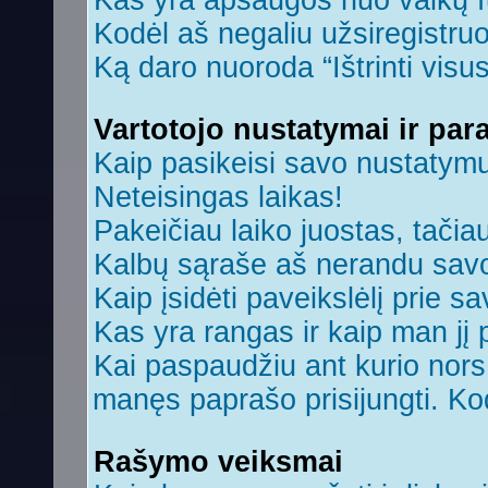
Kas yra apsaugos nuo vaikų 
Kodėl aš negaliu užsiregistruo
Ką daro nuoroda “Ištrinti visu
Vartotojo nustatymai ir par
Kaip pasikeisi savo nustatym
Neteisingas laikas!
Pakeičiau laiko juostas, tačiau
Kalbų sąraše aš nerandu savo
Kaip įsidėti paveikslėlį prie s
Kas yra rangas ir kaip man jį 
Kai paspaudžiu ant kurio nors 
manęs paprašo prisijungti. Ko
Rašymo veiksmai