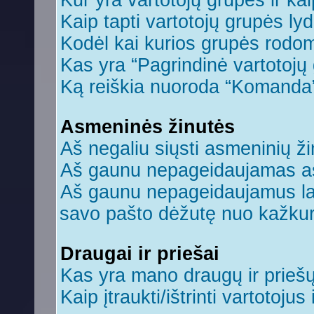
Kur yra vartotojų grupės ir kaip
Kaip tapti vartotojų grupės ly
Kodėl kai kurios grupės rodom
Kas yra “Pagrindinė vartotojų
Ką reiškia nuoroda “Komanda
Asmeninės žinutės
Aš negaliu siųsti asmeninių ži
Aš gaunu nepageidaujamas a
Aš gaunu nepageidaujamus laiš
savo pašto dėžutę nuo kažkuri
Draugai ir priešai
Kas yra mano draugų ir prieš
Kaip įtraukti/ištrinti vartotoju