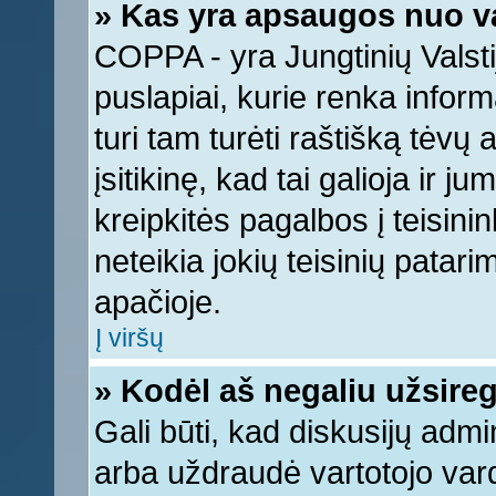
» Kas yra apsaugos nuo v
COPPA - yra Jungtinių Valstij
puslapiai, kurie renka infor
turi tam turėti raštišką tėvų
įsitikinę, kad tai galioja ir 
kreipkitės pagalbos į teisin
neteikia jokių teisinių patari
apačioje.
Į viršų
» Kodėl aš negaliu užsireg
Gali būti, kad diskusijų adm
arba uždraudė vartotojo vard