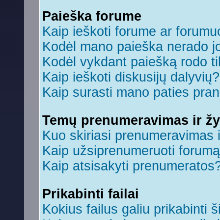
Paieška forume
Kaip ieškoti forume ar forum
Kodėl mano paieška nerado jo
Kodėl vykdant paiešką rodo ti
Kaip ieškoti diskusijų dalyvių?
Kaip surasti mano paties pra
Temų prenumeravimas ir ž
Kuo skiriasi prenumeravimas 
Kaip užsiprenumeruoti forum
Kaip atsisakyti prenumeratos
Prikabinti failai
Kokius failus galiu prikabinti š