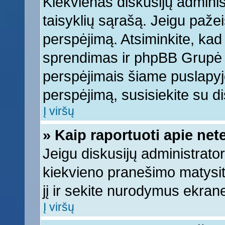
Kiekvienas diskusijų adminis
taisyklių sąrašą. Jeigu pažeis
perspėjimą. Atsiminkite, kad 
sprendimas ir phpBB Grupė 
perspėjimais šiame puslapyje
perspėjimą, susisiekite su di
Į viršų
» Kaip raportuoti apie ne
Jeigu diskusijų administrator
kiekvieno pranešimo matysi
jį ir sekite nurodymus ekran
Į viršų