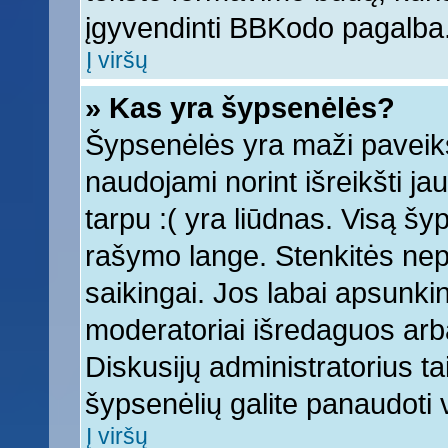
įgyvendinti BBKodo pagalba
Į viršų
» Kas yra šypsenėlės?
Šypsenėlės yra maži paveiks
naudojami norint išreikšti ja
tarpu :( yra liūdnas. Visą š
rašymo lange. Stenkitės nepe
saikingai. Jos labai apsunki
moderatoriai išredaguos arba
Diskusijų administratorius tai
šypsenėlių galite panaudoti
Į viršų