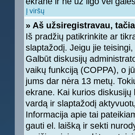
ekrane ir ne už ilgo vėl galėsi
Į viršų
» Aš užsiregistravau, tačia
Iš pradžių patikrinkite ar tikr
slaptažodį. Jeigu jie teisingi,
Galbūt diskusijų administrat
vaikų funkciją (COPPA), o jū
jums dar nėra 13 metų. Tokiu
ekrane. Kai kurios diskusijų 
vardą ir slaptažodį aktyvuotų
Informacija apie tai pateikia
gauti el. laišką ir sekti nur