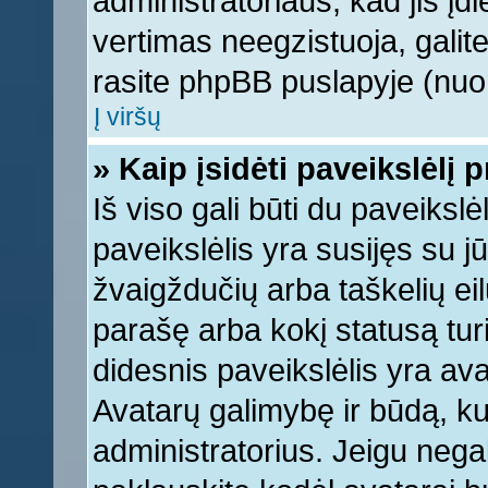
administratoriaus, kad jis įd
vertimas neegzistuoja, galite
rasite phpBB puslapyje (nuor
Į viršų
» Kaip įsidėti paveikslėlį 
Iš viso gali būti du paveikslė
paveikslėlis yra susijęs su j
žvaigždučių arba taškelių eil
parašę arba kokį statusą turi
didesnis paveikslėlis yra ava
Avatarų galimybę ir būdą, kur
administratorius. Jeigu negali