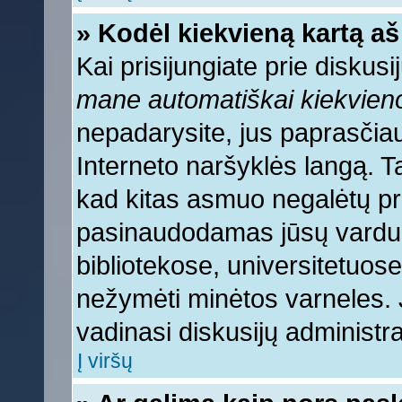
» Kodėl kiekvieną kartą aš 
Kai prisijungiate prie diskus
mane automatiškai kiekvien
nepadarysite, jus paprasčiau
Interneto naršyklės langą. 
kad kitas asmuo negalėtų pri
pasinaudodamas jūsų vardu, 
bibliotekose, universitetuose
nežymėti minėtos varneles.
vadinasi diskusijų administra
Į viršų