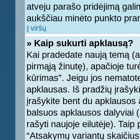
atveju parašo pridėjimą gali
aukščiau minėto punkto pra
Į viršų
» Kaip sukurti apklausą?
Kai pradedate naują temą (
pirmąją žinutę), apačioje tu
kūrimas”. Jeigu jos nematote,
apklausas. Iš pradžių įrašyk
įrašykite bent du apklausos
balsuos apklausos dalyviai (
rašyti naujoje eilutėje). Tai
“Atsakymų variantų skaičius v