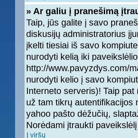
» Ar galiu į pranešimą įtra
Taip, jūs galite į savo praneš
diskusijų administratorius įj
įkelti tiesiai iš savo kompiut
nurodyti kelią iki paveikslėlio
http://www.pavyzdys.com/man
nurodyti kelio į savo kompiute
Interneto serveris)! Taip pat 
už tam tikrų autentifikacijo
yahoo pašto dėžučių, slaptaž
Norėdami įtraukti paveikslė
Į viršų