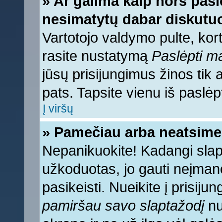
» Ar galima kaip nors pasl
nesimatytų dabar diskutuo
Vartotojo valdymo pulte, kort
rasite nustatymą
Paslėpti 
jūsų prisijungimus žinos tik a
pats. Tapsite vienu iš paslėp
Į viršų
» Pamečiau arba neatsime
Nepanikuokite! Kadangi sla
užkoduotas, jo gauti neįmano
pasikeisti. Nueikite į prisij
pamiršau savo slaptažodį
nu