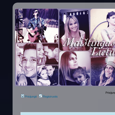
Prisijun
Prisijungti
Registruotis