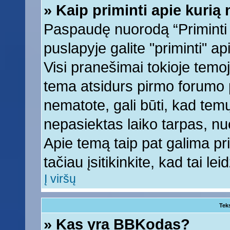
» Kaip priminti apie kuri
Paspaudę nuorodą “Priminti
puslapyje galite "priminti" a
Visi pranešimai tokioje temoj
tema atsidurs pirmo forumo 
nematote, gali būti, kad tem
nepasiektas laiko tarpas, nu
Apie temą taip pat galima prim
tačiau įsitikinkite, kad tai lei
Į viršų
Tek
» Kas yra BBKodas?