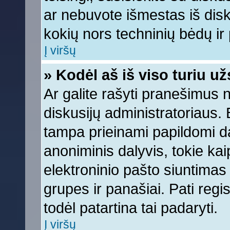
ar nebuvote išmestas iš diskus
kokių nors techninių bėdų ir p
Į viršų
» Kodėl aš iš viso turiu už
Ar galite rašyti pranešimus 
diskusijų administratoriaus. 
tampa prieinami papildomi da
anoniminis dalyvis, tokie kai
elektroninio pašto siuntimas
grupes ir panašiai. Pati regis
todėl patartina tai padaryti.
Į viršų