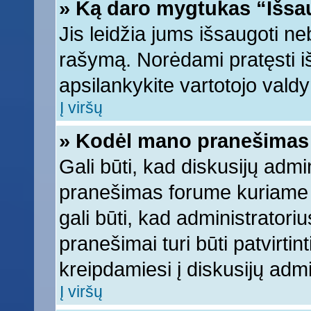
» Ką daro mygtukas “Išsa
Jis leidžia jums išsaugoti ne
rašymą. Norėdami pratęsti 
apsilankykite vartotojo vald
Į viršų
» Kodėl mano pranešimas t
Gali būti, kad diskusijų adm
pranešimas forume kuriame ra
gali būti, kad administratori
pranešimai turi būti patvirti
kreipdamiesi į diskusijų admi
Į viršų