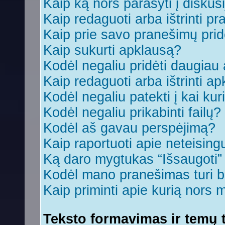
Kaip ką nors parašyti į diskus
Kaip redaguoti arba ištrinti p
Kaip prie savo pranešimų prid
Kaip sukurti apklausą?
Kodėl negaliu pridėti daugia
Kaip redaguoti arba ištrinti a
Kodėl negaliu patekti į kai ku
Kodėl negaliu prikabinti failų?
Kodėl aš gavau perspėjimą?
Kaip raportuoti apie neteisin
Ką daro mygtukas “Išsaugoti
Kodėl mano pranešimas turi bū
Kaip priminti apie kurią nors
Teksto formavimas ir temų t