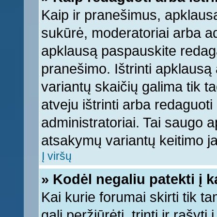
Kaip ir pranešimus, apklausą 
sukūrė, moderatoriai arba ad
apklausą paspauskite redag
pranešimo. Ištrinti apklausą
variantų skaičių galima tik 
atveju ištrinti arba redaguot
administratoriai. Tai saugo
atsakymų variantų keitimo ja
Į viršų
» Kodėl negaliu patekti į 
Kai kurie forumai skirti tik 
gali peržiūrėti, trinti ir raš