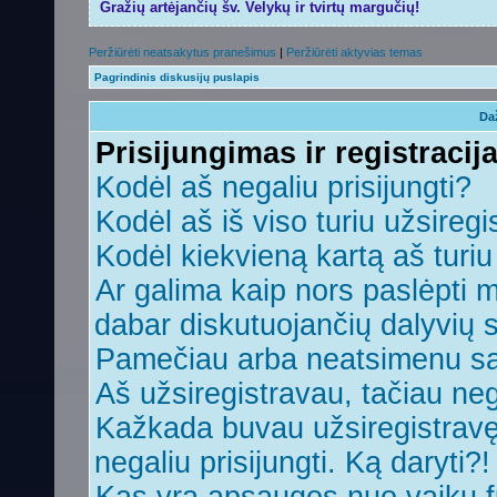
Gražių artėjančių šv. Velykų ir tvirtų margučių!
Peržiūrėti neatsakytus pranešimus
|
Peržiūrėti aktyvias temas
Pagrindinis diskusijų puslapis
Da
Prisijungimas ir registracij
Kodėl aš negaliu prisijungti?
Kodėl aš iš viso turiu užsiregi
Kodėl kiekvieną kartą aš turiu 
Ar galima kaip nors paslėpti 
dabar diskutuojančių dalyvių 
Pamečiau arba neatsimenu sa
Aš užsiregistravau, tačiau nega
Kažkada buvau užsiregistravęs,
negaliu prisijungti. Ką daryti?!