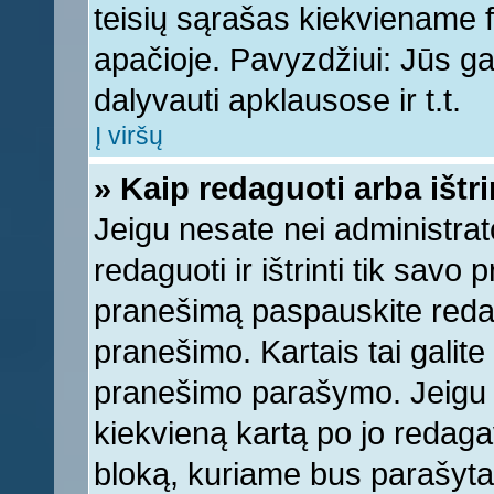
teisių sąrašas kiekviename 
apačioje. Pavyzdžiui: Jūs gal
dalyvauti apklausose ir t.t.
Į viršų
» Kaip redaguoti arba ištr
Jeigu nesate nei administrato
redaguoti ir ištrinti tik sav
pranešimą paspauskite reda
pranešimo. Kartais tai galite 
pranešimo parašymo. Jeigu k
kiekvieną kartą po jo redaga
bloką, kuriame bus parašyta