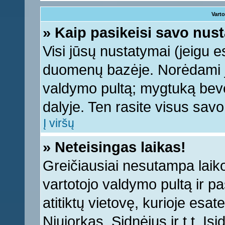
Varto
» Kaip pasikeisi savo nu
Visi jūsų nustatymai (jeigu 
duomenų bazėje. Norėdami ju
valdymo pultą; mygtuką bevei
dalyje. Ten rasite visus sav
Į viršų
» Neteisingas laikas!
Greičiausiai nesutampa laiko 
vartotojo valdymo pultą ir pas
atitiktų vietovę, kurioje esa
Niujorkas, Sidnėjus ir t.t. Įs