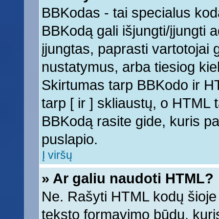
BBKodas - tai specialus kod
BBKodą gali išjungti/įjungti
įjungtas, paprasti vartotojai ga
nustatymus, arba tiesiog k
Skirtumas tarp BBKodo ir 
tarp [ ir ] skliaustų, o HTML
BBKodą rasite gide, kuris 
puslapio.
Į viršų
» Ar galiu naudoti HTML?
Ne. Rašyti HTML kodų šioje 
teksto formavimo būdų, kur