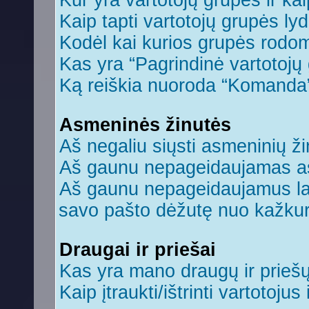
Kur yra vartotojų grupės ir kaip
Kaip tapti vartotojų grupės ly
Kodėl kai kurios grupės rodom
Kas yra “Pagrindinė vartotojų
Ką reiškia nuoroda “Komanda
Asmeninės žinutės
Aš negaliu siųsti asmeninių ži
Aš gaunu nepageidaujamas a
Aš gaunu nepageidaujamus laiš
savo pašto dėžutę nuo kažkuri
Draugai ir priešai
Kas yra mano draugų ir prieš
Kaip įtraukti/ištrinti vartotoju