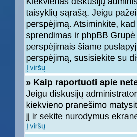
Kiekvienas diskusijų adminis
taisyklių sąrašą. Jeigu pažeis
perspėjimą. Atsiminkite, kad 
sprendimas ir phpBB Grupė 
perspėjimais šiame puslapyje
perspėjimą, susisiekite su di
Į viršų
» Kaip raportuoti apie ne
Jeigu diskusijų administrator
kiekvieno pranešimo matysi
jį ir sekite nurodymus ekran
Į viršų