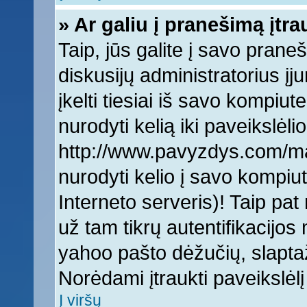
» Ar galiu į pranešimą įtra
Taip, jūs galite į savo praneš
diskusijų administratorius įj
įkelti tiesiai iš savo kompiut
nurodyti kelią iki paveikslėlio
http://www.pavyzdys.com/man
nurodyti kelio į savo kompiute
Interneto serveris)! Taip pat 
už tam tikrų autentifikacijo
yahoo pašto dėžučių, slaptaž
Norėdami įtraukti paveikslė
Į viršų