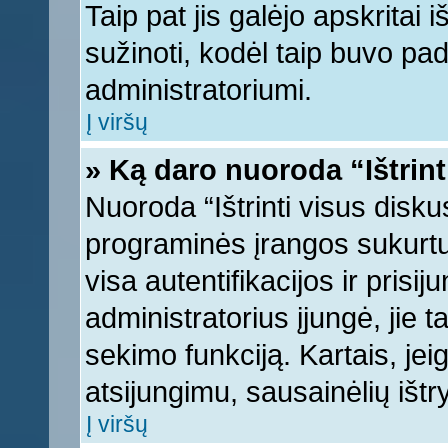
Taip pat jis galėjo apskritai i
sužinoti, kodėl taip buvo pad
administratoriumi.
Į viršų
» Ką daro nuoroda “Ištrint
Nuoroda “Ištrinti visus disku
programinės įrangos sukurt
visa autentifikacijos ir prisi
administratorius įjungė, jie 
sekimo funkciją. Kartais, jei
atsijungimu, sausainėlių ištr
Į viršų