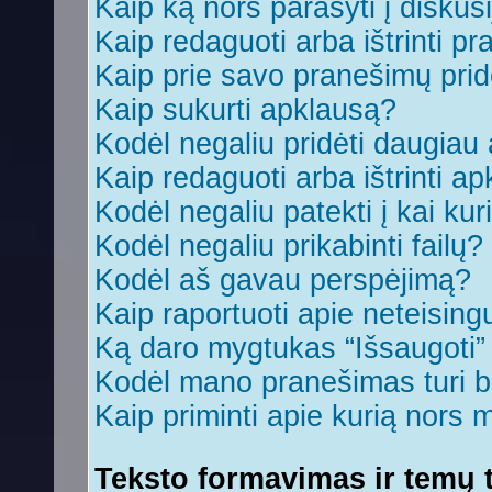
Kaip ką nors parašyti į diskus
Kaip redaguoti arba ištrinti p
Kaip prie savo pranešimų prid
Kaip sukurti apklausą?
Kodėl negaliu pridėti daugia
Kaip redaguoti arba ištrinti a
Kodėl negaliu patekti į kai ku
Kodėl negaliu prikabinti failų?
Kodėl aš gavau perspėjimą?
Kaip raportuoti apie neteisin
Ką daro mygtukas “Išsaugoti
Kodėl mano pranešimas turi bū
Kaip priminti apie kurią nors
Teksto formavimas ir temų t