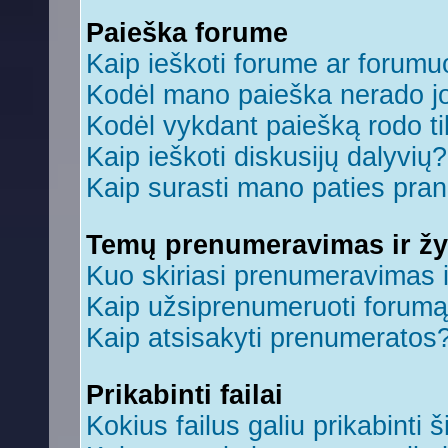
Paieška forume
Kaip ieškoti forume ar forum
Kodėl mano paieška nerado jo
Kodėl vykdant paiešką rodo ti
Kaip ieškoti diskusijų dalyvių?
Kaip surasti mano paties pra
Temų prenumeravimas ir ž
Kuo skiriasi prenumeravimas 
Kaip užsiprenumeruoti forum
Kaip atsisakyti prenumeratos
Prikabinti failai
Kokius failus galiu prikabinti š