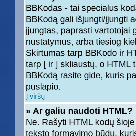
BBKodas - tai specialus kod
BBKodą gali išjungti/įjungti
įjungtas, paprasti vartotojai ga
nustatymus, arba tiesiog k
Skirtumas tarp BBKodo ir 
tarp [ ir ] skliaustų, o HTML
BBKodą rasite gide, kuris 
puslapio.
Į viršų
» Ar galiu naudoti HTML?
Ne. Rašyti HTML kodų šioje 
teksto formavimo būdų, kur