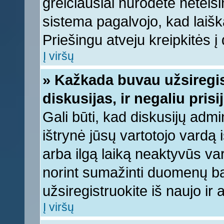
greičiausiai nurodėte neteis
sistema pagalvojo, kad laišk
Priešingu atveju kreipkitės į 
Į viršų
» Kažkada buvau užsiregist
diskusijas, ir negaliu prisi
Gali būti, kad diskusijų admi
ištrynė jūsų vartotojo vardą
arba ilgą laiką neaktyvūs var
norint sumažinti duomenų baz
užsiregistruokite iš naujo ir
Į viršų