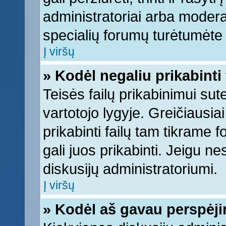
administratoriai arba moderato
specialių forumų turėtumėte k
Į viršų
» Kodėl negaliu prikabinti 
Teisės failų prikabinimui su
vartotojo lygyje. Greičiausia
prikabinti failų tam tikrame 
gali juos prikabinti. Jeigu ne
diskusijų administratoriumi.
Į viršų
» Kodėl aš gavau perspėj