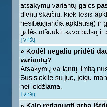
atsakymų variantų galės pasi
dienų skaičių, kiek tęsis apk
nesibaigiančią apklausą) ir ga
galės atšaukti savo balsą ir 
Į viršų
» Kodėl negaliu pridėti d
variantų?
Atsakymų variantų limitą nus
Susisiekite su juo, jeigu ma
nei leidžiama.
Į viršų
» Kaip redaguoti arba ištr