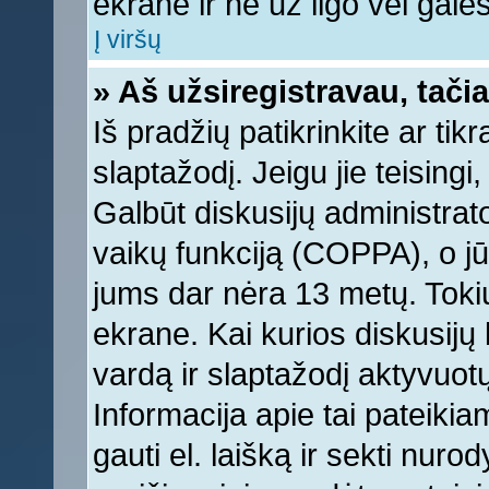
ekrane ir ne už ilgo vėl galėsi
Į viršų
» Aš užsiregistravau, tačia
Iš pradžių patikrinkite ar tikr
slaptažodį. Jeigu jie teisingi,
Galbūt diskusijų administrat
vaikų funkciją (COPPA), o jū
jums dar nėra 13 metų. Tokiu
ekrane. Kai kurios diskusijų 
vardą ir slaptažodį aktyvuotų
Informacija apie tai pateikia
gauti el. laišką ir sekti nur