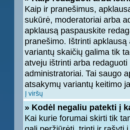
Kaip ir pranešimus, apklausą 
sukūrė, moderatoriai arba ad
apklausą paspauskite redag
pranešimo. Ištrinti apklausą
variantų skaičių galima tik 
atveju ištrinti arba redaguot
administratoriai. Tai saugo
atsakymų variantų keitimo ja
Į viršų
» Kodėl negaliu patekti į 
Kai kurie forumai skirti tik 
gali peržiūrėti, trinti ir raš