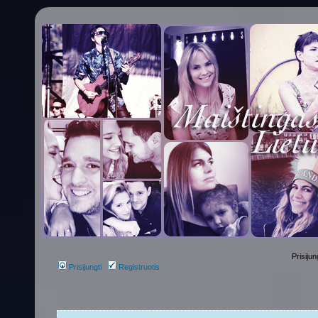
Prisijun
Prisijungti
Registruotis