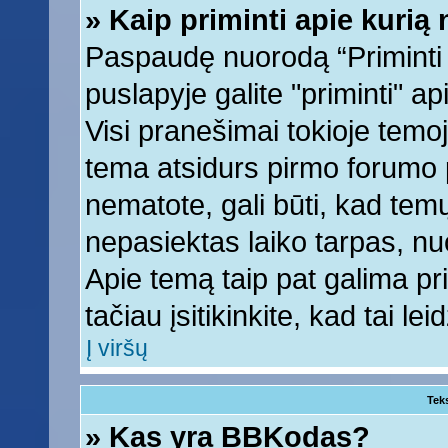
» Kaip priminti apie kuri
Paspaudę nuorodą “Priminti
puslapyje galite "priminti" a
Visi pranešimai tokioje temoj
tema atsidurs pirmo forumo 
nematote, gali būti, kad tem
nepasiektas laiko tarpas, nu
Apie temą taip pat galima prim
tačiau įsitikinkite, kad tai lei
Į viršų
Tek
» Kas yra BBKodas?