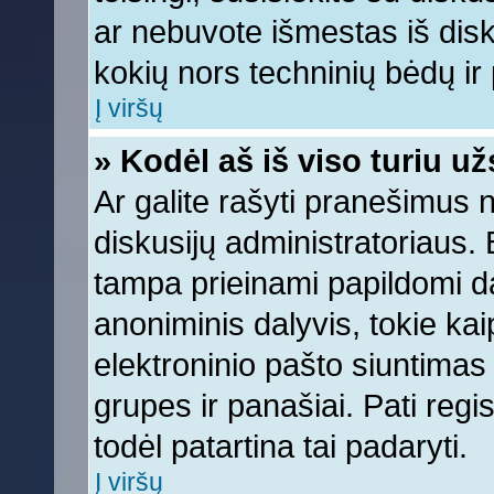
ar nebuvote išmestas iš diskus
kokių nors techninių bėdų ir p
Į viršų
» Kodėl aš iš viso turiu už
Ar galite rašyti pranešimus 
diskusijų administratoriaus. 
tampa prieinami papildomi da
anoniminis dalyvis, tokie kai
elektroninio pašto siuntimas
grupes ir panašiai. Pati regis
todėl patartina tai padaryti.
Į viršų