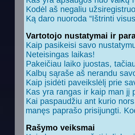
Kas yra apsaugos nuo vaikų 
Kodėl aš negaliu užsiregistruo
Ką daro nuoroda “Ištrinti visu
Vartotojo nustatymai ir par
Kaip pasikeisi savo nustatym
Neteisingas laikas!
Pakeičiau laiko juostas, tačiau
Kalbų sąraše aš nerandu savo
Kaip įsidėti paveikslėlį prie s
Kas yra rangas ir kaip man jį 
Kai paspaudžiu ant kurio nors 
manęs paprašo prisijungti. Ko
Rašymo veiksmai