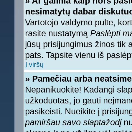
» Ar galima kaip nors pasl
nesimatytų dabar diskutuo
Vartotojo valdymo pulte, kort
rasite nustatymą
Paslėpti 
jūsų prisijungimus žinos tik a
pats. Tapsite vienu iš paslėp
Į viršų
» Pamečiau arba neatsime
Nepanikuokite! Kadangi sla
užkoduotas, jo gauti neįmano
pasikeisti. Nueikite į prisij
pamiršau savo slaptažodį
nu