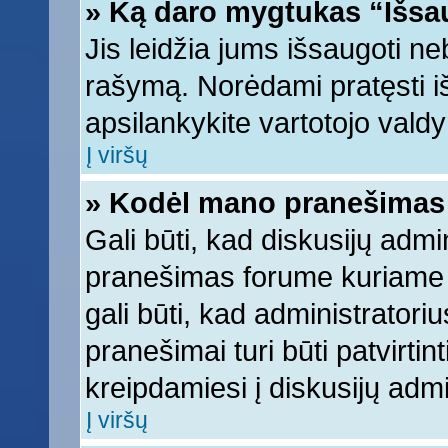
» Ką daro mygtukas “Išsa
Jis leidžia jums išsaugoti ne
rašymą. Norėdami pratęsti 
apsilankykite vartotojo vald
Į viršų
» Kodėl mano pranešimas t
Gali būti, kad diskusijų adm
pranešimas forume kuriame ra
gali būti, kad administratori
pranešimai turi būti patvirti
kreipdamiesi į diskusijų admi
Į viršų