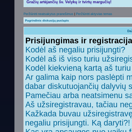
Gražių artėjančių šv. Velykų ir tvirtų margučių!
Peržiūrėti neatsakytus pranešimus
|
Peržiūrėti aktyvias temas
Pagrindinis diskusijų puslapis
Da
Prisijungimas ir registracij
Kodėl aš negaliu prisijungti?
Kodėl aš iš viso turiu užsiregi
Kodėl kiekvieną kartą aš turiu 
Ar galima kaip nors paslėpti 
dabar diskutuojančių dalyvių 
Pamečiau arba neatsimenu sa
Aš užsiregistravau, tačiau nega
Kažkada buvau užsiregistravęs,
negaliu prisijungti. Ką daryti?!