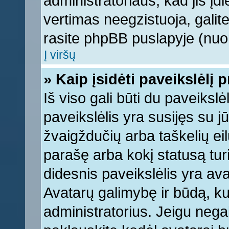
administratoriaus, kad jis įd
vertimas neegzistuoja, galite
rasite phpBB puslapyje (nuor
Į viršų
» Kaip įsidėti paveikslėlį 
Iš viso gali būti du paveikslė
paveikslėlis yra susijęs su j
žvaigždučių arba taškelių eil
parašę arba kokį statusą turi
didesnis paveikslėlis yra ava
Avatarų galimybę ir būdą, kur
administratorius. Jeigu negali