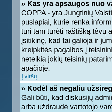
» Kas yra apsaugos nuo v
COPPA - yra Jungtinių Valstij
puslapiai, kurie renka infor
turi tam turėti raštišką tėvų
įsitikinę, kad tai galioja ir 
kreipkitės pagalbos į teisin
neteikia jokių teisinių patari
apačioje.
Į viršų
» Kodėl aš negaliu užsireg
Gali būti, kad diskusijų adm
arba uždraudė vartotojo vard