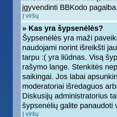
įgyvendinti BBKodo pagalba
Į viršų
» Kas yra šypsenėlės?
Šypsenėlės yra maži paveiks
naudojami norint išreikšti ja
tarpu :( yra liūdnas. Visą š
rašymo lange. Stenkitės nepe
saikingai. Jos labai apsunki
moderatoriai išredaguos arba
Diskusijų administratorius tai
šypsenėlių galite panaudoti
Į viršų