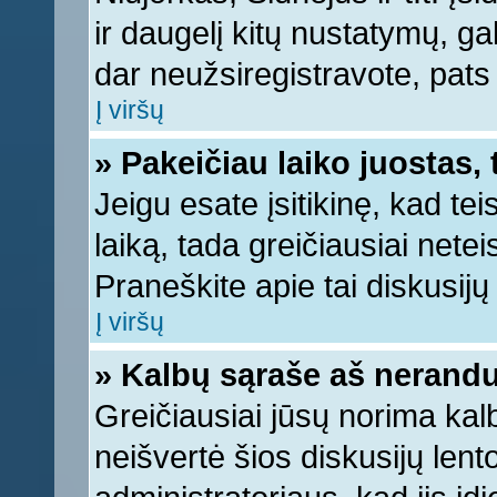
ir daugelį kitų nustatymų, gali
dar neužsiregistravote, pats
Į viršų
» Pakeičiau laiko juostas, 
Jeigu esate įsitikinę, kad tei
laiką, tada greičiausiai nete
Praneškite apie tai diskusijų 
Į viršų
» Kalbų sąraše aš nerandu
Greičiausiai jūsų norima kal
neišvertė šios diskusijų lent