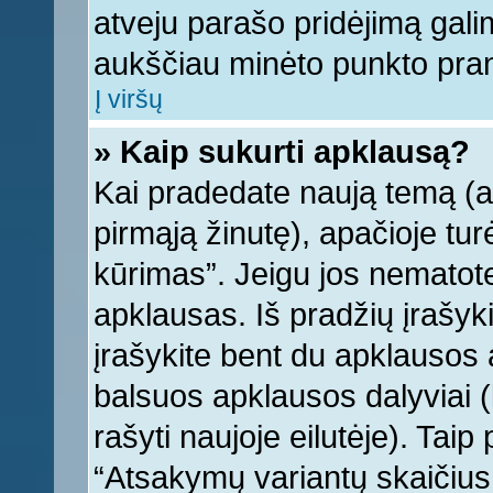
atveju parašo pridėjimą gali
aukščiau minėto punkto pra
Į viršų
» Kaip sukurti apklausą?
Kai pradedate naują temą (
pirmąją žinutę), apačioje tu
kūrimas”. Jeigu jos nematote,
apklausas. Iš pradžių įrašyk
įrašykite bent du apklausos
balsuos apklausos dalyviai (
rašyti naujoje eilutėje). Tai
“Atsakymų variantų skaičius v