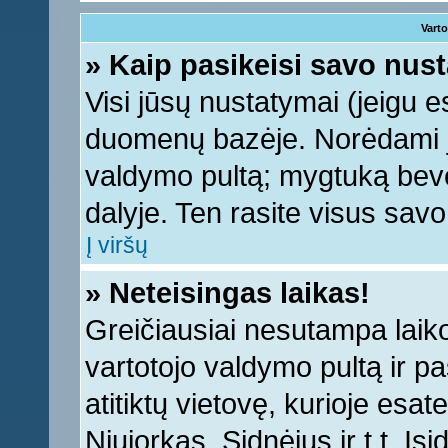
Varto
» Kaip pasikeisi savo nu
Visi jūsų nustatymai (jeigu 
duomenų bazėje. Norėdami ju
valdymo pultą; mygtuką bevei
dalyje. Ten rasite visus sav
Į viršų
» Neteisingas laikas!
Greičiausiai nesutampa laiko 
vartotojo valdymo pultą ir pas
atitiktų vietovę, kurioje esa
Niujorkas, Sidnėjus ir t.t. Įs