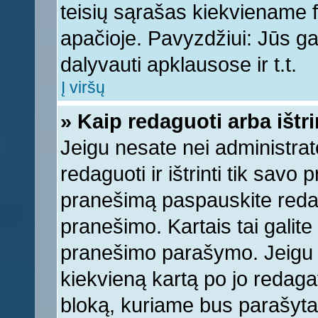
teisių sąrašas kiekviename 
apačioje. Pavyzdžiui: Jūs gal
dalyvauti apklausose ir t.t.
Į viršų
» Kaip redaguoti arba ištr
Jeigu nesate nei administrato
redaguoti ir ištrinti tik sav
pranešimą paspauskite reda
pranešimo. Kartais tai galite 
pranešimo parašymo. Jeigu k
kiekvieną kartą po jo redaga
bloką, kuriame bus parašyta