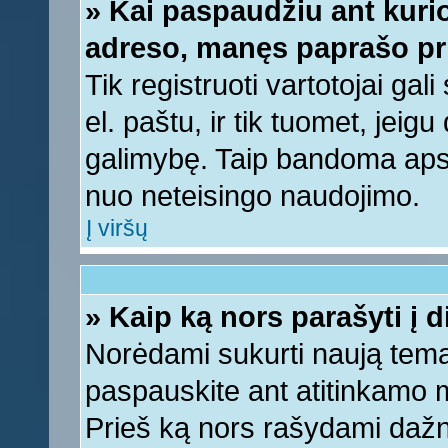
» Kai paspaudžiu ant kurio
adreso, manęs paprašo pri
Tik registruoti vartotojai ga
el. paštu, ir tik tuomet, jeig
galimybę. Taip bandoma apsa
nuo neteisingo naudojimo.
Į viršų
» Kaip ką nors parašyti į 
Norėdami sukurti naują tem
paspauskite ant atitinkamo
Prieš ką nors rašydami dažnia