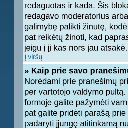
redaguotas ir kada. Šis bl
redagavo moderatorius arba a
galimybę palikti žinutę, kod
pat reikėtų žinoti, kad papras
jeigu į jį kas nors jau atsakė.
Į viršų
» Kaip prie savo pranešim
Norėdami prie pranešimų pridė
per vartotojo valdymo pultą.
formoje galite pažymėti varn
pat galite pridėti parašą pri
padaryti įjungę atitinkamą n