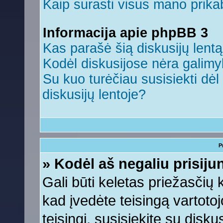
Kaip surasti visus mano prikab
Informacija apie phpBB 3
Kas parašė šią diskusijų lent
Kodėl diskusijose nėra galim
Su kuo turėčiau susisiekti dėl 
diskusijų lentoje?
P
» Kodėl aš negaliu prisiju
Gali būti keletas priežasčių ko
kad įvedėte teisingą vartotojo
teisingi, susisiekite su disku