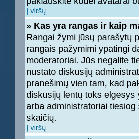
paklauskite kodėl avatarai bu
Į viršų
» Kas yra rangas ir kaip ma
Rangai žymi jūsų parašytų pr
rangais pažymimi ypatingi dal
moderatoriai. Jūs negalite ti
nustato diskusijų administra
pranešimų vien tam, kad pa
diskusijų lentų toks elgesys
arba administratoriai tiesi
skaičių.
Į viršų