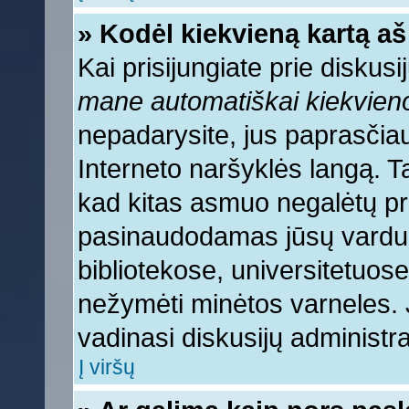
» Kodėl kiekvieną kartą aš 
Kai prisijungiate prie diskus
mane automatiškai kiekvien
nepadarysite, jus paprasčiau
Interneto naršyklės langą. 
kad kitas asmuo negalėtų pri
pasinaudodamas jūsų vardu, 
bibliotekose, universitetuose
nežymėti minėtos varneles.
vadinasi diskusijų administra
Į viršų