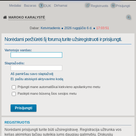
Medaliai
Bazaras
Dirhamai
Greitasis meniu
DUK
Registruotis
Prisijungti
MAROKO KARALYSTĖ
Dabar:
Ketvirtadienis
●
2026
rugpjūčio 6 d.
●
17:03:51
Norėdami peržiūrėti šį forumą turite užsiregistruoti ir prisijungti.
Vartotojo vardas:
Slaptažodis:
Aš pamiršau savo slaptažodį
El. paštu atsisiųsti aktyvavimo kodą
Prijungti mane automatiškai kiekvieno apsilankymo metu
Paslėpti mano būseną šios sesijos metu
REGISTRUOTIS
Norėdami prisijungti turite būti užsiregistravę. Registracija užtrunka vos
kelias akimirkas tačiau suteikia jums daugiau galimybių. Diskusijų