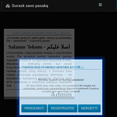
Surask savo pasaką
TŪKSTANČIO IR VIENOS NAKTIES ŠALYJE...
„Dvi nendrės geria iš to paties upelio. Viena iš jų tuščiavidurė,
kita – cukranendrė“ – marokiečių patarlė.
Salamu 'lekum - اسلا عليكم
Užsimerkite, užgniaužkite kvapą ir užsidenkite
ausis. Čia įprastos juslės nepadės geriau
suprasti ir pažinti šį egzotika kvepiantį kraštą.
Marokas – stebuklų žemė, kur saulė
TŪKSTANČIO IR VIENOS NAKTIES ŠALYJE...:
beprotiškai kaitina, vėjas švelniau už motinos
rankas glosto Jūsų kūnus, o žmonės kaip
niekur pasaulyje paslaptingi. Marokas – tai
tūkstančio karalysčių karalystė. Plačiau apie
Mrehba, tautieti ar tiesiog pakeleivi!
RPG kontekstą ir siūlomus veikėjus skaitykite
Jei tavo širdis tyra, kaip vaiko, esi smalsus ir tiki magija bei
ČIA
.
stebuklais, junkis prie vakarietiškojo Maroko ir pasinerk į kupiną
nuotykių bei avantiūros pasaulį!
Admin
PRISIJUNGTI
REGISTRUOTIS
NERODYTI