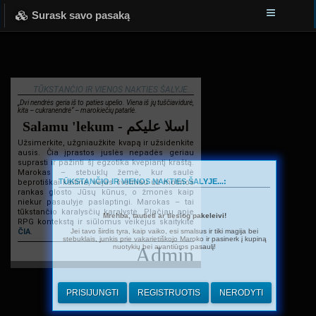
Surask savo pasaką
TŪKSTANČIO IR VIENOS NAKTIES ŠALYJE...
„Dvi nendrės geria iš to paties upelio. Viena iš jų tuščiavidurė,
kita – cukranendrė“ – marokiečių patarlė.
Salamu 'lekum - اسلا عليكم
Užsimerkite, užgniaužkite kvapą ir užsidenkite
ausis. Čia įprastos juslės nepadės geriau
suprasti ir pažinti šį egzotika kvepiantį kraštą.
Marokas – stebuklų žemė, kur saulė
TŪKSTANČIO IR VIENOS NAKTIES ŠALYJE...:
beprotiškai kaitina, vėjas švelniau už motinos
rankas glosto Jūsų kūnus, o žmonės kaip
niekur pasaulyje paslaptingi. Marokas – tai
tūkstančio karalysčių karalystė. Plačiau apie
Mrehba, tautieti ar tiesiog pakeleivi!
RPG kontekstą ir siūlomus veikėjus skaitykite
Jei tavo širdis tyra, kaip vaiko, esi smalsus ir tiki magija bei
ČIA
.
stebuklais, junkis prie vakarietiškojo Maroko ir pasinerk į kupiną
nuotykių bei avantiūros pasaulį!
Admin
PRISIJUNGTI
REGISTRUOTIS
NERODYTI