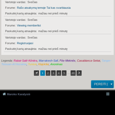
Vartotojo vardas
Svečias
Forume
Rašo atsakymą temoje Tai kas svarbiausia
Paskutinį kartą atnaujinta
mažiau nei prieš minutę
Vartotojo vardas
Svečias
Forume
Viewing memberlist
Paskutinį kartą atnaujinta
mažiau nei prieš minutę
Vartotojo vardas
Svečias
Forume
Registruojasi
Paskutinį kartą atnaujinta
mažiau nei prieš minutę
Legenda:
Rabat-Salé-Kénitra
,
Marrakesh-Safi
,
Fès-Meknès
,
Casablanca-Settat
,
Tanger-
Tetouan-Al Hoceima
,
Tunisia
,
Klajokliai
,
Anonimas
1
2
3
4
5
…
48
PEREITI Į
Maroko Karalystė