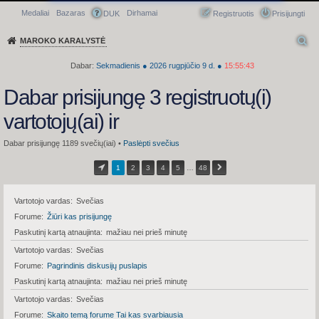
Medaliai
Bazaras
Dirhamai
Greitasis meniu
DUK
Registruotis
Prisijungti
MAROKO KARALYSTĖ
Dabar:
Sekmadienis
●
2026
rugpjūčio 9 d.
●
15:55:43
Dabar prisijungę 3 registruotų(i)
vartotojų(ai) ir
Dabar prisijungę 1189 svečių(iai) •
Paslėpti svečius
1
2
3
4
5
…
48
Vartotojo vardas
Svečias
Forume
Žiūri kas prisijungę
Paskutinį kartą atnaujinta
mažiau nei prieš minutę
Vartotojo vardas
Svečias
Forume
Pagrindinis diskusijų puslapis
Paskutinį kartą atnaujinta
mažiau nei prieš minutę
Vartotojo vardas
Svečias
Forume
Skaito temą forume Tai kas svarbiausia