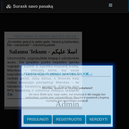
Surask savo pasaką
TŪKSTANČIO IR VIENOS NAKTIES ŠALYJE...
„Dvi nendrės geria iš to paties upelio. Viena iš jų tuščiavidurė,
kita – cukranendrė“ – marokiečių patarlė.
Salamu 'lekum - اسلا عليكم
Užsimerkite, užgniaužkite kvapą ir užsidenkite
ausis. Čia įprastos juslės nepadės geriau
suprasti ir pažinti šį egzotika kvepiantį kraštą.
Marokas – stebuklų žemė, kur saulė
TŪKSTANČIO IR VIENOS NAKTIES ŠALYJE...:
beprotiškai kaitina, vėjas švelniau už motinos
rankas glosto Jūsų kūnus, o žmonės kaip
niekur pasaulyje paslaptingi. Marokas – tai
tūkstančio karalysčių karalystė. Plačiau apie
Mrehba, tautieti ar tiesiog pakeleivi!
RPG kontekstą ir siūlomus veikėjus skaitykite
Jei tavo širdis tyra, kaip vaiko, esi smalsus ir tiki magija bei
ČIA
.
stebuklais, junkis prie vakarietiškojo Maroko ir pasinerk į kupiną
nuotykių bei avantiūros pasaulį!
Admin
PRISIJUNGTI
REGISTRUOTIS
NERODYTI