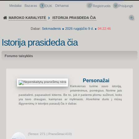
Medaliai
Bazaras
Dirhamai
Greitasis meniu
DUK
Registruotis
Prisijungti
MAROKO KARALYSTĖ
ISTORIJA PRASIDEDA ČIA
Dabar:
Sekmadienis
●
2026
rugpjūčio 9 d.
●
04:22:46
Istorija prasideda čia
Forumo taisyklės
Personažai
Kiekvienas turime savo istoriją,
prisiminimus, pomėgius. Norime jais
pasidalinti, papasakoti kitiems. Be to, juk ir patiems įdomu sužinoti, koks
yra tavo draugas, kaimynas ar mylimasis. Atverkime duris į mūsų
išgyvenimų ir istorijos pasaulį čia ir dabar.
(
Temos:
271 |
Pranešimai:
410)
P