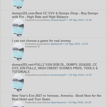
dumps101.com:Best CC CVV & Dumps Shop - Buy Dumps
with Pin - High Rate and High Balance
Paskutinis pranešimas
shopdumps87
«
06 Rgp 2026, 12:45
I can not choose a game for real money
Paskutinis pranešimas
dghkiyrs33
«
04 Rgp 2026, 14:25
Atsakymai:
5
dumps201.net>FULLZ SSN DOB DL, DUMPS 101&202, CC
CVV, EIN FULLZ, HIGH CREDIT SCORES PROS, TOOLS &
TUTORIALS
Paskutinis pranešimas
shopdumps87
«
03 Rgp 2026, 21:58
New Year's Eve 2027 in Yerevan, Armenia - Book Now for the
Best Hotel and Tour Deals
Paskutinis pranešimas
klyianfriyasnia
«
03 Rgp 2026, 19:39