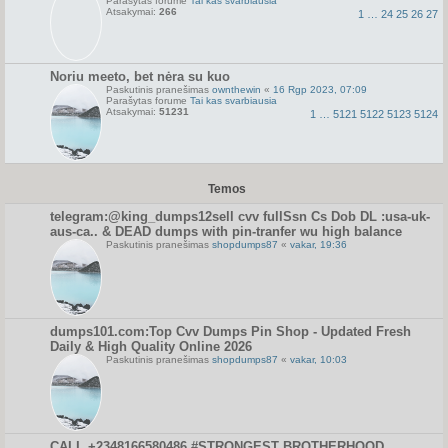
Parašytas forume
Tai kas svarbiausia
Atsakymai:
266
1
…
24
25
26
27
Noriu meeto, bet nėra su kuo
Paskutinis pranešimas
ownthewin
«
16 Rgp 2023, 07:09
Parašytas forume
Tai kas svarbiausia
Atsakymai:
51231
1
…
5121
5122
5123
5124
Temos
telegram:@king_dumps12sell cvv fullSsn Cs Dob DL :usa-uk-
aus-ca.. & DEAD dumps with pin-tranfer wu high balance
Paskutinis pranešimas
shopdumps87
«
vakar, 19:36
dumps101.com:Top Cvv Dumps Pin Shop - Updated Fresh
Daily & High Quality Online 2026
Paskutinis pranešimas
shopdumps87
«
vakar, 10:03
CALL +2348166580486 #STRONGEST BROTHERHOOD