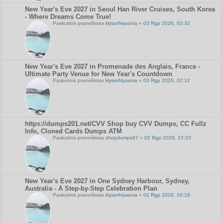
New Year's Eve 2027 in Seoul Han River Cruises, South Korea
- Where Dreams Come True!
Paskutinis pranešimas
klyianfriyasnia
«
03 Rgp 2026, 03:32
New Year's Eve 2027 in Promenade des Anglais, France -
Ultimate Party Venue for New Year's Countdown
Paskutinis pranešimas
klyianfriyasnia
«
03 Rgp 2026, 02:12
https://dumps201.net/CVV Shop buy CVV Dumps, CC Fullz
Info, Cloned Cards Dumps ATM
Paskutinis pranešimas
shopdumps87
«
02 Rgp 2026, 22:23
New Year's Eve 2027 in One Sydney Harbour, Sydney,
Australia - A Step-by-Step Celebration Plan
Paskutinis pranešimas
klyianfriyasnia
«
02 Rgp 2026, 16:19