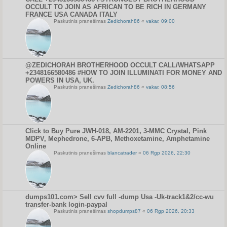
OCCULT TO JOIN AS AFRICAN TO BE RICH IN GERMANY
FRANCE USA CANADA ITALY
Paskutinis pranešimas
Zedichorah86
«
vakar, 09:00
@ZEDICHORAH BROTHERHOOD OCCULT CALL/WHATSAPP
+2348166580486 #HOW TO JOIN ILLUMINATI FOR MONEY AND
POWERS IN USA, UK.
Paskutinis pranešimas
Zedichorah86
«
vakar, 08:56
Click to Buy Pure JWH-018, AM-2201, 3-MMC Crystal, Pink
MDPV, Mephedrone, 6-APB, Methoxetamine, Amphetamine
Online
Paskutinis pranešimas
blancatrader
«
06 Rgp 2026, 22:30
dumps101.com> Sell cvv full -dump Usa -Uk-track1&2/cc-wu
transfer-bank login-paypal
Paskutinis pranešimas
shopdumps87
«
06 Rgp 2026, 20:33