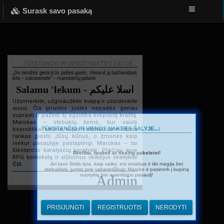
Surask savo pasaką
TŪKSTANČIO IR VIENOS NAKTIES ŠALYJE...
„Dvi nendrės geria iš to paties upelio. Viena iš jų tuščiavidurė,
kita – cukranendrė“ – marokiečių patarlė.
Salamu 'lekum - اسلا عليكم
Užsimerkite, užgniaužkite kvapą ir užsidenkite
ausis. Čia įprastos juslės nepadės geriau
suprasti ir pažinti šį egzotika kvepiantį kraštą.
Marokas – stebuklų žemė, kur saulė
TŪKSTANČIO IR VIENOS NAKTIES ŠALYJE...:
beprotiškai kaitina, vėjas švelniau už motinos
rankas glosto Jūsų kūnus, o žmonės kaip
niekur pasaulyje paslaptingi. Marokas – tai
tūkstančio karalysčių karalystė. Plačiau apie
Mrehba, tautieti ar tiesiog pakeleivi!
RPG kontekstą ir siūlomus veikėjus skaitykite
Jei tavo širdis tyra, kaip vaiko, esi smalsus ir tiki magija bei
ČIA
.
stebuklais, junkis prie vakarietiškojo Maroko ir pasinerk į kupiną
nuotykių bei avantiūros pasaulį!
Admin
PRISIJUNGTI
REGISTRUOTIS
NERODYTI