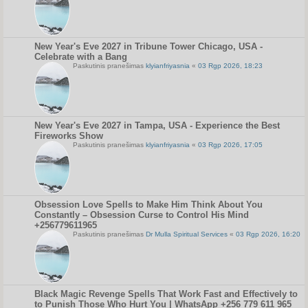
New Year's Eve 2027 in Tribune Tower Chicago, USA -
Celebrate with a Bang
Paskutinis pranešimas
klyianfriyasnia
«
03 Rgp 2026, 18:23
New Year's Eve 2027 in Tampa, USA - Experience the Best
Fireworks Show
Paskutinis pranešimas
klyianfriyasnia
«
03 Rgp 2026, 17:05
Obsession Love Spells to Make Him Think About You
Constantly – Obsession Curse to Control His Mind
+256779611965
Paskutinis pranešimas
Dr Mulla Spiritual Services
«
03 Rgp 2026, 16:20
Black Magic Revenge Spells That Work Fast and Effectively to
to Punish Those Who Hurt You | WhatsApp +256 779 611 965