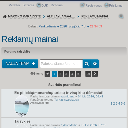
Medaliai
Bazaras
Dirhamai
Greitasis meniu
DUK
Registruotis
Prisijungti
MAROKO KARALYSTĖ
ALF LAYLA WA-LAYLA
REKLAMŲ MAINAI
Dabar:
Penktadienis
●
2026
rugpjūčio 7 d.
●
21:35:00
Reklamų mainai
Forumo taisyklės
NAUJA TEMA
499 temų
1
2
3
4
5
…
20
Svarbūs pranešimai
Ex piliečių/monarchų/turistų ir visų kitų dėmesiui!
Paskutinis pranešimas
vaanibatra
«
04 Lie 2026, 09:43
Parašytas forume
Tai kas svarbiausia
Atsakymai:
55
1
2
3
4
5
6
Taisyklės
Paskutinis pranešimas
KyleshMartin
«
02 Lie 2026, 07:52