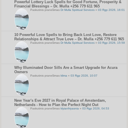
Powerful Lottery Luck Spells for Good Fortune, Prosperity &
Financial Blessings – Dr. Mulla +256 779 611 965
Paskutinis pranešimas
Dr Mulla Spiritual Services
«
03 Rgp 2026, 16:01
10 Powerful Love Spells to Bring Back Lost Love, Restore
Relationships & Attract True Love – Dr. Mulla +256 779 611 965
Paskutinis pranešimas
Dr Mulla Spiritual Services
«
03 Rgp 2026, 15:59
Why Illuminated Door Sills Are a Smart Upgrade for Acura
Owners
Paskutinis pranešimas
klima
«
03 Rgp 2026, 10:07
New Year's Eve 2027 in Royal Palace of Amsterdam,
Netherlands - How to Plan the Perfect Night Out
Paskutinis pranešimas
klyianfriyasnia
«
03 Rgp 2026, 04:53