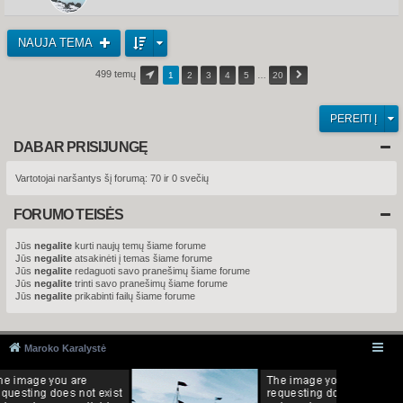
NAUJA TEMA
499 temų
1
2
3
4
5
…
20
PEREITI Į
DABAR PRISIJUNGĘ
Vartotojai naršantys šį forumą: 70 ir 0 svečių
FORUMO TEISĖS
Jūs
negalite
kurti naujų temų šiame forume
Jūs
negalite
atsakinėti į temas šiame forume
Jūs
negalite
redaguoti savo pranešimų šiame forume
Jūs
negalite
trinti savo pranešimų šiame forume
Jūs
negalite
prikabinti failų šiame forume
Maroko Karalystė