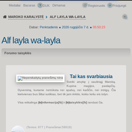
Medaliai
Bazaras
Dirhamai
Greitasis meniu
DUK
Registruotis
Prisijungti
MAROKO KARALYSTĖ
ALF LAYLA WA-LAYLA
Dabar:
Penktadienis
●
2026
rugpjūčio 7 d.
●
05:50:23
Alf layla wa-layla
Forumo taisyklės
Tai kas svarbiausia
Sveiki atvykę į saulėtąjį Maroką.
Kupina magijos, paslapčių.
Gyvenimą, kuriame netrūksta nei spalvų, nei karščio, nei intrigų. Čia
kiekvienas bus šiltai sutiktas, bet tik jam rinktis, kokiu keliu eis tolyn.
Visa reikalinga
[b]
informacija
[/b]
ir
[b]
taisyklės
[/b]
randasi čia.
(
Temos:
877 |
Pranešimai:
58618)
P