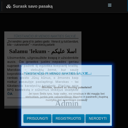
Surask savo pasaką
TŪKSTANČIO IR VIENOS NAKTIES ŠALYJE...
„Dvi nendrės geria iš to paties upelio. Viena iš jų tuščiavidurė,
kita – cukranendrė“ – marokiečių patarlė.
Salamu 'lekum - اسلا عليكم
Užsimerkite, užgniaužkite kvapą ir užsidenkite
ausis. Čia įprastos juslės nepadės geriau
suprasti ir pažinti šį egzotika kvepiantį kraštą.
Marokas – stebuklų žemė, kur saulė
TŪKSTANČIO IR VIENOS NAKTIES ŠALYJE...:
beprotiškai kaitina, vėjas švelniau už motinos
rankas glosto Jūsų kūnus, o žmonės kaip
niekur pasaulyje paslaptingi. Marokas – tai
tūkstančio karalysčių karalystė. Plačiau apie
Mrehba, tautieti ar tiesiog pakeleivi!
RPG kontekstą ir siūlomus veikėjus skaitykite
Jei tavo širdis tyra, kaip vaiko, esi smalsus ir tiki magija bei
ČIA
.
stebuklais, junkis prie vakarietiškojo Maroko ir pasinerk į kupiną
nuotykių bei avantiūros pasaulį!
Admin
PRISIJUNGTI
REGISTRUOTIS
NERODYTI