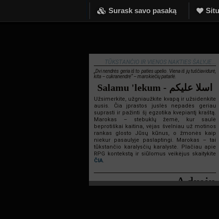
Surask savo pasaką
Situ
TŪKSTANČIO IR VIENOS NAKTIES ŠALYJE...
„Dvi nendrės geria iš to paties upelio. Viena iš jų tuščiavidurė,
kita – cukranendrė“ – marokiečių patarlė.
Salamu 'lekum - اسلا عليكم
Užsimerkite, užgniaužkite kvapą ir užsidenkite
ausis. Čia įprastos juslės nepadės geriau
suprasti ir pažinti šį egzotika kvepiantį kraštą.
Marokas – stebuklų žemė, kur saulė
beprotiškai kaitina, vėjas švelniau už motinos
rankas glosto Jūsų kūnus, o žmonės kaip
niekur pasaulyje paslaptingi. Marokas – tai
tūkstančio karalysčių karalystė. Plačiau apie
RPG kontekstą ir siūlomus veikėjus skaitykite
ČIA
.
Admin