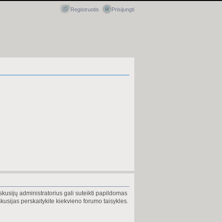
Registruotis
Prisijungti
skusijų administratorius gali suteikti papildomas
usijas perskaitykite kiekvieno forumo taisykles.