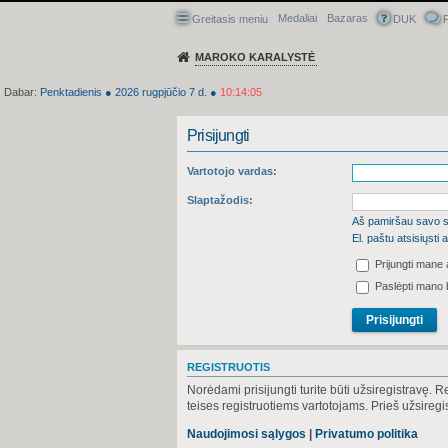
Medaliai
Bazaras
Greitasis meniu
DUK
P
MAROKO KARALYSTĖ
Dabar:
Penktadienis
●
2026
rugpjūčio 7 d.
●
10:14:05
Prisijungti
Vartotojo vardas:
Slaptažodis:
Aš pamiršau savo s
El. paštu atsisiųst
Prijungti mane
Paslėpti mano 
REGISTRUOTIS
Norėdami prisijungti turite būti užsiregistravę. 
teises registruotiems vartotojams. Prieš užsireg
Naudojimosi sąlygos
|
Privatumo politika