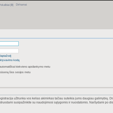
Dirhamai
okalbiai [
0
]
laptažodį
i aktyvavimo kodą
 automatiškai kiekvieno apsilankymo metu
būseną šios sesijos metu
Registracija užtrunka vos kelias akimirkas tačiau suteikia jums daugiau galimybių. Di
istruodami susipažinkite su naudojimosi sąlygomis ir nuostatomis. Naršydami po disk