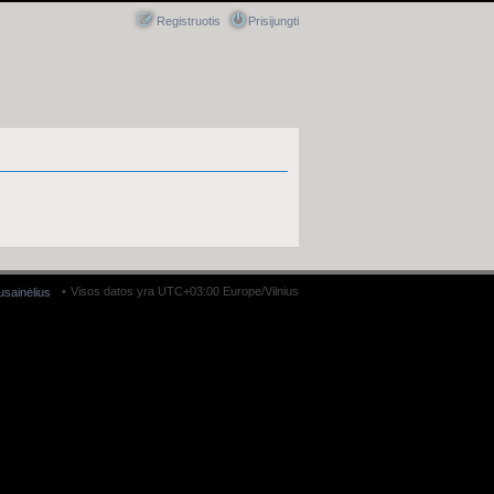
Registruotis
Prisijungti
Visos datos yra UTC+03:00 Europe/Vilnius
ausainėlius