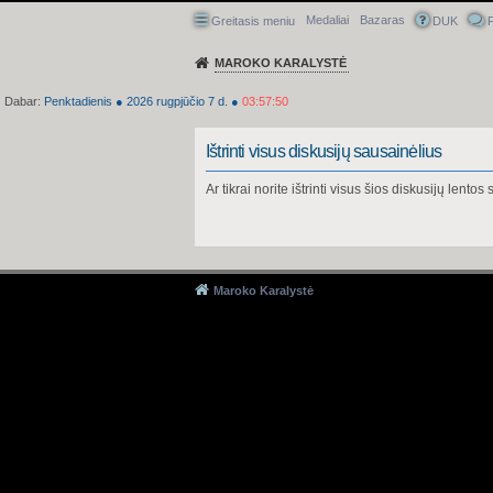
Medaliai
Bazaras
Greitasis meniu
DUK
P
MAROKO KARALYSTĖ
Dabar:
Penktadienis
●
2026
rugpjūčio 7 d.
●
03:57:50
Ištrinti visus diskusijų sausainėlius
Ar tikrai norite ištrinti visus šios diskusijų lento
Maroko Karalystė