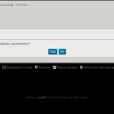
Dirhamai
okalbiai [
0
]
s sukurtus sausainėlius?
Susisiekite su mumis
Komanda
Dalyvių sąrašas
Ištrinti visus diskusijų s
Veikia su
phpBB
® Forum Software © phpBB Limited