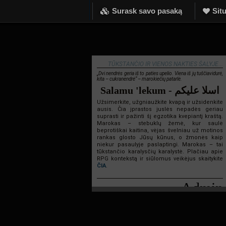
Surask savo pasaką
Situ
TŪKSTANČIO IR VIENOS NAKTIES ŠALYJE...
„Dvi nendrės geria iš to paties upelio. Viena iš jų tuščiavidurė,
kita – cukranendrė“ – marokiečių patarlė.
Salamu 'lekum - اسلا عليكم
Užsimerkite, užgniaužkite kvapą ir užsidenkite
ausis. Čia įprastos juslės nepadės geriau
suprasti ir pažinti šį egzotika kvepiantį kraštą.
Marokas – stebuklų žemė, kur saulė
beprotiškai kaitina, vėjas švelniau už motinos
rankas glosto Jūsų kūnus, o žmonės kaip
niekur pasaulyje paslaptingi. Marokas – tai
tūkstančio karalysčių karalystė. Plačiau apie
RPG kontekstą ir siūlomus veikėjus skaitykite
ČIA
.
Admin