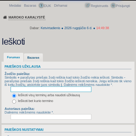
Medaliai
Bazaras
Dirhamai
Greitasis meniu
DUK
Registruotis
Prisijungti
MAROKO KARALYSTĖ
Dabar:
Ketvirtadienis
●
2026
rugpjūčio 6 d.
●
14:49:38
Ieškoti
Forumas
Bazaras
PAIEŠKOS UŽKLAUSA
Žodžio paieška:
Simbolis
+
parašytas priešais žodį reiškia kad tokio žodžio reikia ieškoti. Simbolis
-
parašytas priešais žodį reiškia kad tokio žodžio ieškoti nereikia. Jeigu ieškote tik vieno
iš kelių žodžių, atskirkite juos simboliu
|
. Dalinėms reikšmėms naudokite *.
Ieškoti visų terminų arba naudoti užklausą
Ieškoti bet kurio termino
Autoriaus paieška:
Dalinėms reikšmėms naudokite *.
PAIEŠKOS NUSTATYMAI