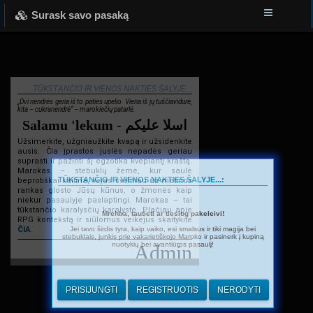
Surask savo pasaką
TŪKSTANČIO IR VIENOS NAKTIES ŠALYJE...
„Dvi nendrės geria iš to paties upelio. Viena iš jų tuščiavidurė,
kita – cukranendrė“ – marokiečių patarlė.
Salamu 'lekum - اسلا عليكم
Užsimerkite, užgniaužkite kvapą ir užsidenkite
ausis. Čia įprastos juslės nepadės geriau
suprasti ir pažinti šį egzotika kvepiantį kraštą.
Marokas – stebuklų žemė, kur saulė
TŪKSTANČIO IR VIENOS NAKTIES ŠALYJE...:
beprotiškai kaitina, vėjas švelniau už motinos
rankas glosto Jūsų kūnus, o žmonės kaip
niekur pasaulyje paslaptingi. Marokas – tai
tūkstančio karalysčių karalystė. Plačiau apie
Mrehba, tautieti ar tiesiog pakeleivi!
RPG kontekstą ir siūlomus veikėjus skaitykite
Jei tavo širdis tyra, kaip vaiko, esi smalsus ir tiki magija bei
ČIA
.
stebuklais, junkis prie vakarietiškojo Maroko ir pasinerk į kupiną
nuotykių bei avantiūros pasaulį!
Admin
PRISIJUNGTI
REGISTRUOTIS
NERODYTI