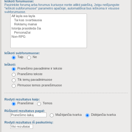
Ieškoti forumuose:
Pasirinkite forumą arba forumus kuriuose norite atlikti paiešką. Jeigu neišjungsite
“ieškoti subforumuose“ parametro apačioje, automatiškai bus ieškoma ir visuose
subforumuose.
Ieškoti subforumuose:
Taip
Ne
Ieškoti:
Pranešimo pavadinime ir tekste
Pranešimo tekste
Tik temų pavadinimuose
Pirmuose temos pranešimuose
Rodyti rezultatus kaip:
Pranešimai
Temos
Rūšiuoti rezultatus pagal:
Mažėjančia tvarka
Didėjančia tvarka
Rodyti rezultatus iš paskutinių: