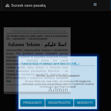
Surask savo pasaką
TŪKSTANČIO IR VIENOS NAKTIES ŠALYJE...
„Dvi nendrės geria iš to paties upelio. Viena iš jų tuščiavidurė,
kita – cukranendrė“ – marokiečių patarlė.
Salamu 'lekum - اسلا عليكم
Užsimerkite, užgniaužkite kvapą ir užsidenkite
ausis. Čia įprastos juslės nepadės geriau
suprasti ir pažinti šį egzotika kvepiantį kraštą.
Marokas – stebuklų žemė, kur saulė
TŪKSTANČIO IR VIENOS NAKTIES ŠALYJE...:
beprotiškai kaitina, vėjas švelniau už motinos
rankas glosto Jūsų kūnus, o žmonės kaip
niekur pasaulyje paslaptingi. Marokas – tai
tūkstančio karalysčių karalystė. Plačiau apie
Mrehba, tautieti ar tiesiog pakeleivi!
RPG kontekstą ir siūlomus veikėjus skaitykite
Jei tavo širdis tyra, kaip vaiko, esi smalsus ir tiki magija bei
ČIA
.
stebuklais, junkis prie vakarietiškojo Maroko ir pasinerk į kupiną
nuotykių bei avantiūros pasaulį!
Admin
PRISIJUNGTI
REGISTRUOTIS
NERODYTI