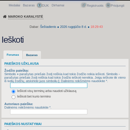
Medaliai
Bazaras
Dirhamai
Greitasis meniu
DUK
Registruotis
Prisijungti
MAROKO KARALYSTĖ
Dabar:
Šeštadienis
●
2026
rugpjūčio 8 d.
●
18:29:43
Ieškoti
Forumas
Bazaras
PAIEŠKOS UŽKLAUSA
Žodžio paieška:
Simbolis
+
parašytas priešais žodį reiškia kad tokio žodžio reikia ieškoti. Simbolis
-
parašytas priešais žodį reiškia kad tokio žodžio ieškoti nereikia. Jeigu ieškote tik vieno
iš kelių žodžių, atskirkite juos simboliu
|
. Dalinėms reikšmėms naudokite *.
Ieškoti visų terminų arba naudoti užklausą
Ieškoti bet kurio termino
Autoriaus paieška:
Dalinėms reikšmėms naudokite *.
PAIEŠKOS NUSTATYMAI