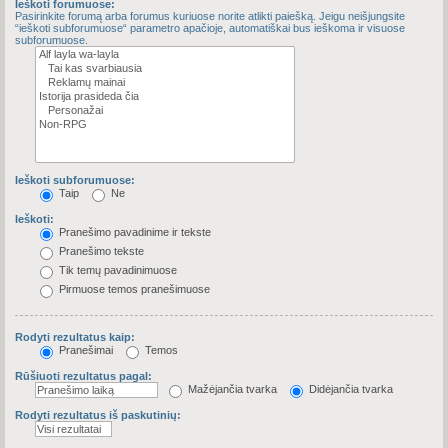
Ieškoti forumuose:
Pasirinkite forumą arba forumus kuriuose norite atlikti paiešką. Jeigu neišjungsite
“ieškoti subforumuose“ parametro apačioje, automatiškai bus ieškoma ir visuose
subforumuose.
Ieškoti subforumuose:
Taip
Ne
Ieškoti:
Pranešimo pavadinime ir tekste
Pranešimo tekste
Tik temų pavadinimuose
Pirmuose temos pranešimuose
Rodyti rezultatus kaip:
Pranešimai
Temos
Rūšiuoti rezultatus pagal:
Mažėjančia tvarka
Didėjančia tvarka
Rodyti rezultatus iš paskutinių: