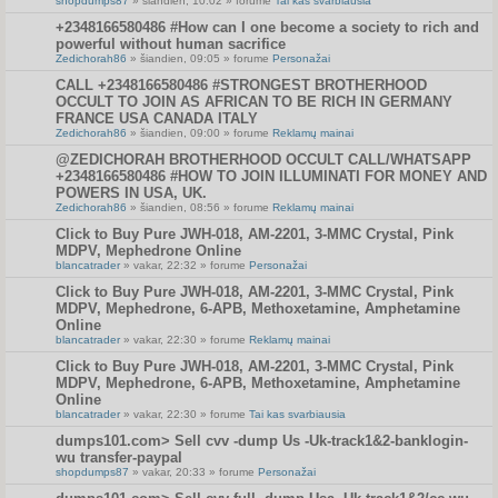
shopdumps87
» šiandien, 10:02 » forume
Tai kas svarbiausia
+2348166580486 #How can I one become a society to rich and
powerful without human sacrifice
Zedichorah86
» šiandien, 09:05 » forume
Personažai
CALL +2348166580486 #STRONGEST BROTHERHOOD
OCCULT TO JOIN AS AFRICAN TO BE RICH IN GERMANY
FRANCE USA CANADA ITALY
Zedichorah86
» šiandien, 09:00 » forume
Reklamų mainai
@ZEDICHORAH BROTHERHOOD OCCULT CALL/WHATSAPP
+2348166580486 #HOW TO JOIN ILLUMINATI FOR MONEY AND
POWERS IN USA, UK.
Zedichorah86
» šiandien, 08:56 » forume
Reklamų mainai
Click to Buy Pure JWH-018, AM-2201, 3-MMC Crystal, Pink
MDPV, Mephedrone Online
blancatrader
» vakar, 22:32 » forume
Personažai
Click to Buy Pure JWH-018, AM-2201, 3-MMC Crystal, Pink
MDPV, Mephedrone, 6-APB, Methoxetamine, Amphetamine
Online
blancatrader
» vakar, 22:30 » forume
Reklamų mainai
Click to Buy Pure JWH-018, AM-2201, 3-MMC Crystal, Pink
MDPV, Mephedrone, 6-APB, Methoxetamine, Amphetamine
Online
blancatrader
» vakar, 22:30 » forume
Tai kas svarbiausia
dumps101.com> Sell cvv -dump Us -Uk-track1&2-banklogin-
wu transfer-paypal
shopdumps87
» vakar, 20:33 » forume
Personažai