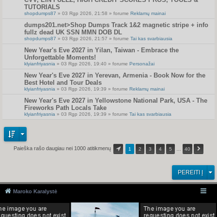
TUTORIALS
shopdumps87
» 03 Rgp 2026, 21:58 » forume
Reklamų mainai
dumps201.net>Shop Dumps Track 1&2 magnetic stripe + info
fullz dead UK SSN MMN DOB DL
shopdumps87
» 03 Rgp 2026, 21:57 » forume
Tai kas svarbiausia
New Year's Eve 2027 in Yilan, Taiwan - Embrace the
Unforgettable Moments!
klyianfriyasnia
» 03 Rgp 2026, 19:40 » forume
Personažai
New Year's Eve 2027 in Yerevan, Armenia - Book Now for the
Best Hotel and Tour Deals
klyianfriyasnia
» 03 Rgp 2026, 19:39 » forume
Reklamų mainai
New Year's Eve 2027 in Yellowstone National Park, USA - The
Fireworks Path Locals Take
klyianfriyasnia
» 03 Rgp 2026, 19:39 » forume
Tai kas svarbiausia
Paieška rašo daugiau nei 1000 atitikmenų
1
2
3
4
5
…
40
PEREITI Į
Maroko Karalystė