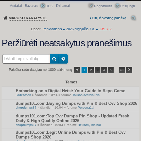
Medaliai
Bazaras
Dirhamai
Greitasis meniu
DUK
Registruotis
Prisijungti
MAROKO KARALYSTĖ
Eiti į išplėstinę paiešką
Dabar:
Penktadienis
●
2026
rugpjūčio 7 d.
●
13:13:53
Peržiūrėti neatsakytus pranešimus
Paieška rašo daugiau nei 1000 atitikmenų
1
2
3
4
5
…
40
Temos
Embarking on a Digital Heist: Your Guide to Repo Game
Jadearson
» šiandien, 10:54 » forume
Tai kas svarbiausia
dumps101.com:Buying Dumps with Pin & Best Cvv Shop 2026
shopdumps87
» šiandien, 10:04 » forume
Personažai
dumps101.com:Top Cvv Dumps Pin Shop - Updated Fresh
Daily & High Quality Online 2026
shopdumps87
» šiandien, 10:03 » forume
Reklamų mainai
dumps101.com:Legit Online Dumps with Pin & Best Cvv
Dumps Shop 2026