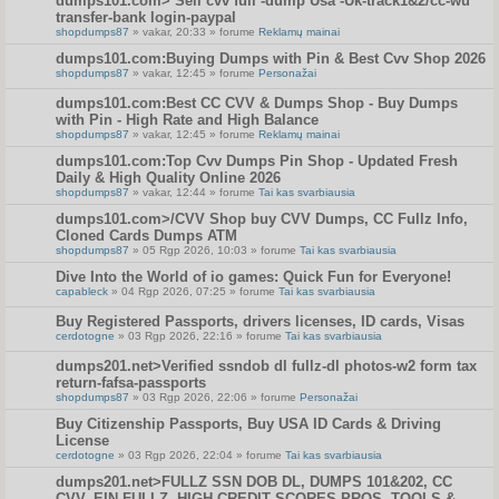
dumps101.com> Sell cvv full -dump Usa -Uk-track1&2/cc-wu
transfer-bank login-paypal
shopdumps87
» vakar, 20:33 » forume
Reklamų mainai
dumps101.com:Buying Dumps with Pin & Best Cvv Shop 2026
shopdumps87
» vakar, 12:45 » forume
Personažai
dumps101.com:Best CC CVV & Dumps Shop - Buy Dumps
with Pin - High Rate and High Balance
shopdumps87
» vakar, 12:45 » forume
Reklamų mainai
dumps101.com:Top Cvv Dumps Pin Shop - Updated Fresh
Daily & High Quality Online 2026
shopdumps87
» vakar, 12:44 » forume
Tai kas svarbiausia
dumps101.com>/CVV Shop buy CVV Dumps, CC Fullz Info,
Cloned Cards Dumps ATM
shopdumps87
» 05 Rgp 2026, 10:03 » forume
Tai kas svarbiausia
Dive Into the World of io games: Quick Fun for Everyone!
capableck
» 04 Rgp 2026, 07:25 » forume
Tai kas svarbiausia
Buy Registered Passports, drivers licenses, ID cards, Visas
cerdotogne
» 03 Rgp 2026, 22:16 » forume
Tai kas svarbiausia
dumps201.net>Verified ssndob dl fullz-dl photos-w2 form tax
return-fafsa-passports
shopdumps87
» 03 Rgp 2026, 22:06 » forume
Personažai
Buy Citizenship Passports, Buy USA ID Cards & Driving
License
cerdotogne
» 03 Rgp 2026, 22:04 » forume
Tai kas svarbiausia
dumps201.net>FULLZ SSN DOB DL, DUMPS 101&202, CC
CVV, EIN FULLZ, HIGH CREDIT SCORES PROS, TOOLS &