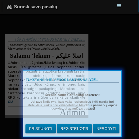
Surask savo pasaką
TŪKSTANČIO IR VIENOS NAKTIES ŠALYJE...
„Dvi nendrės geria iš to paties upelio. Viena iš jų tuščiavidurė,
kita – cukranendrė“ – marokiečių patarlė.
Salamu 'lekum - اسلا عليكم
Užsimerkite, užgniaužkite kvapą ir užsidenkite
ausis. Čia įprastos juslės nepadės geriau
suprasti ir pažinti šį egzotika kvepiantį kraštą.
Marokas – stebuklų žemė, kur saulė
TŪKSTANČIO IR VIENOS NAKTIES ŠALYJE...:
beprotiškai kaitina, vėjas švelniau už motinos
rankas glosto Jūsų kūnus, o žmonės kaip
niekur pasaulyje paslaptingi. Marokas – tai
tūkstančio karalysčių karalystė. Plačiau apie
Mrehba, tautieti ar tiesiog pakeleivi!
RPG kontekstą ir siūlomus veikėjus skaitykite
Jei tavo širdis tyra, kaip vaiko, esi smalsus ir tiki magija bei
ČIA
.
stebuklais, junkis prie vakarietiškojo Maroko ir pasinerk į kupiną
nuotykių bei avantiūros pasaulį!
Admin
PRISIJUNGTI
REGISTRUOTIS
NERODYTI