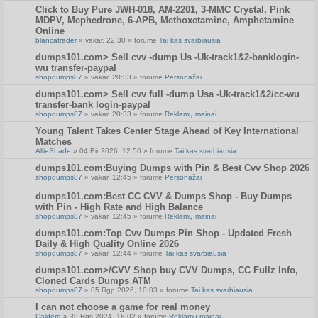
Click to Buy Pure JWH-018, AM-2201, 3-MMC Crystal, Pink
MDPV, Mephedrone, 6-APB, Methoxetamine, Amphetamine
Online
blancatrader
» vakar, 22:30 » forume
Tai kas svarbiausia
dumps101.com> Sell cvv -dump Us -Uk-track1&2-banklogin-
wu transfer-paypal
shopdumps87
» vakar, 20:33 » forume
Personažai
dumps101.com> Sell cvv full -dump Usa -Uk-track1&2/cc-wu
transfer-bank login-paypal
shopdumps87
» vakar, 20:33 » forume
Reklamų mainai
Young Talent Takes Center Stage Ahead of Key International
Matches
AllieShade
» 04 Bir 2026, 12:50 » forume
Tai kas svarbiausia
dumps101.com:Buying Dumps with Pin & Best Cvv Shop 2026
shopdumps87
» vakar, 12:45 » forume
Personažai
dumps101.com:Best CC CVV & Dumps Shop - Buy Dumps
with Pin - High Rate and High Balance
shopdumps87
» vakar, 12:45 » forume
Reklamų mainai
dumps101.com:Top Cvv Dumps Pin Shop - Updated Fresh
Daily & High Quality Online 2026
shopdumps87
» vakar, 12:44 » forume
Tai kas svarbiausia
dumps101.com>/CVV Shop buy CVV Dumps, CC Fullz Info,
Cloned Cards Dumps ATM
shopdumps87
» 05 Rgp 2026, 10:03 » forume
Tai kas svarbiausia
I can not choose a game for real money
Calderg
» 30 Rgs 2024, 18:02 » forume
Reklamų mainai