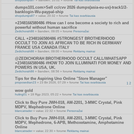
shopdumps87
» šiandien, 10:02 » forume
Tai kas svarbiausia
dumps101.com>Sell cc/cvv 2026 dumps(asia-eu-us)-track1/2-
banklogin-Wu-paypal-ship
shopdumps87
» vakar, 20:32 » forume
Tai kas svarbiausia
+2348166580486 #How can I one become a society to rich and
powerful without human sacrifice
Zedichorah86
» šiandien, 09:05 » forume
Personažai
CALL +2348166580486 #STRONGEST BROTHERHOOD
OCCULT TO JOIN AS AFRICAN TO BE RICH IN GERMANY
FRANCE USA CANADA ITALY
Zedichorah86
» šiandien, 09:00 » forume
Reklamų mainai
@ZEDICHORAH BROTHERHOOD OCCULT CALL/WHATSAPP
+2348166580486 #HOW TO JOIN ILLUMINATI FOR MONEY AND
POWERS IN USA, UK.
Zedichorah86
» šiandien, 08:56 » forume
Reklamų mainai
Tips for the Aspiring Uno Online "Store Manager"
proposedtan23
» 23 Bir 2026, 07:29 » forume
Tai kas svarbiausia
1
2
wow gold
huling01
» 18 Rgp 2023, 05:22 » forume
Tai kas svarbiausia
Click to Buy Pure JWH-018, AM-2201, 3-MMC Crystal, Pink
MDPV, Mephedrone Online
blancatrader
» vakar, 22:32 » forume
Personažai
Click to Buy Pure JWH-018, AM-2201, 3-MMC Crystal, Pink
MDPV, Mephedrone, 6-APB, Methoxetamine, Amphetamine
Online
blancatrader
» vakar, 22:30 » forume
Reklamų mainai