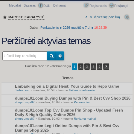
Medaliai
Bazaras
Dirhamai
Greitasis meniu
DUK
Registruotis
Prisijungti
MAROKO KARALYSTĖ
Eiti į išplėstinę paiešką
Dabar:
Penktadienis
●
2026
rugpjūčio 7 d.
●
16:28:39
Peržiūrėti aktyvias temas
Paieška rado 125 atitikmenis(ų)
1
2
3
4
5
Temos
Embarking on a Digital Heist: Your Guide to Repo Game
Jadearson
» šiandien, 10:54 » forume
Tai kas svarbiausia
dumps101.com:Buying Dumps with Pin & Best Cvv Shop 2026
shopdumps87
» šiandien, 10:04 » forume
Personažai
dumps101.com:Top Cvv Dumps Pin Shop - Updated Fresh
Daily & High Quality Online 2026
shopdumps87
» šiandien, 10:03 » forume
Reklamų mainai
dumps101.com:Legit Online Dumps with Pin & Best Cvv
Dumps Shop 2026