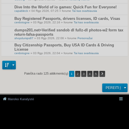
Dive Into the World of io games: Quick Fun for Everyone!
capableck
» 04 Rgp 2026, 07:25 » forume
Tai kas svarbiausia
Buy Registered Passports, drivers licenses, ID cards, Visas
cerdotogne
» 03 Rgp 2026, 22:16 » forume
Tai kas svarbiausia
dumps201.net>Verified ssndob dl fullz-dl photos-w2 form tax
return-fafsa-passports
shopdumps87
» 03 Rgp 2026, 22:06 » forume
Personažai
Buy Citizenship Passports, Buy USA ID Cards & Driving
License
cerdotogne
» 03 Rgp 2026, 22:04 » forume
Tai kas svarbiausia
Paieška rado 125 atitikmenis(ų)
1
2
3
4
5
PEREITI Į
Maroko Karalystė