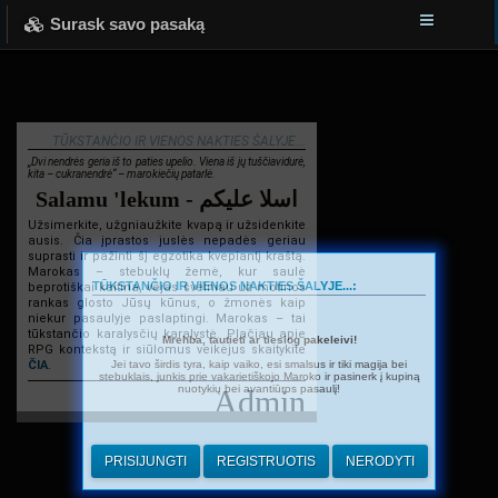
Surask savo pasaką
TŪKSTANČIO IR VIENOS NAKTIES ŠALYJE...
„Dvi nendrės geria iš to paties upelio. Viena iš jų tuščiavidurė,
kita – cukranendrė“ – marokiečių patarlė.
Salamu 'lekum - اسلا عليكم
Užsimerkite, užgniaužkite kvapą ir užsidenkite
ausis. Čia įprastos juslės nepadės geriau
suprasti ir pažinti šį egzotika kvepiantį kraštą.
Marokas – stebuklų žemė, kur saulė
TŪKSTANČIO IR VIENOS NAKTIES ŠALYJE...:
beprotiškai kaitina, vėjas švelniau už motinos
rankas glosto Jūsų kūnus, o žmonės kaip
niekur pasaulyje paslaptingi. Marokas – tai
tūkstančio karalysčių karalystė. Plačiau apie
Mrehba, tautieti ar tiesiog pakeleivi!
RPG kontekstą ir siūlomus veikėjus skaitykite
Jei tavo širdis tyra, kaip vaiko, esi smalsus ir tiki magija bei
ČIA
.
stebuklais, junkis prie vakarietiškojo Maroko ir pasinerk į kupiną
nuotykių bei avantiūros pasaulį!
Admin
PRISIJUNGTI
REGISTRUOTIS
NERODYTI