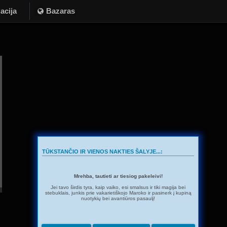
acija
Bazaras
TŪKSTANČIO IR VIENOS NAKTIES ŠALYJE...:
Mrehba, tautieti ar tiesiog pakeleivi!
Jei tavo širdis tyra, kaip vaiko, esi smalsus ir tiki magija bei
stebuklais, junkis prie vakarietiškojo Maroko ir pasinerk į kupiną
nuotykių bei avantiūros pasaulį!