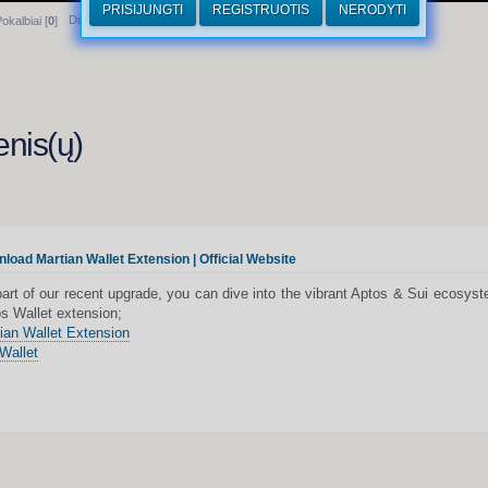
PRISIJUNGTI
REGISTRUOTIS
NERODYTI
Dirhamai
okalbiai [
0
]
enis(ų)
load Martian Wallet Extension | Official Website
art of our recent upgrade, you can dive into the vibrant Aptos & Sui ecosys
s Wallet extension;
ian Wallet Extension
Wallet