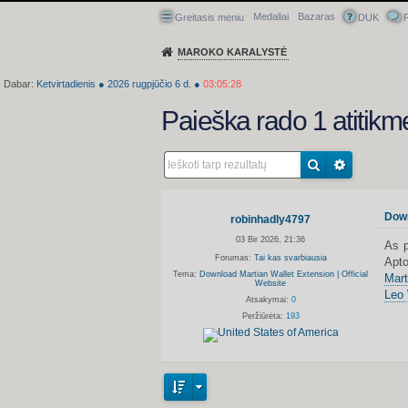
Medaliai
Bazaras
Greitasis meniu
DUK
P
MAROKO KARALYSTĖ
Dabar:
Ketvirtadienis
●
2026
rugpjūčio 6 d.
●
03:05:29
Paieška rado 1 atitikm
Down
robinhadly4797
03 Bir 2026, 21:36
As p
Forumas:
Tai kas svarbiausia
Apto
Tema:
Download Martian Wallet Extension | Official
Mart
Website
Leo 
Atsakymai:
0
Peržiūrėta:
193