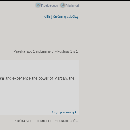
Registruotis
Prisijungti
Eiti į išplėstinę paiešką
Paieška rado 1 atitikmenis(ų) • Puslapis
1
iš
1
tem and experience the power of Martian, the
Rodyti pranešimą
Paieška rado 1 atitikmenis(ų) • Puslapis
1
iš
1