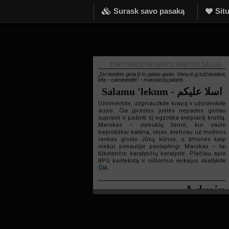
Surask savo pasaką
Situ
TŪKSTANČIO IR VIENOS NAKTIES ŠALYJE...
„Dvi nendrės geria iš to paties upelio. Viena iš jų tuščiavidurė,
kita – cukranendrė“ – marokiečių patarlė.
Salamu 'lekum - اسلا عليكم
Užsimerkite, užgniaužkite kvapą ir užsidenkite
ausis. Čia įprastos juslės nepadės geriau
suprasti ir pažinti šį egzotika kvepiantį kraštą.
Marokas – stebuklų žemė, kur saulė
beprotiškai kaitina, vėjas švelniau už motinos
rankas glosto Jūsų kūnus, o žmonės kaip
niekur pasaulyje paslaptingi. Marokas – tai
tūkstančio karalysčių karalystė. Plačiau apie
RPG kontekstą ir siūlomus veikėjus skaitykite
ČIA
.
Admin