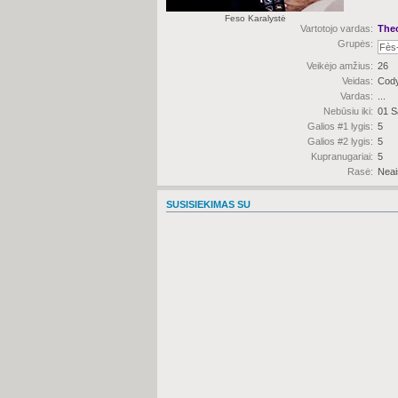
Feso Karalystė
Vartotojo vardas:
The
Grupės:
Veikėjo amžius:
26
Veidas:
Cody
Vardas:
...
Nebūsiu iki:
01 S
Galios #1 lygis:
5
Galios #2 lygis:
5
Kupranugariai:
5
Rasė:
Neai
SUSISIEKIMAS SU