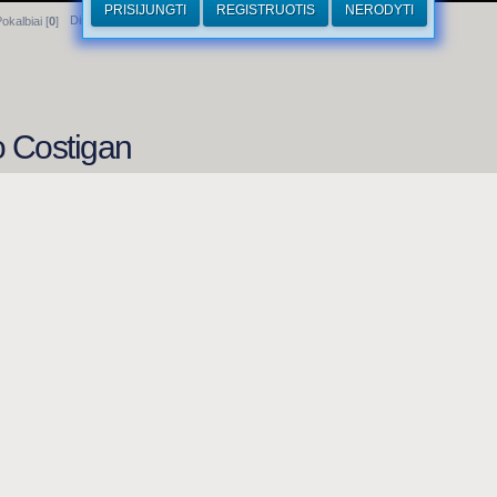
PRISIJUNGTI
REGISTRUOTIS
NERODYTI
Dirhamai
okalbiai [
0
]
o Costigan