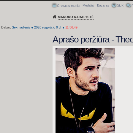
Medaliai
Bazaras
Greitasis meniu
DUK
P
MAROKO KARALYSTĖ
Dabar:
Sekmadienis
●
2026
rugpjūčio 9 d.
●
11:56:50
Aprašo peržiūra - The