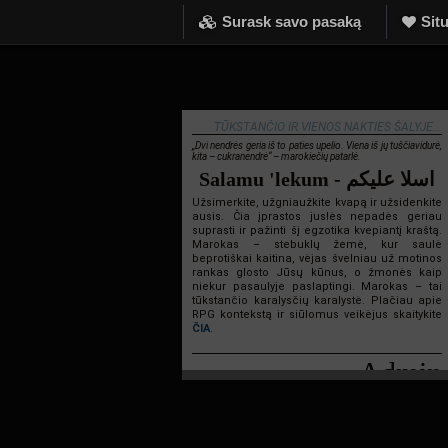
Surask savo pasaką
Situ
TŪKSTANČIO IR VIENOS NAKTIES ŠALYJE...
„Dvi nendrės geria iš to paties upelio. Viena iš jų tuščiavidurė,
kita – cukranendrė“ – marokiečių patarlė.
Salamu 'lekum - اسلا عليكم
Užsimerkite, užgniaužkite kvapą ir užsidenkite
ausis. Čia įprastos juslės nepadės geriau
suprasti ir pažinti šį egzotika kvepiantį kraštą.
Marokas – stebuklų žemė, kur saulė
beprotiškai kaitina, vėjas švelniau už motinos
rankas glosto Jūsų kūnus, o žmonės kaip
niekur pasaulyje paslaptingi. Marokas – tai
tūkstančio karalysčių karalystė. Plačiau apie
RPG kontekstą ir siūlomus veikėjus skaitykite
ČIA
.
Admin