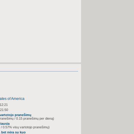
 12:21
 21:50
 vartotojo pranešimų
ranešimų / 0.15 pranešimų per dieną)
biausia
 / 0.57% visų vartotojo pranešimų)
 bet nėra su kuo