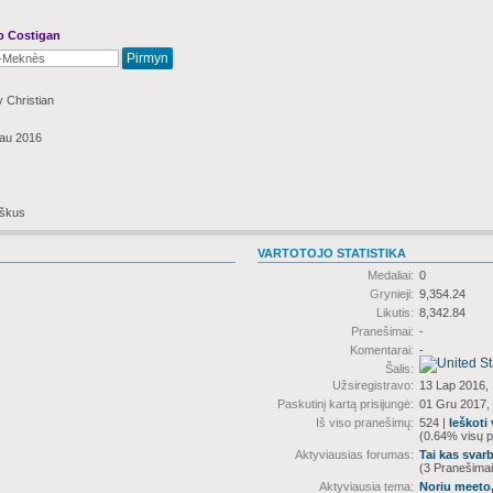
o Costigan
 Christian
au 2016
škus
VARTOTOJO STATISTIKA
Medaliai:
0
Grynieji:
9,354.24
Likutis:
8,342.84
Pranešimai:
-
Komentarai:
-
Šalis:
Užsiregistravo:
13 Lap 2016,
Paskutinį kartą prisijungė:
01 Gru 2017,
Iš viso pranešimų:
524 |
Ieškoti
(0.64% visų p
Aktyviausias forumas:
Tai kas svar
(3 Pranešimai
Aktyviausia tema:
Noriu meeto,