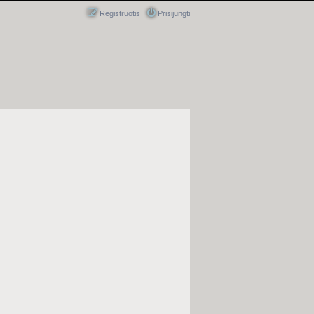
Registruotis
Prisijungti