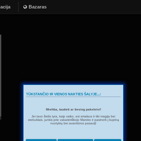
acija
Bazaras
TŪKSTANČIO IR VIENOS NAKTIES ŠALYJE...:
Mrehba, tautieti ar tiesiog pakeleivi!
Jei tavo širdis tyra, kaip vaiko, esi smalsus ir tiki magija bei
stebuklais, junkis prie vakarietiškojo Maroko ir pasinerk į kupiną
nuotykių bei avantiūros pasaulį!