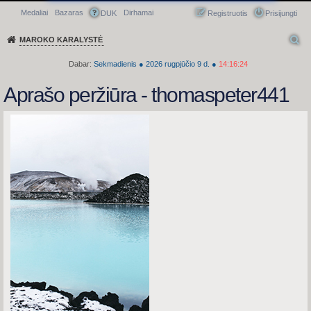
Medaliai
Bazaras
Dirhamai
Greitasis meniu
DUK
Registruotis
Prisijungti
MAROKO KARALYSTĖ
Dabar:
Sekmadienis
●
2026
rugpjūčio 9 d.
●
14:16:25
Aprašo peržiūra - thomaspeter441