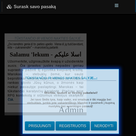
Surask savo pasaką
TŪKSTANČIO IR VIENOS NAKTIES ŠALYJE...
„Dvi nendrės geria iš to paties upelio. Viena iš jų tuščiavidurė,
kita – cukranendrė“ – marokiečių patarlė.
Salamu 'lekum - اسلا عليكم
Užsimerkite, užgniaužkite kvapą ir užsidenkite
ausis. Čia įprastos juslės nepadės geriau
suprasti ir pažinti šį egzotika kvepiantį kraštą.
Marokas – stebuklų žemė, kur saulė
TŪKSTANČIO IR VIENOS NAKTIES ŠALYJE...:
beprotiškai kaitina, vėjas švelniau už motinos
rankas glosto Jūsų kūnus, o žmonės kaip
niekur pasaulyje paslaptingi. Marokas – tai
tūkstančio karalysčių karalystė. Plačiau apie
Mrehba, tautieti ar tiesiog pakeleivi!
RPG kontekstą ir siūlomus veikėjus skaitykite
Jei tavo širdis tyra, kaip vaiko, esi smalsus ir tiki magija bei
ČIA
.
stebuklais, junkis prie vakarietiškojo Maroko ir pasinerk į kupiną
nuotykių bei avantiūros pasaulį!
Admin
PRISIJUNGTI
REGISTRUOTIS
NERODYTI