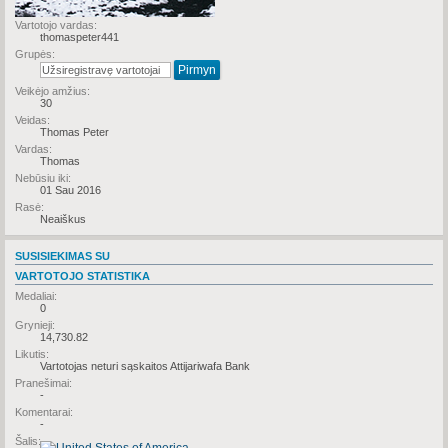
Vartotojo vardas:
thomaspeter441
Grupės:
Veikėjo amžius:
30
Veidas:
Thomas Peter
Vardas:
Thomas
Nebūsiu iki:
01 Sau 2016
Rasė:
Neaiškus
SUSISIEKIMAS SU
VARTOTOJO STATISTIKA
Medaliai:
0
Grynieji:
14,730.82
Likutis:
Vartotojas neturi sąskaitos Attijariwafa Bank
Pranešimai:
-
Komentarai:
-
Šalis: