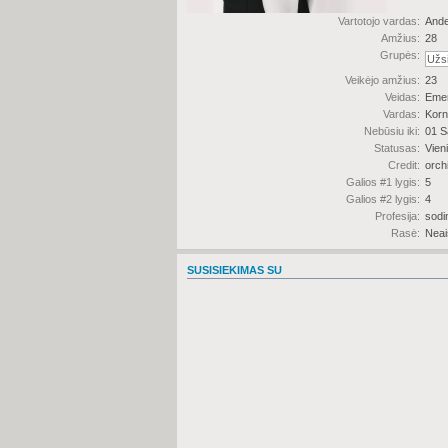
Vartotojo vardas:
And
Amžius:
28
Grupės:
Veikėjo amžius:
23
Veidas:
Emer
Vardas:
Korne
Nebūsiu iki:
01 S
Statusas:
Vien
Credit:
orch
Galios #1 lygis:
5
Galios #2 lygis:
4
Profesija:
sodi
Rasė:
Neai
SUSISIEKIMAS SU