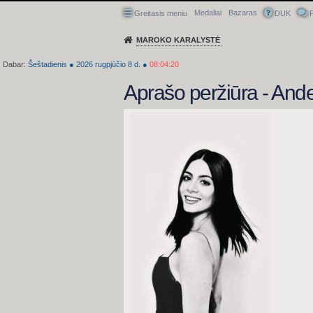
Medaliai
Bazaras
Greitasis meniu
DUK
P
MAROKO KARALYSTĖ
Dabar:
Šeštadienis
●
2026
rugpjūčio 8 d.
●
08:04:21
Aprašo peržiūra - An