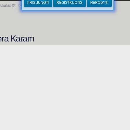
PRISIJUNGTI
REGISTRUOTIS
NERODYTI
Dirhamai
okalbiai [
0
]
dera Karam