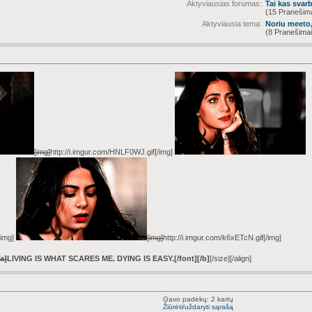
Aktyviausias forumas:
Tai kas svar
(15 Pranešima
Aktyviausia tema:
Noriu meeto,
(8 Pranešimai
[img]
http://i.imgur.com/HNLF0WJ.gif
[/img]
/img]
[img]
http://i.imgur.com/k6xETcN.gif
[/img]
a]
LIVING IS WHAT SCARES ME. DYING IS EASY.
[/font]
[/b]
[/size]
[/align]
Gavo padėkų: 2 kartų
Žiūrėti/uždaryti sąrašą