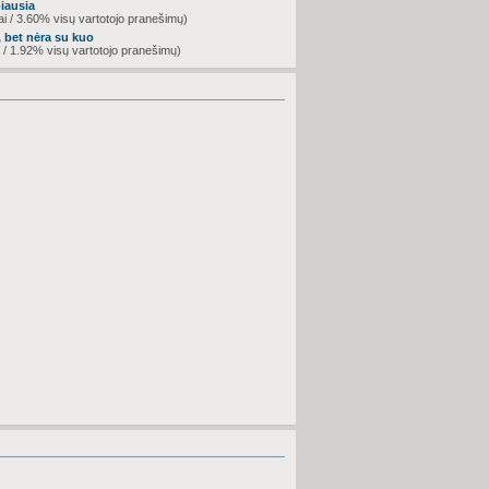
biausia
i / 3.60% visų vartotojo pranešimų)
 bet nėra su kuo
 / 1.92% visų vartotojo pranešimų)