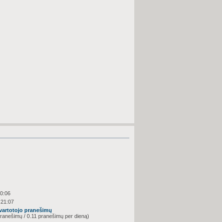
00:06
 21:07
 vartotojo pranešimų
ranešimų / 0.11 pranešimų per dieną)