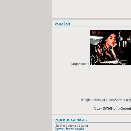
PARAŠAS
[align=center]
[img]
http://i.imgur.com/gSXMr4t.gif
[
[size=85]
[b]
[font=Georgi
PADĖKOS SĄRAŠAS
Išreiškė padėką : 6 kartų
Žiūrėti/uždaryti sąrašą