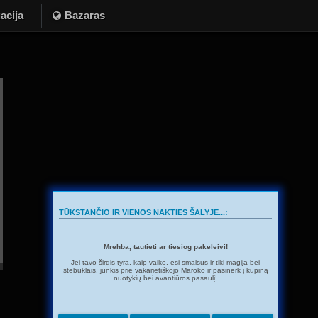
acija
Bazaras
TŪKSTANČIO IR VIENOS NAKTIES ŠALYJE...:
Mrehba, tautieti ar tiesiog pakeleivi!
Jei tavo širdis tyra, kaip vaiko, esi smalsus ir tiki magija bei
stebuklais, junkis prie vakarietiškojo Maroko ir pasinerk į kupiną
nuotykių bei avantiūros pasaulį!