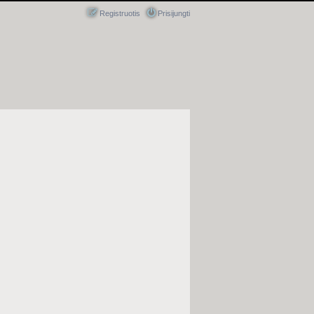
Registruotis
Prisijungti