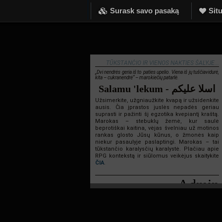
Surask savo pasaką
Situ
TŪKSTANČIO IR VIENOS NAKTIES ŠALYJE...
„Dvi nendrės geria iš to paties upelio. Viena iš jų tuščiavidurė,
kita – cukranendrė“ – marokiečių patarlė.
Salamu 'lekum - اسلا عليكم
Užsimerkite, užgniaužkite kvapą ir užsidenkite
ausis. Čia įprastos juslės nepadės geriau
suprasti ir pažinti šį egzotika kvepiantį kraštą.
Marokas – stebuklų žemė, kur saulė
beprotiškai kaitina, vėjas švelniau už motinos
rankas glosto Jūsų kūnus, o žmonės kaip
niekur pasaulyje paslaptingi. Marokas – tai
tūkstančio karalysčių karalystė. Plačiau apie
RPG kontekstą ir siūlomus veikėjus skaitykite
ČIA
.
Admin