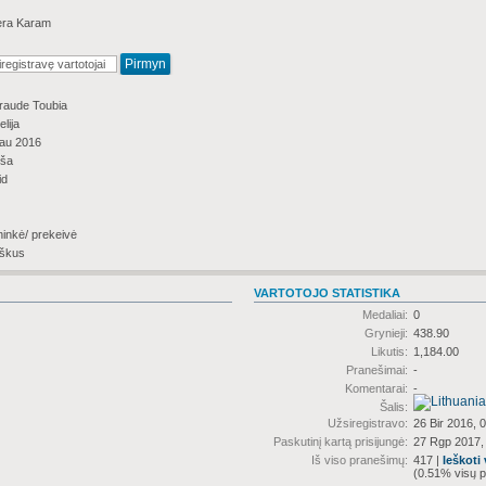
era Karam
aude Toubia
lija
au 2016
iša
id
ninkė/ prekeivė
škus
VARTOTOJO STATISTIKA
Medaliai:
0
Grynieji:
438.90
Likutis:
1,184.00
Pranešimai:
-
Komentarai:
-
Šalis:
Užsiregistravo:
26 Bir 2016, 
Paskutinį kartą prisijungė:
27 Rgp 2017,
Iš viso pranešimų:
417 |
Ieškoti
(0.51% visų p