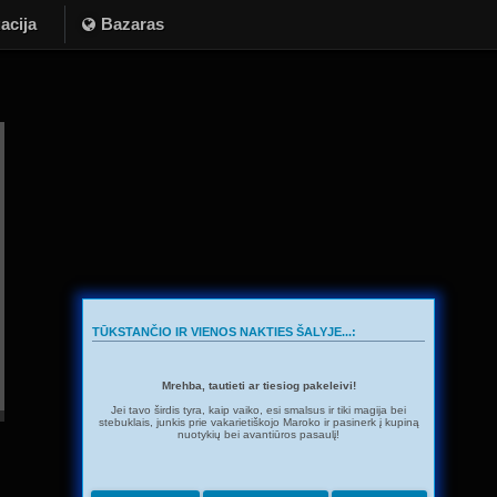
acija
Bazaras
TŪKSTANČIO IR VIENOS NAKTIES ŠALYJE...:
Mrehba, tautieti ar tiesiog pakeleivi!
Jei tavo širdis tyra, kaip vaiko, esi smalsus ir tiki magija bei
stebuklais, junkis prie vakarietiškojo Maroko ir pasinerk į kupiną
nuotykių bei avantiūros pasaulį!