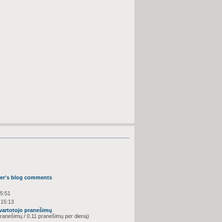
ser's blog comments
15:51
 15:13
 vartotojo pranešimų
ranešimų / 0.11 pranešimų per dieną)