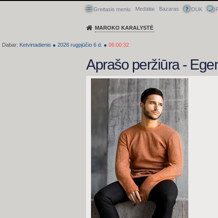
Medaliai
Bazaras
Greitasis meniu
DUK
P
MAROKO KARALYSTĖ
Dabar:
Ketvirtadienis
●
2026
rugpjūčio 6 d.
●
06:00:33
Aprašo peržiūra - Eg