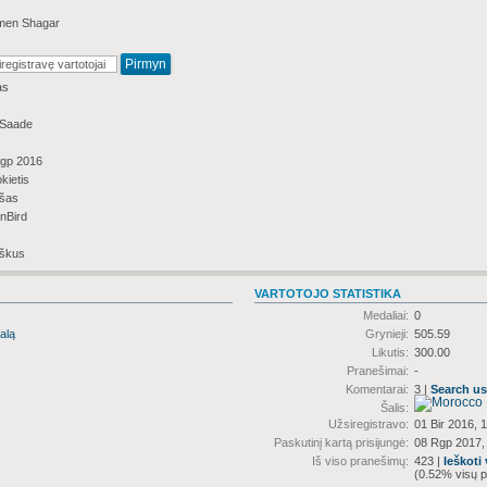
men Shagar
as
 Saade
gp 2016
kietis
išas
nBird
škus
VARTOTOJO STATISTIKA
Medaliai:
0
alą
Grynieji:
505.59
Likutis:
300.00
Pranešimai:
-
Komentarai:
3 |
Search u
Šalis:
Užsiregistravo:
01 Bir 2016, 
Paskutinį kartą prisijungė:
08 Rgp 2017,
Iš viso pranešimų:
423 |
Ieškoti
(0.52% visų p