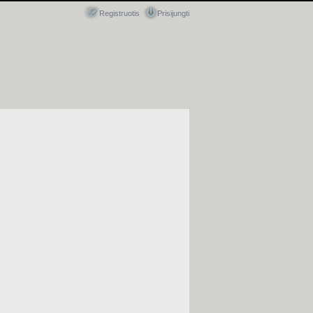
Registruotis
Prisijungti