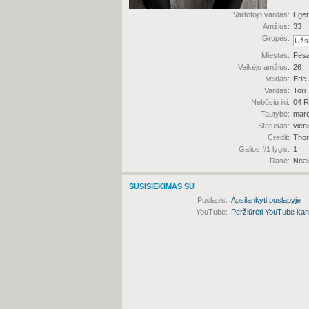
Vartotojo vardas:
Ege
Amžius:
33
Grupės:
Miestas:
Fes
Veikėjo amžius:
26
Veidas:
Eric
Vardas:
Tori
Nebūsiu iki:
04 R
Tautybė:
maro
Statusas:
vien
Credit:
Thor
Galios #1 lygis:
1
Rasė:
Neai
SUSISIEKIMAS SU
Puslapis:
Apsilankyti puslapyje
YouTube:
Peržiūrėti YouTube kan