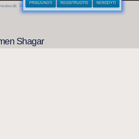
PRISIJUNGTI
REGISTRUOTIS
NERODYTI
Dirhamai
okalbiai [
0
]
emen Shagar