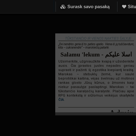
Surask savo pasaką
Situ
TŪKSTANČIO IR VIENOS NAKTIES ŠALYJE...
„Dvi nendrės geria iš to paties upelio. Viena iš jų tuščiavidurė,
kita – cukranendrė“ – marokiečių patarlė.
Salamu 'lekum - اسلا عليكم
Užsimerkite, užgniaužkite kvapą ir užsidenkite
ausis. Čia įprastos juslės nepadės geriau
suprasti ir pažinti šį egzotika kvepiantį kraštą.
Marokas – stebuklų žemė, kur saulė
beprotiškai kaitina, vėjas švelniau už motinos
rankas glosto Jūsų kūnus, o žmonės kaip
niekur pasaulyje paslaptingi. Marokas – tai
tūkstančio karalysčių karalystė. Plačiau apie
RPG kontekstą ir siūlomus veikėjus skaitykite
ČIA
.
Admin