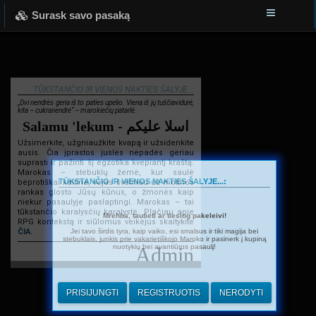
Surask savo pasaką
TŪKSTANČIO IR VIENOS NAKTIES ŠALYJE...
„Dvi nendrės geria iš to paties upelio. Viena iš jų tuščiavidurė,
kita – cukranendrė“ – marokiečių patarlė.
Salamu 'lekum - اسلا عليكم
Užsimerkite, užgniaužkite kvapą ir užsidenkite
ausis. Čia įprastos juslės nepadės geriau
suprasti ir pažinti šį egzotika kvepiantį kraštą.
Marokas – stebuklų žemė, kur saulė
TŪKSTANČIO IR VIENOS NAKTIES ŠALYJE...:
beprotiškai kaitina, vėjas švelniau už motinos
rankas glosto Jūsų kūnus, o žmonės kaip
niekur pasaulyje paslaptingi. Marokas – tai
tūkstančio karalysčių karalystė. Plačiau apie
Mrehba, tautieti ar tiesiog pakeleivi!
RPG kontekstą ir siūlomus veikėjus skaitykite
Jei tavo širdis tyra, kaip vaiko, esi smalsus ir tiki magija bei
ČIA
.
stebuklais, junkis prie vakarietiškojo Maroko ir pasinerk į kupiną
nuotykių bei avantiūros pasaulį!
Admin
PRISIJUNGTI
REGISTRUOTIS
NERODYTI