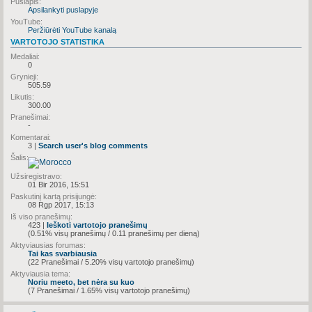
Puslapis:
Apsilankyti puslapyje
YouTube:
Peržiūrėti YouTube kanalą
VARTOTOJO STATISTIKA
Medaliai:
0
Grynieji:
505.59
Likutis:
300.00
Pranešimai:
-
Komentarai:
3 |
Search user's blog comments
Šalis:
Užsiregistravo:
01 Bir 2016, 15:51
Paskutinį kartą prisijungė:
08 Rgp 2017, 15:13
Iš viso pranešimų:
423 |
Ieškoti vartotojo pranešimų
(0.51% visų pranešimų / 0.11 pranešimų per dieną)
Aktyviausias forumas:
Tai kas svarbiausia
(22 Pranešimai / 5.20% visų vartotojo pranešimų)
Aktyviausia tema:
Noriu meeto, bet nėra su kuo
(7 Pranešimai / 1.65% visų vartotojo pranešimų)