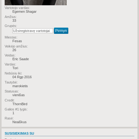
Vartotojo vardas:
Egemen Shagar
Amžius:
33
Grupės:
Miestas:
Fesas
Veikėjo amžius:
26
Veidas:
Eric Saade
Vardas:
Tori
Nebūsiu iki:
04 Rgp 2016
Tautybė:
marokietis
Statusas:
vienišas
Credit:
ThornBird
Galios #1 lygis:
1
Rasė:
Neaiškus
SUSISIEKIMAS SU