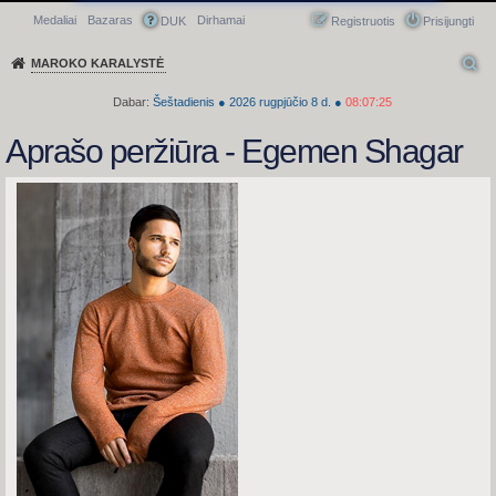
Medaliai
Bazaras
Dirhamai
Greitasis meniu
DUK
Registruotis
Prisijungti
MAROKO KARALYSTĖ
Dabar:
Šeštadienis
●
2026
rugpjūčio 8 d.
●
08:07:26
Aprašo peržiūra - Egemen Shagar