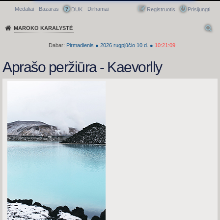
Medaliai
Bazaras
Dirhamai
Greitasis meniu
DUK
Registruotis
Prisijungti
MAROKO KARALYSTĖ
Dabar:
Pirmadienis
●
2026
rugpjūčio 10 d.
●
10:21:09
Aprašo peržiūra - Kaevorlly