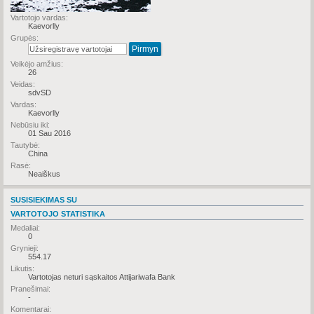
Vartotojo vardas:
Kaevorlly
Grupės:
Veikėjo amžius:
26
Veidas:
sdvSD
Vardas:
Kaevorlly
Nebūsiu iki:
01 Sau 2016
Tautybė:
China
Rasė:
Neaiškus
SUSISIEKIMAS SU
VARTOTOJO STATISTIKA
Medaliai:
0
Grynieji:
554.17
Likutis:
Vartotojas neturi sąskaitos Attijariwafa Bank
Pranešimai:
-
Komentarai: