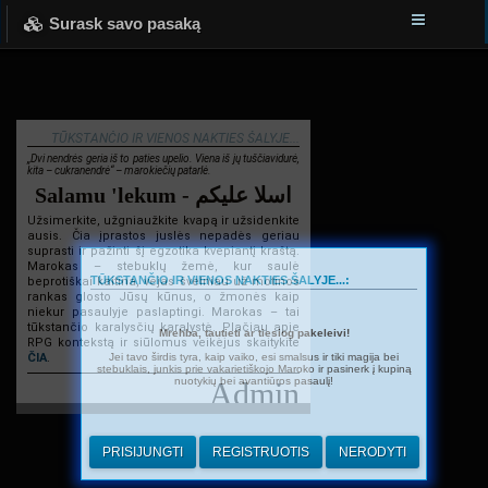
Surask savo pasaką
TŪKSTANČIO IR VIENOS NAKTIES ŠALYJE...
„Dvi nendrės geria iš to paties upelio. Viena iš jų tuščiavidurė,
kita – cukranendrė“ – marokiečių patarlė.
Salamu 'lekum - اسلا عليكم
Užsimerkite, užgniaužkite kvapą ir užsidenkite
ausis. Čia įprastos juslės nepadės geriau
suprasti ir pažinti šį egzotika kvepiantį kraštą.
Marokas – stebuklų žemė, kur saulė
TŪKSTANČIO IR VIENOS NAKTIES ŠALYJE...:
beprotiškai kaitina, vėjas švelniau už motinos
rankas glosto Jūsų kūnus, o žmonės kaip
niekur pasaulyje paslaptingi. Marokas – tai
tūkstančio karalysčių karalystė. Plačiau apie
Mrehba, tautieti ar tiesiog pakeleivi!
RPG kontekstą ir siūlomus veikėjus skaitykite
Jei tavo širdis tyra, kaip vaiko, esi smalsus ir tiki magija bei
ČIA
.
stebuklais, junkis prie vakarietiškojo Maroko ir pasinerk į kupiną
nuotykių bei avantiūros pasaulį!
Admin
PRISIJUNGTI
REGISTRUOTIS
NERODYTI