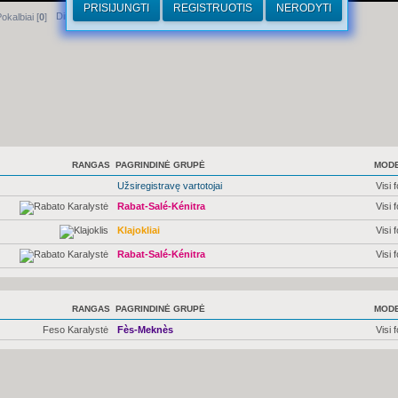
PRISIJUNGTI
REGISTRUOTIS
NERODYTI
Dirhamai
okalbiai [
0
]
RANGAS
PAGRINDINĖ GRUPĖ
MODE
Užsiregistravę vartotojai
Visi 
Rabat-Salé-Kénitra
Visi 
Klajokliai
Visi 
Rabat-Salé-Kénitra
Visi 
RANGAS
PAGRINDINĖ GRUPĖ
MODE
Feso Karalystė
Fès-Meknès
Visi 