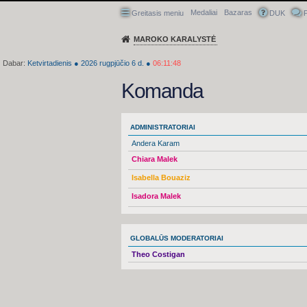
Medaliai
Bazaras
Greitasis meniu
DUK
P
MAROKO KARALYSTĖ
Dabar:
Ketvirtadienis
●
2026
rugpjūčio 6 d.
●
06:11:49
Komanda
ADMINISTRATORIAI
Andera Karam
Chiara Malek
Isabella Bouaziz
Isadora Malek
GLOBALŪS MODERATORIAI
Theo Costigan