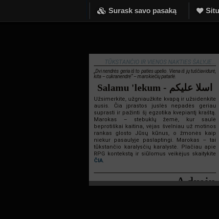
Surask savo pasaką
Situ
TŪKSTANČIO IR VIENOS NAKTIES ŠALYJE...
„Dvi nendrės geria iš to paties upelio. Viena iš jų tuščiavidurė,
kita – cukranendrė“ – marokiečių patarlė.
Salamu 'lekum - اسلا عليكم
Užsimerkite, užgniaužkite kvapą ir užsidenkite
ausis. Čia įprastos juslės nepadės geriau
suprasti ir pažinti šį egzotika kvepiantį kraštą.
Marokas – stebuklų žemė, kur saulė
beprotiškai kaitina, vėjas švelniau už motinos
rankas glosto Jūsų kūnus, o žmonės kaip
niekur pasaulyje paslaptingi. Marokas – tai
tūkstančio karalysčių karalystė. Plačiau apie
RPG kontekstą ir siūlomus veikėjus skaitykite
ČIA
.
Admin