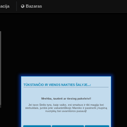
acija
Bazaras
TŪKSTANČIO IR VIENOS NAKTIES ŠALYJE...:
Mrehba, tautieti ar tiesiog pakeleivi!
Jei tavo širdis tyra, kaip vaiko, esi smalsus ir tiki magija bei
stebuklais, junkis prie vakarietiškojo Maroko ir pasinerk į kupiną
nuotykių bei avantiūros pasaulį!