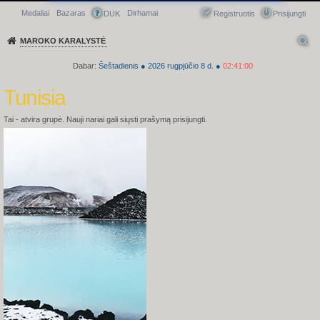
Medaliai
Bazaras
Dirhamai
Greitasis meniu
DUK
Registruotis
Prisijungti
MAROKO KARALYSTĖ
Dabar:
Šeštadienis
●
2026
rugpjūčio 8 d.
●
02:41:00
Tunisia
Tai - atvira grupė. Nauji nariai gali siųsti prašymą prisijungti.