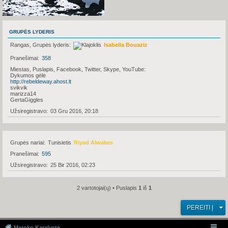
GRUPĖS LYDERIS
Rangas, Grupės lyderis
Isabella Bouaziz
Pranešimai
358
Miestas, Puslapis, Facebook, Twitter, Skype, YouTube
Dykumos gėlė
http://rebeldeway.ahost.lt
svikvik
marizza14
GertaGiggles
Užsiregistravo
03 Gru 2016, 20:18
Grupės nariai
Tunisietis
Riyad Alwakes
Pranešimai
595
Užsiregistravo
25 Bir 2016, 02:23
2 vartotojai(ų) • Puslapis
1
iš
1
PEREITI Į
Maroko Karalystė