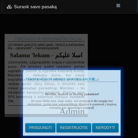
Surask savo pasaką
TŪKSTANČIO IR VIENOS NAKTIES ŠALYJE...
„Dvi nendrės geria iš to paties upelio. Viena iš jų tuščiavidurė,
kita – cukranendrė“ – marokiečių patarlė.
Salamu 'lekum - اسلا عليكم
Užsimerkite, užgniaužkite kvapą ir užsidenkite
ausis. Čia įprastos juslės nepadės geriau
suprasti ir pažinti šį egzotika kvepiantį kraštą.
Marokas – stebuklų žemė, kur saulė
TŪKSTANČIO IR VIENOS NAKTIES ŠALYJE...:
beprotiškai kaitina, vėjas švelniau už motinos
rankas glosto Jūsų kūnus, o žmonės kaip
niekur pasaulyje paslaptingi. Marokas – tai
tūkstančio karalysčių karalystė. Plačiau apie
Mrehba, tautieti ar tiesiog pakeleivi!
RPG kontekstą ir siūlomus veikėjus skaitykite
Jei tavo širdis tyra, kaip vaiko, esi smalsus ir tiki magija bei
ČIA
.
stebuklais, junkis prie vakarietiškojo Maroko ir pasinerk į kupiną
nuotykių bei avantiūros pasaulį!
Admin
PRISIJUNGTI
REGISTRUOTIS
NERODYTI