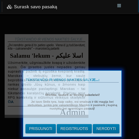
Surask savo pasaką
TŪKSTANČIO IR VIENOS NAKTIES ŠALYJE...
„Dvi nendrės geria iš to paties upelio. Viena iš jų tuščiavidurė,
kita – cukranendrė“ – marokiečių patarlė.
Salamu 'lekum - اسلا عليكم
Užsimerkite, užgniaužkite kvapą ir užsidenkite
ausis. Čia įprastos juslės nepadės geriau
suprasti ir pažinti šį egzotika kvepiantį kraštą.
Marokas – stebuklų žemė, kur saulė
TŪKSTANČIO IR VIENOS NAKTIES ŠALYJE...:
beprotiškai kaitina, vėjas švelniau už motinos
rankas glosto Jūsų kūnus, o žmonės kaip
niekur pasaulyje paslaptingi. Marokas – tai
tūkstančio karalysčių karalystė. Plačiau apie
Mrehba, tautieti ar tiesiog pakeleivi!
RPG kontekstą ir siūlomus veikėjus skaitykite
Jei tavo širdis tyra, kaip vaiko, esi smalsus ir tiki magija bei
ČIA
.
stebuklais, junkis prie vakarietiškojo Maroko ir pasinerk į kupiną
nuotykių bei avantiūros pasaulį!
Admin
PRISIJUNGTI
REGISTRUOTIS
NERODYTI