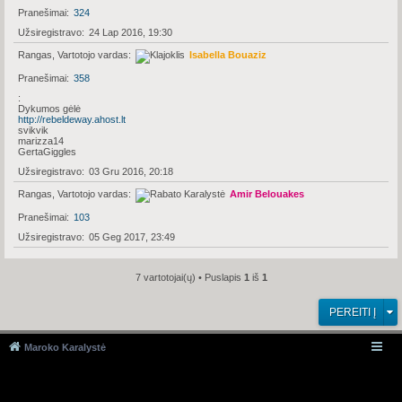
Pranešimai
324
Užsiregistravo
24 Lap 2016, 19:30
Rangas, Vartotojo vardas
Isabella Bouaziz
Pranešimai
358
Dykumos gėlė
http://rebeldeway.ahost.lt
svikvik
marizza14
GertaGiggles
Užsiregistravo
03 Gru 2016, 20:18
Rangas, Vartotojo vardas
Amir Belouakes
Pranešimai
103
Užsiregistravo
05 Geg 2017, 23:49
7 vartotojai(ų) • Puslapis
1
iš
1
PEREITI Į
Maroko Karalystė