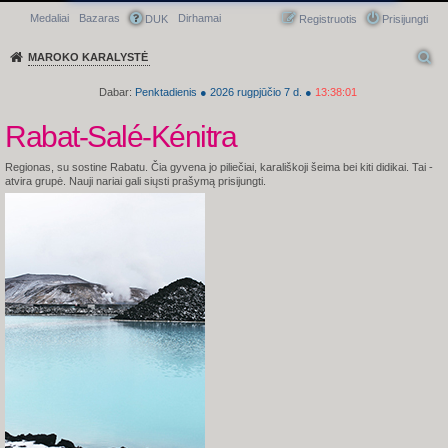
Medaliai
Bazaras
Dirhamai
Greitasis meniu
DUK
Registruotis
Prisijungti
MAROKO KARALYSTĖ
Dabar:
Penktadienis
●
2026
rugpjūčio 7 d.
●
13:38:01
Rabat-Salé-Kénitra
Regionas, su sostine Rabatu. Čia gyvena jo piliečiai, karališkoji šeima bei kiti didikai.
Tai -
atvira grupė. Nauji nariai gali siųsti prašymą prisijungti.