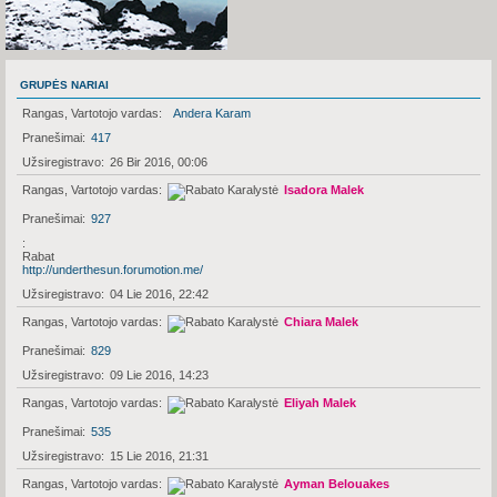
GRUPĖS NARIAI
Rangas, Vartotojo vardas
Andera Karam
Pranešimai
417
Užsiregistravo
26 Bir 2016, 00:06
Rangas, Vartotojo vardas
Isadora Malek
Pranešimai
927
Rabat
http://underthesun.forumotion.me/
Užsiregistravo
04 Lie 2016, 22:42
Rangas, Vartotojo vardas
Chiara Malek
Pranešimai
829
Užsiregistravo
09 Lie 2016, 14:23
Rangas, Vartotojo vardas
Eliyah Malek
Pranešimai
535
Užsiregistravo
15 Lie 2016, 21:31
Rangas, Vartotojo vardas
Ayman Belouakes