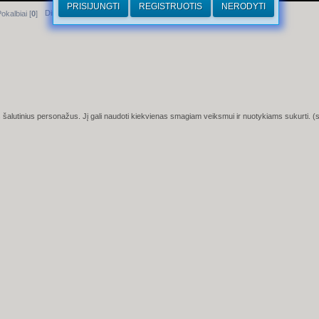
PRISIJUNGTI
REGISTRUOTIS
NERODYTI
Dirhamai
okalbiai [
0
]
tus šalutinius personažus. Jį gali naudoti kiekvienas smagiam veiksmui ir nuotykiams sukurti. 