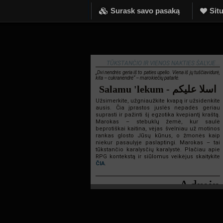
Surask savo pasaką
Situ
TŪKSTANČIO IR VIENOS NAKTIES ŠALYJE...
„Dvi nendrės geria iš to paties upelio. Viena iš jų tuščiavidurė,
kita – cukranendrė“ – marokiečių patarlė.
Salamu 'lekum - اسلا عليكم
Užsimerkite, užgniaužkite kvapą ir užsidenkite
ausis. Čia įprastos juslės nepadės geriau
suprasti ir pažinti šį egzotika kvepiantį kraštą.
Marokas – stebuklų žemė, kur saulė
beprotiškai kaitina, vėjas švelniau už motinos
rankas glosto Jūsų kūnus, o žmonės kaip
niekur pasaulyje paslaptingi. Marokas – tai
tūkstančio karalysčių karalystė. Plačiau apie
RPG kontekstą ir siūlomus veikėjus skaitykite
ČIA
.
Admin