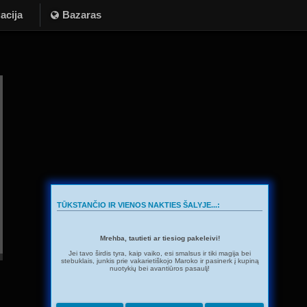
acija
Bazaras
TŪKSTANČIO IR VIENOS NAKTIES ŠALYJE...:
Mrehba, tautieti ar tiesiog pakeleivi!
Jei tavo širdis tyra, kaip vaiko, esi smalsus ir tiki magija bei
stebuklais, junkis prie vakarietiškojo Maroko ir pasinerk į kupiną
nuotykių bei avantiūros pasaulį!