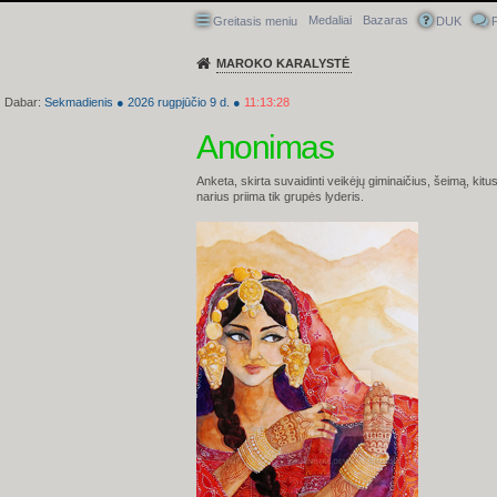
Medaliai
Bazaras
Greitasis meniu
DUK
P
MAROKO KARALYSTĖ
Dabar:
Sekmadienis
●
2026
rugpjūčio 9 d.
●
11:13:29
Anonimas
Anketa, skirta suvaidinti veikėjų giminaičius, šeimą, ki
narius priima tik grupės lyderis.