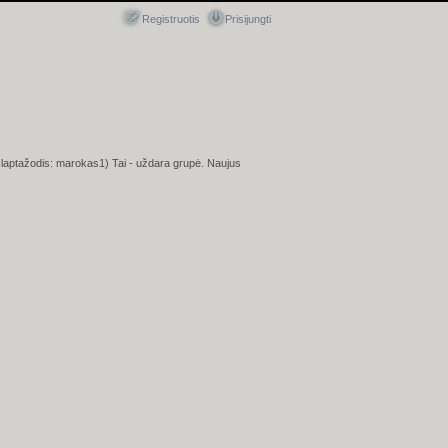
Registruotis
Prisijungti
(slaptažodis: marokas1)
Tai - uždara grupė. Naujus