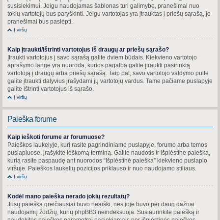
susisiekimui. Jeigu naudojamas šablonas turi galimybę, pranešimai nuo
tokių vartotojų bus paryškinti. Jeigu vartotojas yra įtrauktas į priešų sąrašą, jo
pranešimai bus paslėpti.
Į viršų
Kaip įtraukti/ištrinti vartotojus iš draugų ar priešų sąrašo?
Įtraukti vartotojus į savo sąrašą galite dviem būdais. Kiekvieno vartotojo
aprašymo lange yra nuoroda, kurios pagalba galite įtraukti pasirinktą
vartotoją į draugų arba priešų sąrašą. Taip pat, savo vartotojo valdymo pulte
galite įtraukti dalyvius įrašydami jų vartotojų vardus. Tame pačiame puslapyje
galite ištrinti vartotojus iš sąrašo.
Į viršų
Paieška forume
Kaip ieškoti forume ar forumuose?
Paieškos laukelyje, kurį rasite pagrindiniame puslapyje, forumo arba temos
puslapiuose, įrašykite ieškomą terminą. Galite naudotis ir išplėstine paieška,
kurią rasite paspaudę ant nuorodos “Išplėstinė paieška” kiekvieno puslapio
viršuje. Paieškos laukelių pozicijos priklauso ir nuo naudojamo stiliaus.
Į viršų
Kodėl mano paieška nerado jokių rezultatų?
Jūsų paieška greičiausiai buvo neaiški, nes joje buvo per daug dažnai
naudojamų žodžių, kurių phpBB3 neindeksuoja. Susiaurinkite paiešką ir
naudokitės paieškos parametrai pasiekiamais per išplėstinės paieškos