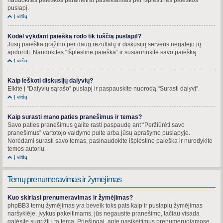
puslapį.
Į viršų
Kodėl vykdant paiešką rodo tik tuščią puslapį!?
Jūsų paieška grąžino per daug rezultatų ir diskusijų serveris negalėjo jų
apdoroti. Naudokitės “Išplėstine paieška” ir susiaurinkite savo paiešką.
Į viršų
Kaip ieškoti diskusijų dalyvių?
Eikite į “Dalyvių sąrašo” puslapį ir paspauskite nuorodą “Surasti dalyvį”.
Į viršų
Kaip surasti mano paties pranešimus ir temas?
Savo paties pranešimus galite rasti paspaudę ant “Peržiūrėti savo
pranešimus” vartotojo valdymo pulte arba jūsų aprašymo puslapyje.
Norėdami surasti savo temas, pasinaudokite išplėstine paieška ir nurodykite
temos autorių.
Į viršų
Temų prenumeravimas ir žymėjimas
Kuo skiriasi prenumeravimas ir žymėjimas?
phpBB3 temų žymėjimas yra beveik toks pats kaip ir puslapių žymėjimas
naršyklėje. Įvykus pakeitimams, jūs negausite pranešimo, tačiau visada
galėsite sugrįžti į tą temą. Priešingai, apie pasikeitimus prenumeruojamose