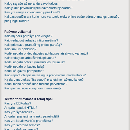
Kalbų sąraše aš nerandu savo kalbos!
Kaip įsidėti paveikslėlį prie savo vartotojo vardo?
Kas yra rangas ir kaip man jį pasikeisti?
Kai paspaudžiu ant kurio nors vartotojo elektroninio pašto adreso, manęs paprašo
prisijungti. Kodėl?
Rašymo veiksmai
Kaip ką nors parašyti į diskusijas?
Kaip redaguoti arba ištrinti pranešimą?
Kaip prie savo pranešimų pridėti parašą?
Kaip sukurti apklausą?
Kodėl negaliu pridėti daugiau apklausos atsakymų variantų?
Kaip redaguoti arba ištrinti apklausą?
Kodėl negaliu patekti į kai kuriuos forumus?
Kodėl negaliu prikabinti failų?
Kodėl aš gavau perspėjimą?
Kaip raportuoti apie neteisingus pranešimus moderatoriui?
Ką daro mygtukas “Išsaugoti” pranešimo rašymo lange?
Kodėl mano pranešimas turi būti patvirtintas?
Kaip priminti apie kurią nors mano temą?
Teksto formavimas ir temų tipai
Kas yra BBKodas?
Ar galiu naudoti HTML?
Kas yra šypsenėlės?
Ar galiu į pranešimą įtraukti paveikslėlį?
Kas yra labai svarbūs pranešimai?
Kas yra svarbios temos?
Kas yra dažnos temos?