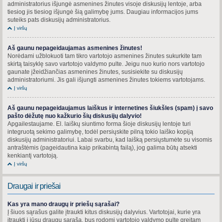
administratorius išjungė asmenines žinutes visoje diskusijų lentoje, arba
tiesiog jis tiesiog išjungė šią galimybę jums. Daugiau informacijos jums
suteiks pats diskusijų administratorius.
Į viršų
Aš gaunu nepageidaujamas asmenines žinutes!
Norėdami užblokuoti tam tikro vartotojo asmenines žinutes sukurkite tam
skirtą taisyklę savo vartotojo valdymo pulte. Jeigu nuo kurio nors vartotojo
gaunate įžeidžiančias asmenines žinutes, susisiekite su diskusijų
administratoriumi. Jis gali išjungti asmenines žinutes tokiems vartotojams.
Į viršų
Aš gaunu nepageidaujamus laiškus ir internetines šiukšles (spam) į savo
pašto dėžutę nuo kažkurio šių diskusijų dalyvio!
Apgailestaujame. El. laiškų siuntimo forma šioje diskusijų lentoje turi
integruotą sekimo galimybę, todėl persiųskite pilną tokio laiško kopiją
diskusijų administratoriui. Labai svarbu, kad laišką persiųstumėte su visomis
antraštėmis (pageidautina kaip prikabintą failą), jog galima būtų atsekti
kenkiantį vartotoją.
Į viršų
Draugai ir priešai
Kas yra mano draugų ir priešų sąrašai?
Į šiuos sąrašus galite įtraukti kitus diskusijų dalyvius. Vartotojai, kurie yra
įtraukti į jūsų draugų sąrašą, bus rodomi vartotojo valdymo pulte greitam