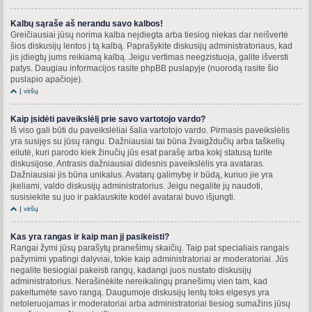
Kalbų sąraše aš nerandu savo kalbos!
Greičiausiai jūsų norima kalba neįdiegta arba tiesiog niekas dar neišvertė
šios diskusijų lentos į tą kalbą. Paprašykite diskusijų administratoriaus, kad
jis įdiegtų jums reikiamą kalbą. Jeigu vertimas neegzistuoja, galite išversti
patys. Daugiau informacijos rasite phpBB puslapyje (nuorodą rasite šio
puslapio apačioje).
Į viršų
Kaip įsidėti paveikslėlį prie savo vartotojo vardo?
Iš viso gali būti du paveikslėliai šalia vartotojo vardo. Pirmasis paveikslėlis
yra susijęs su jūsų rangu. Dažniausiai tai būna žvaigždučių arba taškelių
eilutė, kuri parodo kiek žinučių jūs esat parašę arba kokį statusą turite
diskusijose. Antrasis dažniausiai didesnis paveikslėlis yra avataras.
Dažniausiai jis būna unikalus. Avatarų galimybę ir būdą, kuriuo jie yra
įkeliami, valdo diskusijų administratorius. Jeigu negalite jų naudoti,
susisiekite su juo ir paklauskite kodėl avatarai buvo išjungti.
Į viršų
Kas yra rangas ir kaip man jį pasikeisti?
Rangai žymi jūsų parašytų pranešimų skaičių. Taip pat specialiais rangais
pažymimi ypatingi dalyviai, tokie kaip administratoriai ar moderatoriai. Jūs
negalite tiesiogiai pakeisti rangų, kadangi juos nustato diskusijų
administratorius. Nerašinėkite nereikalingų pranešimų vien tam, kad
pakeltumėte savo rangą. Daugumoje diskusijų lentų toks elgesys yra
netoleruojamas ir moderatoriai arba administratoriai tiesiog sumažins jūsų