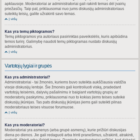
apklausoje. Moderatoriai ar administratoriai gali rakinti temas dėl įvairių
priežasčių. Taip pat, priklausomai nuo jums diskusijų administratoriaus
suteiktų teisių, galite užrakinti savo temas.
Į viršų
Kas yra temų piktogramos?
Temų piktogramos yra autoriaus pasirinktas paveikslėlis, kuris apibūdina
temos turinį. Galimybę naudoti temų piktogramas nustato diskusijų
administratorius.
Į viršų
Vartotojų lygiai ir grupės
Kas yra administratoriai?
Administratoriai - tai žmonės, kuriems buvo suteikta aukščiausia valdžia
visoje diskusijų lentoje. Šie žmonės gali kontroliuoti viską, pradedant
vartotojų teisėmis, dalyvių pašalinimu ir baigiant vartotojų grupių ar
moderatorių paskyrimu, priklausomai nuo to kokias jiems teises suteikė
diskusijų įkūrėjas. Tas pats diskusijų įkūrėjas jiems gali suteikti pilnas
moderatoriaus teises visuose forumuose.
Į viršų
Kas yra moderatoriai?
Moderatoriai yra asmenys (arba grupė asmenų), kurie prižiūri diskusijas
diena po dienos. Jie gali redaguoti arba trinti pranešimus, užrakinti, atrakinti,
perkelti, ištrinti arba išskirti temas. Pagrinde moderatoriai prižiūri, kad dalyviai