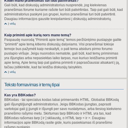
Kodėl mano pranešimas turi būti patvirtintas?
Gali būti, kad diskusijų administratorius nusprendė, jog kiekvienas
pranešimas forume kuriame rašote turi būti patvirtintas. Taip pat gali būti, kad
administratorius paskyrė jus grupei, kurios pranešimai turi būti patvirtinti.
Daugiau informacijos gausite kreipdamiesi į diskusijų administratorių.
Į viršų
Kaip priminti apie kurią nors mano temą?
Paspaudę nuorodą “Priminti apie temą” temos peržiūrėjimo puslapyje galite
"priminti" apie temą kitiems diskusijų dalyviams. Visi pranešimai tokioje
temoje bus pažymėti kaip neskaityti, o pati tema atsidurs pirmo forumo
puslapio viršuje. Jeigu nuorodos nematote, gali būti, kad temų priminimas
yra išjungtas arba nepasiektas laiko tarpas, nuo kuriuo leidžiama priminti
apie temą. Apie temą taip pat galima priminti ir paprasčiausiai atsakant į ją,
tačiau įsitikinkite, kad tai leidžia diskusijų taisyklės.
Į viršų
Teksto formavimas ir temų tipai
Kas yra BBKodas?
BBKodas - tai specialus kodas labai primenantis HTML. Globaliai BBKodą
gali išjungti/įjungti administratorius. Jeigu BBKodas įjungtas, paprasti
vartotojai gali jį įjungti ir išjungti per savo nustatymus, arba tiesiog kiekvieno
pranešimo rašymo metu. Skirtumas tarp BBKodo ir HTML yra tas, kad
BBKodas rašomas tarp [ ir ] skliaustų, o HTML tarp < ir >. Daugiau
informacijos apie BBKodą rasite gide, kuris pasiekiamas iš pranešimo
rašymo puslapio.