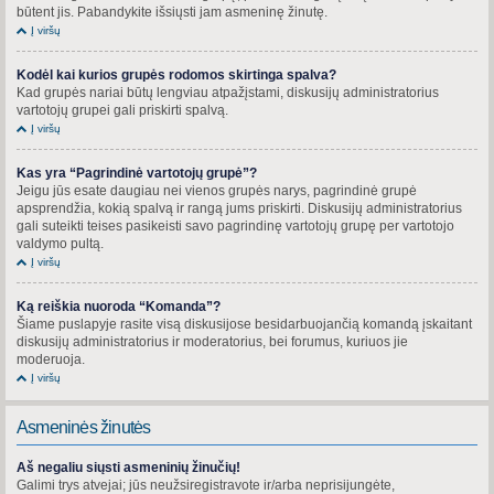
būtent jis. Pabandykite išsiųsti jam asmeninę žinutę.
Į viršų
Kodėl kai kurios grupės rodomos skirtinga spalva?
Kad grupės nariai būtų lengviau atpažįstami, diskusijų administratorius
vartotojų grupei gali priskirti spalvą.
Į viršų
Kas yra “Pagrindinė vartotojų grupė”?
Jeigu jūs esate daugiau nei vienos grupės narys, pagrindinė grupė
apsprendžia, kokią spalvą ir rangą jums priskirti. Diskusijų administratorius
gali suteikti teises pasikeisti savo pagrindinę vartotojų grupę per vartotojo
valdymo pultą.
Į viršų
Ką reiškia nuoroda “Komanda”?
Šiame puslapyje rasite visą diskusijose besidarbuojančią komandą įskaitant
diskusijų administratorius ir moderatorius, bei forumus, kuriuos jie
moderuoja.
Į viršų
Asmeninės žinutės
Aš negaliu siųsti asmeninių žinučių!
Galimi trys atvejai; jūs neužsiregistravote ir/arba neprisijungėte,