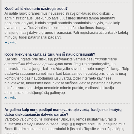
Kodėl aš iš viso turiu užsiregistruoti?
Ar galite rašyti pranešimus neužsiregistravę priklauso nuo diskusijų
administratoriaus. Bet kuriuo atveju, užsiregistravus tampa prieinami
papildomi dalykai, kuriais negali naudotis anoniminis dalyvis, tokie kaip
avatarai, privačios žinutės, elektroninio pašto siuntimas draugam,
prisijungimas į dalyvių grupes ir panašiai. Pati registracija užtrunka tik keletą
minučių, todėl patartina tai padaryti.
Į viršų
Kodėl kiekvieną kartą aš turiu vis iš naujo prisijungti?
Kai prisijungiate prie diskusijų pažymėkite varnelę ties
Prijungti mane
automatiškai kiekvieno apsilankymo metu
. Jeigu to nepadarysite, jus
paprasčiausiai atjungs, kai tik uždarysite savo Interneto naršyklės langą. Taip
padaryta saugumo sumetimais, kad kitas asmuo negalėtų prisijungti iš jūsų
kompiuterio pasinaudodamas jūsų vardu, todėl Interneto kavinėse,
bibliotekose, universitetuose ir kitose viešose vietose patartina nežymėti
minėtos varneles. Jeigu nematote minėto punkto, vadinasi diskusijų
administratorius išjungė šią galimybę.
Į viršų
Ar galima kaip nors paslėpti mano vartotojo vardą, kad jo nesimatytų
dabar diskutuojančių dalyvių sąraše?
Vartotojo valdymo pulte, kortelėje “Diskusijų lentos nustatymai”, rasite
nustatymą
Paslėpti mano būseną
. Jeigu jį įjungsite apie jūsų prisijungimus
žinos tik administratoriai, moderatoriai ir jūs pats. Tapsite vienu iš paslėptų
vartotojų.