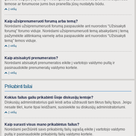
temose ar forumuose jums bus pranešta jūsų nustatytu būdu.
Į viršų
Kaip užsiprenumeruoti forumą arba temą?
Norėdami užsiprenumeruoti forumą paspauskite ant nuorodos “Užsisakyti
forumą” forumo viduje. Norėdami užsiprenumeruoti temą atsakydami į temą
pažymėkite atitinkamą varnelę arba paspauskite ant nuorodos “Užsisakyti
temą” temos viduje.
Į viršų
Kaip atsisakyti prenumeratos?
Norėdami atsisakyti prenumeratos eikite į vartotojo valdymo pultą ir
pasinaudokite prenumeratų valdymo kortele.
Į viršų
Prikabinti failai
Kokius failus galiu prikabinti šioje diskusijų lentoje?
Diskusijų administratorius gali leisti arba uždrausti tam tikrus failų tipus. Jeigu
nesate tikri, kurie tipai leidžiami, susisiekite su diskusijų administratoriumi.
Į viršų
Kaip surasti visus mano prikabintus failus?
Norėdami peržiūrėti savo prikabintų failų sąrašą eikite į vartotojo valdymo
pultą ir pasinaudokite prikabintų failų valdymo kortele.