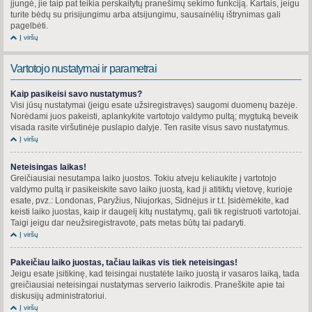
įjungė, jie taip pat teikia perskaitytų pranešimų sekimo funkciją. Kartais, jeigu
turite bėdų su prisijungimu arba atsijungimu, sausainėlių ištrynimas gali
pagelbėti.
Į viršų
Vartotojo nustatymai ir parametrai
Kaip pasikeisi savo nustatymus?
Visi jūsų nustatymai (jeigu esate užsiregistravęs) saugomi duomenų bazėje.
Norėdami juos pakeisti, aplankykite vartotojo valdymo pultą; mygtuką beveik
visada rasite viršutinėje puslapio dalyje. Ten rasite visus savo nustatymus.
Į viršų
Neteisingas laikas!
Greičiausiai nesutampa laiko juostos. Tokiu atveju keliaukite į vartotojo
valdymo pultą ir pasikeiskite savo laiko juostą, kad ji atitiktų vietovę, kurioje
esate, pvz.: Londonas, Paryžius, Niujorkas, Sidnėjus ir t.t. Įsidėmėkite, kad
keisti laiko juostas, kaip ir daugelį kitų nustatymų, gali tik registruoti vartotojai.
Taigi jeigu dar neužsiregistravote, pats metas būtų tai padaryti.
Į viršų
Pakeičiau laiko juostas, tačiau laikas vis tiek neteisingas!
Jeigu esate įsitikinę, kad teisingai nustatėte laiko juostą ir vasaros laiką, tada
greičiausiai neteisingai nustatymas serverio laikrodis. Praneškite apie tai
diskusijų administratoriui.
Į viršų