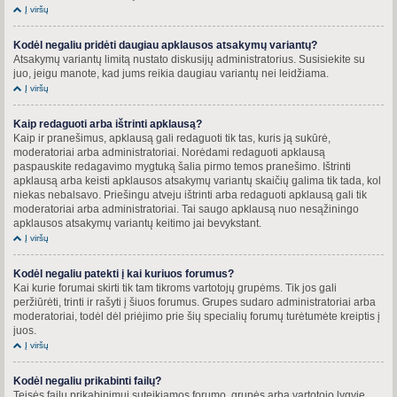
Į viršų
Kodėl negaliu pridėti daugiau apklausos atsakymų variantų?
Atsakymų variantų limitą nustato diskusijų administratorius. Susisiekite su
juo, jeigu manote, kad jums reikia daugiau variantų nei leidžiama.
Į viršų
Kaip redaguoti arba ištrinti apklausą?
Kaip ir pranešimus, apklausą gali redaguoti tik tas, kuris ją sukūrė,
moderatoriai arba administratoriai. Norėdami redaguoti apklausą
paspauskite redagavimo mygtuką šalia pirmo temos pranešimo. Ištrinti
apklausą arba keisti apklausos atsakymų variantų skaičių galima tik tada, kol
niekas nebalsavo. Priešingu atveju ištrinti arba redaguoti apklausą gali tik
moderatoriai arba administratoriai. Tai saugo apklausą nuo nesąžiningo
apklausos atsakymų variantų keitimo jai bevykstant.
Į viršų
Kodėl negaliu patekti į kai kuriuos forumus?
Kai kurie forumai skirti tik tam tikroms vartotojų grupėms. Tik jos gali
peržiūrėti, trinti ir rašyti į šiuos forumus. Grupes sudaro administratoriai arba
moderatoriai, todėl dėl priėjimo prie šių specialių forumų turėtumėte kreiptis į
juos.
Į viršų
Kodėl negaliu prikabinti failų?
Teisės failų prikabinimui suteikiamos forumo, grupės arba vartotojo lygyje.