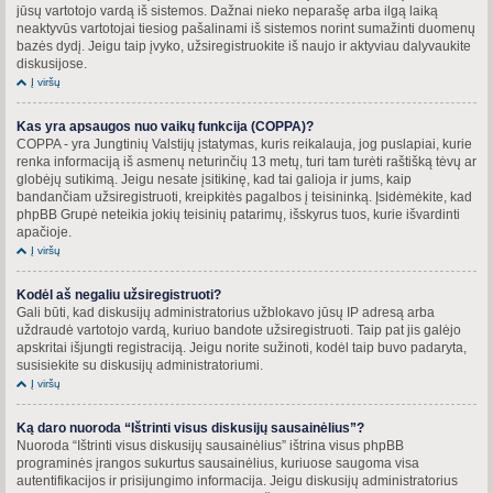
jūsų vartotojo vardą iš sistemos. Dažnai nieko neparašę arba ilgą laiką
neaktyvūs vartotojai tiesiog pašalinami iš sistemos norint sumažinti duomenų
bazės dydį. Jeigu taip įvyko, užsiregistruokite iš naujo ir aktyviau dalyvaukite
diskusijose.
Į viršų
Kas yra apsaugos nuo vaikų funkcija (COPPA)?
COPPA - yra Jungtinių Valstijų įstatymas, kuris reikalauja, jog puslapiai, kurie
renka informaciją iš asmenų neturinčių 13 metų, turi tam turėti raštišką tėvų ar
globėjų sutikimą. Jeigu nesate įsitikinę, kad tai galioja ir jums, kaip
bandančiam užsiregistruoti, kreipkitės pagalbos į teisininką. Įsidėmėkite, kad
phpBB Grupė neteikia jokių teisinių patarimų, išskyrus tuos, kurie išvardinti
apačioje.
Į viršų
Kodėl aš negaliu užsiregistruoti?
Gali būti, kad diskusijų administratorius užblokavo jūsų IP adresą arba
uždraudė vartotojo vardą, kuriuo bandote užsiregistruoti. Taip pat jis galėjo
apskritai išjungti registraciją. Jeigu norite sužinoti, kodėl taip buvo padaryta,
susisiekite su diskusijų administratoriumi.
Į viršų
Ką daro nuoroda “Ištrinti visus diskusijų sausainėlius”?
Nuoroda “Ištrinti visus diskusijų sausainėlius” ištrina visus phpBB
programinės įrangos sukurtus sausainėlius, kuriuose saugoma visa
autentifikacijos ir prisijungimo informacija. Jeigu diskusijų administratorius