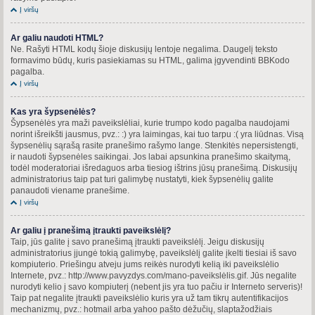
Į viršų
Ar galiu naudoti HTML?
Ne. Rašyti HTML kodų šioje diskusijų lentoje negalima. Daugelį teksto
formavimo būdų, kuris pasiekiamas su HTML, galima įgyvendinti BBKodo
pagalba.
Į viršų
Kas yra šypsenėlės?
Šypsenėlės yra maži paveikslėliai, kurie trumpo kodo pagalba naudojami
norint išreikšti jausmus, pvz.: :) yra laimingas, kai tuo tarpu :( yra liūdnas. Visą
šypsenėlių sąrašą rasite pranešimo rašymo lange. Stenkitės nepersistengti,
ir naudoti šypsenėles saikingai. Jos labai apsunkina pranešimo skaitymą,
todėl moderatoriai išredaguos arba tiesiog ištrins jūsų pranešimą. Diskusijų
administratorius taip pat turi galimybę nustatyti, kiek šypsenėlių galite
panaudoti viename pranešime.
Į viršų
Ar galiu į pranešimą įtraukti paveikslėlį?
Taip, jūs galite į savo pranešimą įtraukti paveikslėlį. Jeigu diskusijų
administratorius įjungė tokią galimybę, paveikslėlį galite įkelti tiesiai iš savo
kompiuterio. Priešingu atveju jums reikės nurodyti kelią iki paveikslėlio
Internete, pvz.: http://www.pavyzdys.com/mano-paveikslėlis.gif. Jūs negalite
nurodyti kelio į savo kompiuterį (nebent jis yra tuo pačiu ir Interneto serveris)!
Taip pat negalite įtraukti paveikslėlio kuris yra už tam tikrų autentifikacijos
mechanizmų, pvz.: hotmail arba yahoo pašto dėžučių, slaptažodžiais