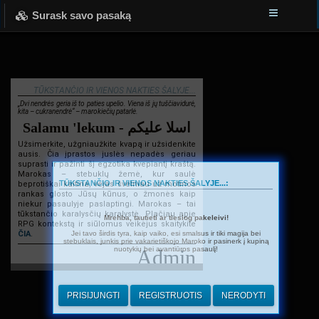
Surask savo pasaką
TŪKSTANČIO IR VIENOS NAKTIES ŠALYJE...
„Dvi nendrės geria iš to paties upelio. Viena iš jų tuščiavidurė,
kita – cukranendrė“ – marokiečių patarlė.
Salamu 'lekum - اسلا عليكم
Užsimerkite, užgniaužkite kvapą ir užsidenkite
ausis. Čia įprastos juslės nepadės geriau
suprasti ir pažinti šį egzotika kvepiantį kraštą.
Marokas – stebuklų žemė, kur saulė
TŪKSTANČIO IR VIENOS NAKTIES ŠALYJE...:
beprotiškai kaitina, vėjas švelniau už motinos
rankas glosto Jūsų kūnus, o žmonės kaip
niekur pasaulyje paslaptingi. Marokas – tai
tūkstančio karalysčių karalystė. Plačiau apie
Mrehba, tautieti ar tiesiog pakeleivi!
RPG kontekstą ir siūlomus veikėjus skaitykite
Jei tavo širdis tyra, kaip vaiko, esi smalsus ir tiki magija bei
ČIA
.
stebuklais, junkis prie vakarietiškojo Maroko ir pasinerk į kupiną
nuotykių bei avantiūros pasaulį!
Admin
PRISIJUNGTI
REGISTRUOTIS
NERODYTI