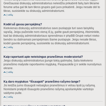
Greičiausiai diskusijų administratorius neleidžia prikabinti failų tam tikrame
forume arba gal tik tam tikros grupės gali juos prikabinti. Jeigu nesate dėl to
tikras, susisiekite su diskusijų administratoriumi.
Į viršų
Kodėl aš gavau perspėjimą?
Kiekvienas diskusijų administratorius savo puslapyje turi savo taisyklių
sąrašą. Jeigu pažeisite nors vieną iš jų, galite gauti perspėjimą. Atsiminkite,
kad tai diskusijų administratoriaus sprendimas ir phpBB Grupė neturi nieko
bendro su dalinamais perspėjimais šiame puslapyje. Jeigu nesate tikras,
kodėl gavote perspėjimą, susisiekite su diskusijų administratoriumi.
Į viršų
Kaip raportuoti apie neteisingus pranešimus moderatoriui?
Jeigu diskusijų administratorius įjungė tokią galimybę, šalia kiekvieno
pranešimo matysite raportavimo mygtuką. Paspauskite jį ir sekite nurodymus
ekrane.
Į viršų
Ką daro mygtukas “Išsaugoti” pranešimo rašymo lange?
Jis leidžia jums išsaugoti nebaigtus pranešimus ir vėliau tęsti jų rašymą.
Norėdami pratęsti išsaugoto pranešimo rašymą apsilankykite vartotojo
valdymo pulte.
Į viršų