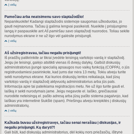
Į viršų
Pamečiau arba neatsimenu savo slaptažodžio!
Nepanikuokite! Kadangi slaptažodis sistemoje saugomas užkoduotas, jo
gauti neįmanoma. Tačiau jį galima lengvai pasikeisti. Nueikite į prisijungimo
langą ir paspauskite ant
Aš pamiršau savo slaptažodį
nuorodos. Toliau sekite
nurodymus ekrane ir ne už ilgo vėl galėsite prisijungti.
Į viršų
Aš užsiregistravau, tačiau negaliu prisijungti!
Iš pradžių patikrinkite ar tikrai įvedėte teisingą vartotojo vardą ir slaptažodį.
Jeigu jie teisingi, galėjo atsitikti vienas iš dviejų dalykų. Galbūt diskusijų
administratorius įjungė specialią apsaugos nuo vaikų funkciją (COPPA), o jūs
registruodamiesi pasirinkote, kad jums dar nėra 13 metų. Tokiu atveju turite
sekti nurodymus ekrane. Kai kurios diskusijų lentos reikalauja, kad jūsų
vartotojo vardą ir slaptažodį aktyvuotų administratorius arba jūs pats.
Informacija apie tai pateikiama registracijos metu. Ne už ilgo turite gauti el.
laišką ir sekti nurodymais jame. Jeigu negavote el. laiško, greičiausiai
nurodėte neteisingą el. pašto adresą arba jūsų pašto sistema pagalvojo, kad
laiškas yra internetinė šiukšlė (spam). Priešingu atveju kreipkitės į diskusijų
administratorių.
Į viršų
Kažkada buvau užsiregistravęs, tačiau senai nerašiau į diskusijas, ir
negaliu prisijungti. Ką daryti?!
Gali būti, kad diskusijų administratorius, dėl kokių nors priežasčių, ištrynė