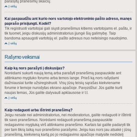
parašytų pranešimų skaičių.
Į viršų
Kai paspaudžiu ant kurio nors vartotojo elektroninio pašto adreso, manęs
paprašo prisijungti. Kodėl?
Tik registruoti vartotojai gali siųsti pranešimus kitiems vartotojams el. paštu, ir
tik tuomet, jeigu diskusijų administratorius įjungė šią galimybę. Taip
bandoma apsaugoti vartotojų el. pašto adresus nuo neteisingo naudojimo.
Į viršų
Rašymo veiksmai
Kaip ką nors parašyti į diskusijas?
Norėdami sukurti naują temą arba parašyti pranešimą paspauskite ant
atitinkamo mygtuko forumo arba temos lange. Prieš ką nors rašydami
dažniausiai turite užsiregistruoti. Visų jūsų teisių sąrašas kiekviename
forume ir temoje nurodytas ekrano apačioje. Pavyzdžiui: Jūs galite kurti
naujas temas, Jūs galite dalyvauti apklausose ir t.t.
Į viršų
Kaip redaguoti arba ištrinti pranešimą?
Jeigu nesate nei administratorius, nei moderatorius, galite redaguoti ir ištrinti
tik savo pranešimus. Norėdami redaguoti pranešimą paspauskite
redagavimo mygtuką virš atitinkamo pranešimo. Kartais tai galite padaryti tik
per tam tikrą laiką nuo pranešimo parašymo. Jeigu kas nors jau atsakė į jūsų
pranešimą, kiekvieną kartą po jo redagavimo apačioje matysite nedidelį