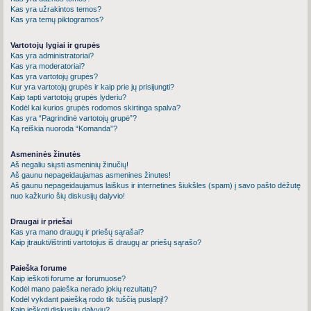
Kas yra užrakintos temos?
Kas yra temų piktogramos?
Vartotojų lygiai ir grupės
Kas yra administratoriai?
Kas yra moderatoriai?
Kas yra vartotojų grupės?
Kur yra vartotojų grupės ir kaip prie jų prisijungti?
Kaip tapti vartotojų grupės lyderiu?
Kodėl kai kurios grupės rodomos skirtinga spalva?
Kas yra “Pagrindinė vartotojų grupė”?
Ką reiškia nuoroda “Komanda”?
Asmeninės žinutės
Aš negaliu siųsti asmeninių žinučių!
Aš gaunu nepageidaujamas asmenines žinutes!
Aš gaunu nepageidaujamus laiškus ir internetines šiukšles (spam) į savo pašto dėžutę
nuo kažkurio šių diskusijų dalyvio!
Draugai ir priešai
Kas yra mano draugų ir priešų sąrašai?
Kaip įtraukti/ištrinti vartotojus iš draugų ar priešų sąrašo?
Paieška forume
Kaip ieškoti forume ar forumuose?
Kodėl mano paieška nerado jokių rezultatų?
Kodėl vykdant paiešką rodo tik tuščią puslapį!?
Kaip ieškoti diskusijų dalyvių?