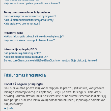
Kaip surasti mano paties pranešimus ir temas?
Temų prenumeravimas ir žymėjimas
Kuo skiriasi prenumeravimas ir žymėjimas?
Kaip užsiprenumeruoti forumą arba temą?
Kaip atsisakyti prenumeratos?
Prikabinti failai
Kokius failus galiu prikabinti šioje diskusijų lentoje?
Kaip surasti visus mano prikabintus failus?
Informacija apie phpBB 3
Kas parašė šią diskusijų lentą?
Kodėl diskusijose nėra galimybės X?
Su kuo turėčiau susisiekti dėl įžeidžiančios informacijos šioje diskusijų lentoje?
Prisijungimas ir registracija
Kodėl aš negaliu prisijungti?
Gali būti keletas priežasčių kodėl taip yra. Iš pradžių įsitikinkite, kad įvedėte
teisingą vartotojo vardą ir slaptažodį. Jeigu jie tikrai teisingi, susisiekite su
diskusijų administratoriumi ir pasiteiraukite ar nebuvote išmestas iš diskusijų.
Taip pat gali būti, kad iškilo kokių nors techninių bėdų ir puslapio savininkas
turi jas ištaisyti.
Į viršų