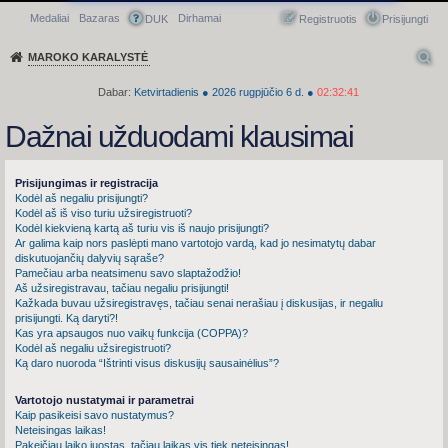
Medaliai
Bazaras
Dirhamai
Greitasis meniu
DUK
Registruotis
Prisijungti
MAROKO KARALYSTĖ
Dabar:
Ketvirtadienis
●
2026
rugpjūčio 6 d.
●
02:32:42
Dažnai užduodami klausimai
Prisijungimas ir registracija
Kodėl aš negaliu prisijungti?
Kodėl aš iš viso turiu užsiregistruoti?
Kodėl kiekvieną kartą aš turiu vis iš naujo prisijungti?
Ar galima kaip nors paslėpti mano vartotojo vardą, kad jo nesimatytų dabar
diskutuojančių dalyvių sąraše?
Pamečiau arba neatsimenu savo slaptažodžio!
Aš užsiregistravau, tačiau negaliu prisijungti!
Kažkada buvau užsiregistravęs, tačiau senai nerašiau į diskusijas, ir negaliu
prisijungti. Ką daryti?!
Kas yra apsaugos nuo vaikų funkcija (COPPA)?
Kodėl aš negaliu užsiregistruoti?
Ką daro nuoroda “Ištrinti visus diskusijų sausainėlius”?
Vartotojo nustatymai ir parametrai
Kaip pasikeisi savo nustatymus?
Neteisingas laikas!
Pakeičiau laiko juostas, tačiau laikas vis tiek neteisingas!