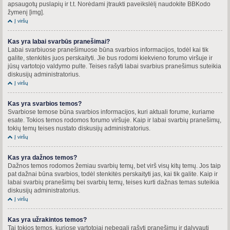
apsaugotų puslapių ir t.t. Norėdami įtraukti paveikslėlį naudokite BBKodo
žymenį [img].
Į viršų
Kas yra labai svarbūs pranešimai?
Labai svarbiuose pranešimuose būna svarbios informacijos, todėl kai tik
galite, stenkitės juos perskaityti. Jie bus rodomi kiekvieno forumo viršuje ir
jūsų vartotojo valdymo pulte. Teises rašyti labai svarbius pranešimus suteikia
diskusijų administratorius.
Į viršų
Kas yra svarbios temos?
Svarbiose temose būna svarbios informacijos, kuri aktuali forume, kuriame
esate. Tokios temos rodomos forumo viršuje. Kaip ir labai svarbių pranešimų,
tokių temų teises nustato diskusijų administratorius.
Į viršų
Kas yra dažnos temos?
Dažnos temos rodomos žemiau svarbių temų, bet virš visų kitų temų. Jos taip
pat dažnai būna svarbios, todėl stenkitės perskaityti jas, kai tik galite. Kaip ir
labai svarbių pranešimų bei svarbių temų, teises kurti dažnas temas suteikia
diskusijų administratorius.
Į viršų
Kas yra užrakintos temos?
Tai tokios temos, kuriose vartotojai nebegali rašyti pranešimų ir dalyvauti