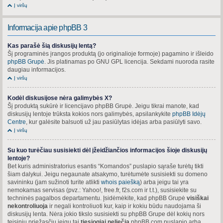
Į viršų
Informacija apie phpBB 3
Kas parašė šią diskusijų lentą?
Šį programinės įrangos produktą (jo originalioje formoje) pagamino ir išleido
phpBB Grupė
. Jis platinamas po GNU GPL licencija. Sekdami nuoroda rasite
daugiau informacijos.
Į viršų
Kodėl diskusijose nėra galimybės X?
Šį produktą sukūrė ir licencijavo phpBB Grupė. Jeigu tikrai manote, kad
diskusijų lentoje trūksta kokios nors galimybės, apsilankykite
phpBB Idėjų
Centre
, kur galėsite balsuoti už jau pasiūlytas idėjas arba pasiūlyti savo.
Į viršų
Su kuo turėčiau susisiekti dėl įžeidžiančios informacijos šioje diskusijų
lentoje?
Bet kuris administratorius esantis “Komandos” puslapio sąraše turėtų tikti
šiam dalykui. Jeigu negaunate atsakymo, turėtumėte susisiekti su domeno
savininku (jam sužinoti turite atlikti
whois paiešką
) arba jeigu tai yra
nemokamas servisas (pvz.: Yahoo!, free.fr, f2s.com ir t.t.), susisiekite su
techninės pagalbos departamentu. Įsidėmėkite, kad phpBB Grupė
visiškai
nekontroliuoja
ir negali kontroliuoti kur, kaip ir kokiu būdu naudojama ši
diskusijų lenta. Nėra jokio tikslo susisiekti su phpBB Grupe dėl kokių nors
teisinių priežasčių jeigu tai
tiesiogiai neliečia
phpBB.com puslapio arba