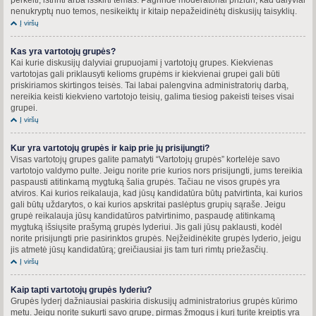
nenukryptų nuo temos, nesikeiktų ir kitaip nepažeidinėtų diskusijų taisyklių.
Į viršų
Kas yra vartotojų grupės?
Kai kurie diskusijų dalyviai grupuojami į vartotojų grupes. Kiekvienas
vartotojas gali priklausyti kelioms grupėms ir kiekvienai grupei gali būti
priskiriamos skirtingos teisės. Tai labai palengvina administratorių darbą,
nereikia keisti kiekvieno vartotojo teisių, galima tiesiog pakeisti teises visai
grupei.
Į viršų
Kur yra vartotojų grupės ir kaip prie jų prisijungti?
Visas vartotojų grupes galite pamatyti “Vartotojų grupės” kortelėje savo
vartotojo valdymo pulte. Jeigu norite prie kurios nors prisijungti, jums tereikia
paspausti atitinkamą mygtuką šalia grupės. Tačiau ne visos grupės yra
atviros. Kai kurios reikalauja, kad jūsų kandidatūra būtų patvirtinta, kai kurios
gali būtų uždarytos, o kai kurios apskritai paslėptus grupių sąraše. Jeigu
grupė reikalauja jūsų kandidatūros patvirtinimo, paspaudę atitinkamą
mygtuką išsiųsite prašymą grupės lyderiui. Jis gali jūsų paklausti, kodėl
norite prisijungti prie pasirinktos grupės. Neįžeidinėkite grupės lyderio, jeigu
jis atmetė jūsų kandidatūrą; greičiausiai jis tam turi rimtų priežasčių.
Į viršų
Kaip tapti vartotojų grupės lyderiu?
Grupės lyderį dažniausiai paskiria diskusijų administratorius grupės kūrimo
metu. Jeigu norite sukurti savo grupę, pirmas žmogus į kurį turite kreiptis yra