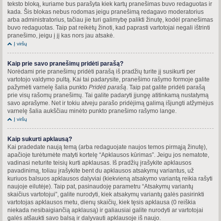
teksto bloką, kuriame bus parašyta kiek kartų pranešimas buvo redaguotas ir
kada. Šis blokas nebus rodomas jeigu pranešimą redagavo moderatorius
arba administratorius, tačiau jie turi galimybę palikti žinutę, kodėl pranešimas
buvo redaguotas. Taip pat reikėtų žinoti, kad paprasti vartotojai negali ištrinti
pranešimo, jeigu į jį kas nors jau atsakė.
Į viršų
Kaip prie savo pranešimų pridėti parašą?
Norėdami prie pranešimų pridėti parašą iš pradžių turite jį susikurti per
vartotojo valdymo pultą. Kai tai padarysite, pranešimo rašymo formoje galite
pažymėti varnelę šalia punkto
Pridėti parašą
. Taip pat galite pridėti parašą
prie visų rašomų pranešimų. Tai galite padaryti įjungę atitinkamą nustatymą
savo aprašyme. Net ir tokiu atveju parašo pridėjimą galimą išjungti atžymėjus
varnelę šalia aukščiau minėto punkto pranešimo rašymo lange.
Į viršų
Kaip sukurti apklausą?
Kai pradedate naują temą (arba redaguojate naujos temos pirmąją žinutę),
apačioje turėtumėte matyti kortelę “Apklausos kūrimas”. Jeigu jos nematote,
vadinasi neturite teisių kurti apklausas. Iš pradžių įrašykite apklausos
pavadinimą, toliau įrašykite bent du apklausos atsakymų variantus, už
kuriuos balsuos apklausos dalyviai (kiekvieną atsakymo variantą reikia rašyti
naujoje eilutėje). Taip pat, pasinaudoję parametru “Atsakymų variantų
skaičius vartotojui”, galite nurodyti, kiek atsakymų variantų galės pasirinkti
vartotojas apklausos metu, dienų skaičių, kiek tęsis apklausa (0 reiškia
niekada nesibaigiančią apklausą) ir galiausiai galite nurodyti ar vartotojai
galės atšaukti savo balsą ir dalyvauti apklausoje iš naujo.