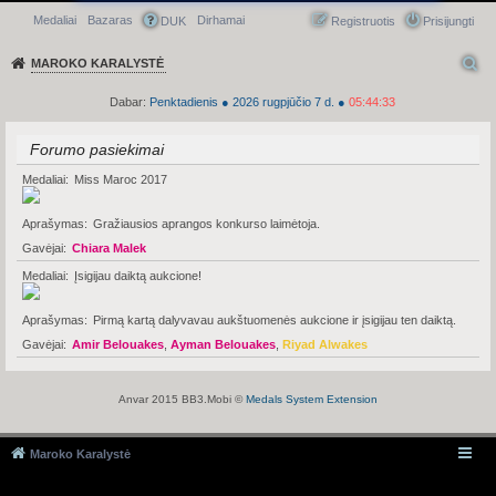
Medaliai
Bazaras
Dirhamai
Greitasis meniu
DUK
Registruotis
Prisijungti
MAROKO KARALYSTĖ
Dabar:
Penktadienis
●
2026
rugpjūčio 7 d.
●
05:44:33
Forumo pasiekimai
Medaliai
Miss Maroc 2017
Aprašymas
Gražiausios aprangos konkurso laimėtoja.
Gavėjai
Chiara Malek
Medaliai
Įsigijau daiktą aukcione!
Aprašymas
Pirmą kartą dalyvavau aukštuomenės aukcione ir įsigijau ten daiktą.
Gavėjai
Amir Belouakes
,
Ayman Belouakes
,
Riyad Alwakes
Anvar 2015 BB3.Mobi ©
Medals System Extension
Maroko Karalystė