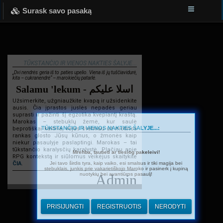
Surask savo pasaką
TŪKSTANČIO IR VIENOS NAKTIES ŠALYJE...
„Dvi nendrės geria iš to paties upelio. Viena iš jų tuščiavidurė,
kita – cukranendrė“ – marokiečių patarlė.
Salamu 'lekum - اسلا عليكم
Užsimerkite, užgniaužkite kvapą ir užsidenkite
ausis. Čia įprastos juslės nepadės geriau
suprasti ir pažinti šį egzotika kvepiantį kraštą.
Marokas – stebuklų žemė, kur saulė
TŪKSTANČIO IR VIENOS NAKTIES ŠALYJE...:
beprotiškai kaitina, vėjas švelniau už motinos
rankas glosto Jūsų kūnus, o žmonės kaip
niekur pasaulyje paslaptingi. Marokas – tai
tūkstančio karalysčių karalystė. Plačiau apie
Mrehba, tautieti ar tiesiog pakeleivi!
RPG kontekstą ir siūlomus veikėjus skaitykite
Jei tavo širdis tyra, kaip vaiko, esi smalsus ir tiki magija bei
ČIA
.
stebuklais, junkis prie vakarietiškojo Maroko ir pasinerk į kupiną
nuotykių bei avantiūros pasaulį!
Admin
PRISIJUNGTI
REGISTRUOTIS
NERODYTI