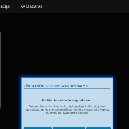
acija
Bazaras
TŪKSTANČIO IR VIENOS NAKTIES ŠALYJE...:
Mrehba, tautieti ar tiesiog pakeleivi!
Jei tavo širdis tyra, kaip vaiko, esi smalsus ir tiki magija bei
stebuklais, junkis prie vakarietiškojo Maroko ir pasinerk į kupiną
nuotykių bei avantiūros pasaulį!