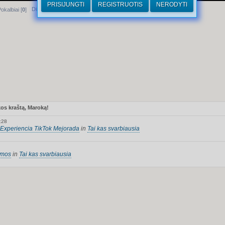
PRISIJUNGTI
REGISTRUOTIS
NERODYTI
Dirhamai
okalbiai [
0
]
 ir mistikos kraštą, Maroką!
:28
Experiencia TikTok Mejorada
in
Tai kas svarbiausia
rmos
in
Tai kas svarbiausia