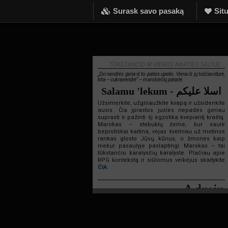
Surask savo pasaką
Situ
TŪKSTANČIO IR VIENOS NAKTIES ŠALYJE...
„Dvi nendrės geria iš to paties upelio. Viena iš jų tuščiavidurė,
kita – cukranendrė“ – marokiečių patarlė.
Salamu 'lekum - اسلا عليكم
Užsimerkite, užgniaužkite kvapą ir užsidenkite
ausis. Čia įprastos juslės nepadės geriau
suprasti ir pažinti šį egzotika kvepiantį kraštą.
Marokas – stebuklų žemė, kur saulė
beprotiškai kaitina, vėjas švelniau už motinos
rankas glosto Jūsų kūnus, o žmonės kaip
niekur pasaulyje paslaptingi. Marokas – tai
tūkstančio karalysčių karalystė. Plačiau apie
RPG kontekstą ir siūlomus veikėjus skaitykite
ČIA
.
Admin