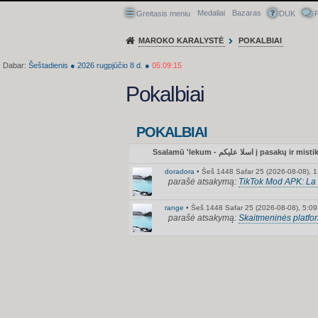
Medaliai
Bazaras
Greitasis meniu
DUK
P
MAROKO KARALYSTĖ
POKALBIAI
Dabar:
Šeštadienis
●
2026
rugpjūčio 8 d.
●
05:09:15
Pokalbiai
POKALBIAI
Ssalamū 'lekum - اسلا عليكم į pasakų
doradora
•
Šeš 1448 Safar 25 (2026-08-08), 1
parašė atsakymą:
TikTok Mod APK: La 
range
•
Šeš 1448 Safar 25 (2026-08-08), 5:09
parašė atsakymą:
Skaitmeninės platfo