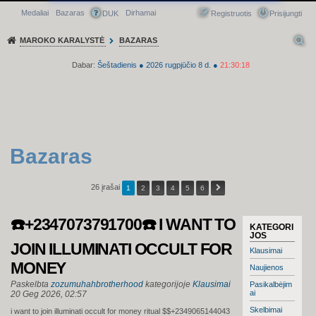
Medaliai
Bazaras
Dirhamai
Greitasis meniu
DUK
Registruotis
Prisijungti
MAROKO KARALYSTĖ
BAZARAS
Dabar:
Šeštadienis
●
2026
rugpjūčio 8 d.
●
21:30:19
Bazaras
26 įrašai
1
2
3
4
5
6
☎️+2347073791700☎️ I WANT TO
KATEGORI
JOS
JOIN ILLUMINATI OCCULT FOR
Klausimai
MONEY
Naujienos
Paskelbta
zozumuhahbrotherhood
kategorijoje
Klausimai
Pasikalbėjim
ai
20 Geg 2026, 02:57
Skelbimai
i want to join illuminati occult for money ritual $$+2349065144043