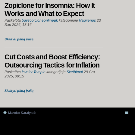
Zopiclone for Insomnia: How It
Works and What to Expect
Paskelbta
buyzopicloneonlineuk
kategorijoje
Naujienos
23
Sau 2026, 13:16
Skaityti pilną įrašą
Cut Costs and Boost Efficiency:
Outsourcing Tactics for Inflation
Paskelbta
InvoiceTemple
kategorijoje
Skelbimai
29 Gru
2025, 08:15
Skaityti pilną įrašą
Maroko Karalystė