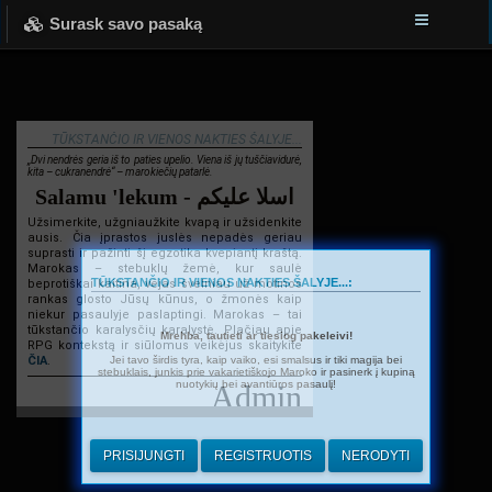
Surask savo pasaką
TŪKSTANČIO IR VIENOS NAKTIES ŠALYJE...
„Dvi nendrės geria iš to paties upelio. Viena iš jų tuščiavidurė,
kita – cukranendrė“ – marokiečių patarlė.
Salamu 'lekum - اسلا عليكم
Užsimerkite, užgniaužkite kvapą ir užsidenkite
ausis. Čia įprastos juslės nepadės geriau
suprasti ir pažinti šį egzotika kvepiantį kraštą.
Marokas – stebuklų žemė, kur saulė
TŪKSTANČIO IR VIENOS NAKTIES ŠALYJE...:
beprotiškai kaitina, vėjas švelniau už motinos
rankas glosto Jūsų kūnus, o žmonės kaip
niekur pasaulyje paslaptingi. Marokas – tai
tūkstančio karalysčių karalystė. Plačiau apie
Mrehba, tautieti ar tiesiog pakeleivi!
RPG kontekstą ir siūlomus veikėjus skaitykite
Jei tavo širdis tyra, kaip vaiko, esi smalsus ir tiki magija bei
ČIA
.
stebuklais, junkis prie vakarietiškojo Maroko ir pasinerk į kupiną
nuotykių bei avantiūros pasaulį!
Admin
PRISIJUNGTI
REGISTRUOTIS
NERODYTI