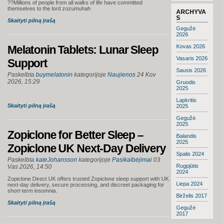
??Millions of people from all walks of life have committed
themselves to the lord zozumuhah
ARCHYVA
S
Skaityti pilną įrašą
Gegužė
2026
Melatonin Tablets: Lunar Sleep
Kovas 2026
Vasaris 2026
Support
Sausis 2026
Paskelbta
buymelatonin
kategorijoje
Naujienos
24 Kov
2026, 15:29
Gruodis
2025
Lapkritis
Skaityti pilną įrašą
2025
Gegužė
2025
Zopiclone for Better Sleep –
Balandis
2025
Zopiclone UK Next-Day Delivery
Spalis 2024
Paskelbta
kateJohansson
kategorijoje
Pasikalbėjimai
03
Rugpjūtis
Vas 2026, 14:50
2024
Zopiclone Direct UK offers trusted Zopiclone sleep support with UK
Liepa 2024
next-day delivery, secure processing, and discreet packaging for
short-term insomnia.
Birželis 2017
Skaityti pilną įrašą
Gegužė
2017