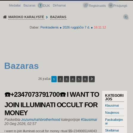
Medaliai
Bazaras
Dirhamai
Greitasis meniu
DUK
Registruotis
Prisijungti
MAROKO KARALYSTĖ
BAZARAS
Dabar:
Penktadienis
●
2026
rugpjūčio 7 d.
●
16:11:13
Bazaras
26 įrašai
1
2
3
4
5
6
☎️+2347073791700☎️ I WANT TO
KATEGORI
JOS
JOIN ILLUMINATI OCCULT FOR
Klausimai
MONEY
Naujienos
Paskelbta
zozumuhahbrotherhood
kategorijoje
Klausimai
Pasikalbėjim
ai
20 Geg 2026, 02:57
Skelbimai
i want to join illuminati occult for money ritual $$+2349065144043