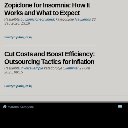
Zopiclone for Insomnia: How It
Works and What to Expect
Paskelbta
buyzopicloneonlineuk
kategorijoje
Naujienos
23
Sau 2026, 13:16
Skaityti pilną įrašą
Cut Costs and Boost Efficiency:
Outsourcing Tactics for Inflation
Paskelbta
InvoiceTemple
kategorijoje
Skelbimai
29 Gru
2025, 08:15
Skaityti pilną įrašą
Maroko Karalystė