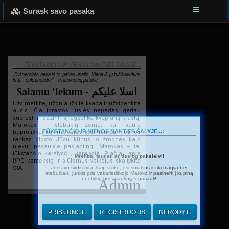
Surask savo pasaką
TŪKSTANČIO IR VIENOS NAKTIES ŠALYJE...
„Dvi nendrės geria iš to paties upelio. Viena iš jų tuščiavidurė,
kita – cukranendrė“ – marokiečių patarlė.
Salamu 'lekum - اسلا عليكم
Užsimerkite, užgniaužkite kvapą ir užsidenkite
ausis. Čia įprastos juslės nepadės geriau
suprasti ir pažinti šį egzotika kvepiantį kraštą.
Marokas – stebuklų žemė, kur saulė
TŪKSTANČIO IR VIENOS NAKTIES ŠALYJE...:
beprotiškai kaitina, vėjas švelniau už motinos
rankas glosto Jūsų kūnus, o žmonės kaip
niekur pasaulyje paslaptingi. Marokas – tai
tūkstančio karalysčių karalystė. Plačiau apie
Mrehba, tautieti ar tiesiog pakeleivi!
RPG kontekstą ir siūlomus veikėjus skaitykite
Jei tavo širdis tyra, kaip vaiko, esi smalsus ir tiki magija bei
ČIA
.
stebuklais, junkis prie vakarietiškojo Maroko ir pasinerk į kupiną
nuotykių bei avantiūros pasaulį!
Admin
PRISIJUNGTI
REGISTRUOTIS
NERODYTI