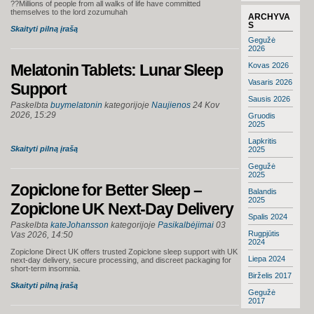
??Millions of people from all walks of life have committed
themselves to the lord zozumuhah
ARCHYVA
S
Skaityti pilną įrašą
Gegužė
2026
Melatonin Tablets: Lunar Sleep
Kovas 2026
Vasaris 2026
Support
Sausis 2026
Paskelbta
buymelatonin
kategorijoje
Naujienos
24 Kov
2026, 15:29
Gruodis
2025
Lapkritis
Skaityti pilną įrašą
2025
Gegužė
2025
Zopiclone for Better Sleep –
Balandis
2025
Zopiclone UK Next-Day Delivery
Spalis 2024
Paskelbta
kateJohansson
kategorijoje
Pasikalbėjimai
03
Rugpjūtis
Vas 2026, 14:50
2024
Zopiclone Direct UK offers trusted Zopiclone sleep support with UK
Liepa 2024
next-day delivery, secure processing, and discreet packaging for
short-term insomnia.
Birželis 2017
Skaityti pilną įrašą
Gegužė
2017